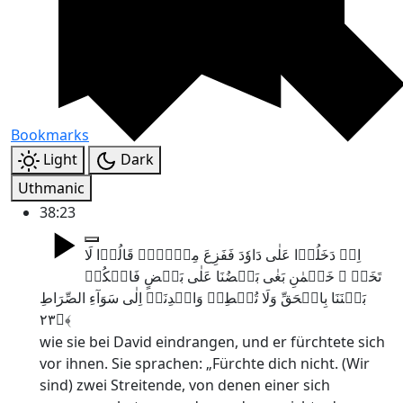
Bookmarks
Light
Dark
Uthmanic
38:23
اِذۡ دَخَلُوۡا عَلٰی دَاوٗدَ فَفَزِعَ مِنۡہُمۡ قَالُوۡا لَا
تَخَفۡ ۚ خَصۡمٰنِ بَغٰی بَعۡضُنَا عَلٰی بَعۡضٍ فَاحۡکُمۡ
بَیۡنَنَا بِالۡحَقِّ وَلَا تُشۡطِطۡ وَاہۡدِنَاۤ اِلٰی سَوَآءِ الصِّرَاطِ
﴿۲۳﴾
wie sie bei David eindrangen, und er fürchtete sich
vor ihnen. Sie sprachen: „Fürchte dich nicht. (Wir
sind) zwei Streitende, von denen einer sich