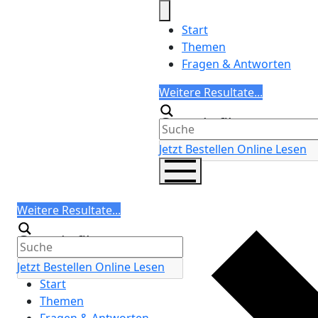
Skip
to
Start
content
Themen
Fragen & Antworten
Search
Weitere Resultate...
Generic filters
Jetzt Bestellen
Online Lesen
Search
Weitere Resultate...
Generic filters
Jetzt Bestellen
Online Lesen
Start
Themen