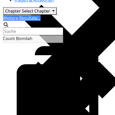
Fragen & Antworten
Chapter
Select Chapter
Search
Weitere Resultate...
Generic filters
Count Bismilah