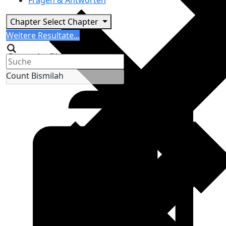
Fragen & Antworten
Chapter
Select Chapter
Search
Weitere Resultate...
Generic filters
Count Bismilah