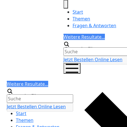
Skip
to
Start
content
Themen
Fragen & Antworten
Search
Weitere Resultate...
Generic filters
Jetzt Bestellen
Online Lesen
Search
Weitere Resultate...
Generic filters
Jetzt Bestellen
Online Lesen
Start
Themen