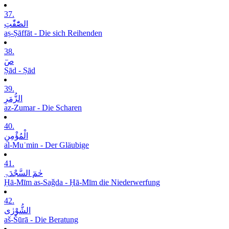
37.
الصّٰٓفّٰتِ
aṣ-Ṣāffāt - Die sich Reihenden
38.
صٓ
Ṣād - Ṣād
39.
الزُّمَرِ
az-Zumar - Die Scharen
40.
الْمُؤْمِنِ
al-Muʾmin - Der Gläubige
41.
حٰمٓ السَّجْدَۃِ
Ḥā-Mīm as-Saǧda - Ḥā-Mīm die Niederwerfung
42.
الشُّوْرٰی
aš-Šūrā - Die Beratung