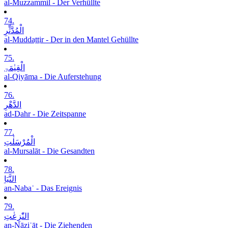
al-Muzzammil - Der Verhüllte
74.
الْمُدَّثِّرِ
al-Muddaṯṯir - Der in den Mantel Gehüllte
75.
الْقِیٰمَۃِ
al-Qiyāma - Die Auferstehung
76.
الدَّھْرِ
ad-Dahr - Die Zeitspanne
77.
الْمُرْسَلٰتِ
al-Mursalāt - Die Gesandten
78.
النَّبَاِ
an-Nabaʾ - Das Ereignis
79.
النّٰزِعٰتِ
an-Nāziʿāt - Die Ziehenden