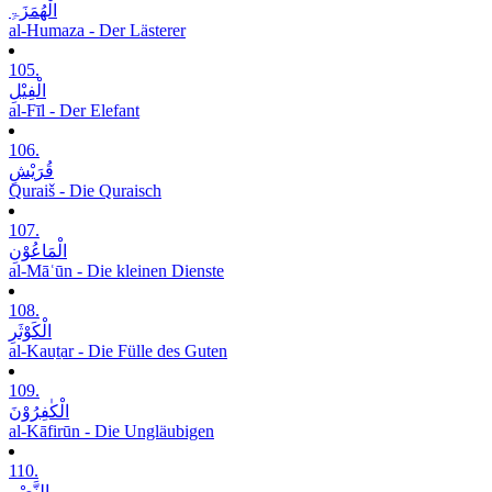
الْھُمَزَۃِ
al-Humaza - Der Lästerer
105.
الْفِیْلِ
al-Fīl - Der Elefant
106.
قُرَیْشٍ
Quraiš - Die Quraisch
107.
الْمَاعُوْنِ
al-Māʿūn - Die kleinen Dienste
108.
الْکَوْثَرِ
al-Kauṯar - Die Fülle des Guten
109.
الْکٰفِرُوْنَ
al-Kāfirūn - Die Ungläubigen
110.
النَّصْرِ