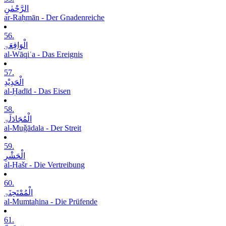
الرَّحْمٰنِ
ar-Raḥmān - Der Gnadenreiche
56.
الْوَاقِعَۃِ
al-Wāqiʿa - Das Ereignis
57.
الْحَدِیْدِ
al-Ḥadīd - Das Eisen
58.
الْمُجَادَلَۃِ
al-Muǧādala - Der Streit
59.
الْحَشْرِ
al-Ḥašr - Die Vertreibung
60.
الْمُمْتَحِنَۃِ
al-Mumtaḥina - Die Prüfende
61.