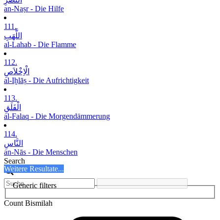
an-Naṣr - Die Hilfe
111.
اللَّھَبِ
al-Lahab - Die Flamme
112.
الْاِخْلاَصِ
al-Iḫlāṣ - Die Aufrichtigkeit
113.
الْفَلَقِ
al-Falaq - Die Morgendämmerung
114.
النَّاسِ
an-Nās - Die Menschen
Search
Weitere Resultate...
Generic filters
Count Bismilah