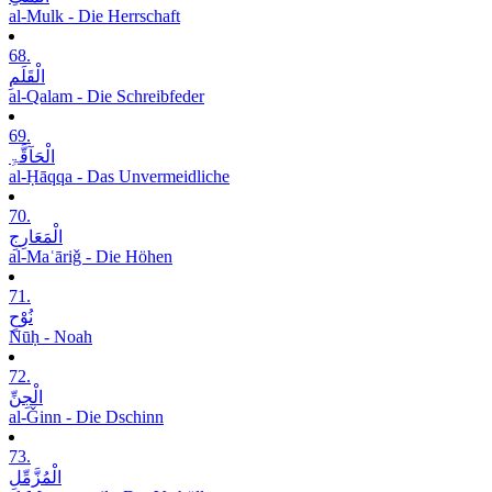
al-Mulk - Die Herrschaft
68.
الْقَلَمِ
al-Qalam - Die Schreibfeder
69.
الْحَآقَّۃِ
al-Ḥāqqa - Das Unvermeidliche
70.
الْمَعَارِجِ
al-Maʿāriǧ - Die Höhen
71.
نُوْحٍ
Nūḥ - Noah
72.
الْجِنِّ
al-Ǧinn - Die Dschinn
73.
الْمُزَّمِّلِ