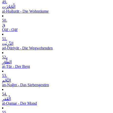
49.
الْحُجُرٰتِ
al-Ḥuǧurāt - Die Wohnräume
50.
قٓ
Qāf - Qāf
51.
الذّٰرِیٰتِ
aḏ-Ḏāriyāt - Die Wegwehenden
52.
الطُّوْرِ
aṭ-Ṭūr - Der Berg
53.
النَّجْمِ
an-Naǧm - Das Siebengestirn
54.
الْقَمَرِ
al-Qamar - Der Mond
55.