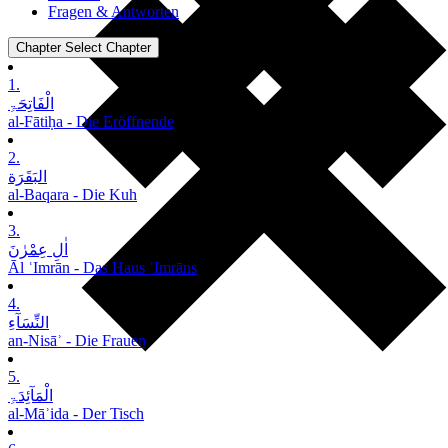
Fragen & Antworten
Chapter
Select Chapter
1.
الْفَاتِحَۃِ
al-Fātiḥa - Die Eröffnende
2.
البَقَرَة
al-Baqara - Die Kuh
3.
اٰلِ عِمْرٰنَ
Āl ʿImrān - Das Haus ʿImrāns
4.
النِّسَآءِ
an-Nisāʾ - Die Frauen
5.
الْمَآئِدَۃِ
al-Māʾida - Der Tisch