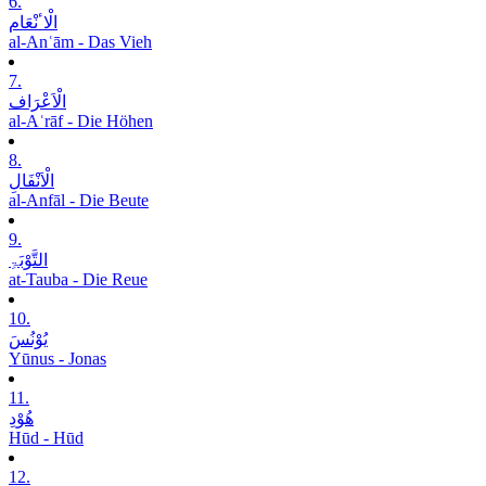
6.
الْاٴنْعَام
al-Anʿām - Das Vieh
7.
الْاَعْرَاف
al-Aʿrāf - Die Höhen
8.
الْاَنْفَالِ
al-Anfāl - Die Beute
9.
التَّوْبَۃِ
at-Tauba - Die Reue
10.
یُوْنُسَ
Yūnus - Jonas
11.
ھُوْدِ
Hūd - Hūd
12.