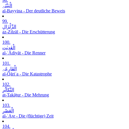
98.
الْبَیِّنَۃِ
al-Bayyina - Der deutliche Beweis
99.
الزِّلْزَالِ
az-Zilzāl - Die Erschütterung
100.
الْعٰدِیٰتِ
al-ʿĀdiyāt - Die Renner
101.
الْقَارِعَۃِ
al-Qāriʿa - Die Katastrophe
102.
التَّکاَثُرِ
at-Takāṯur - Die Mehrung
103.
الْعَصْرِ
al-ʿAṣr - Die (flüchtige) Zeit
104.