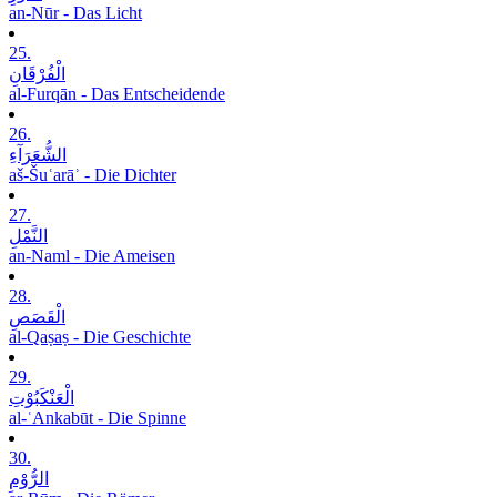
an-Nūr - Das Licht
25.
الْفُرْقَانِ
al-Furqān - Das Entscheidende
26.
الشُّعَرَآءِ
aš-Šuʿarāʾ - Die Dichter
27.
النَّمْلِ
an-Naml - Die Ameisen
28.
الْقَصَصِ
al-Qaṣaṣ - Die Geschichte
29.
الْعَنْکَبُوْتِ
al-ʿAnkabūt - Die Spinne
30.
الرُّوْمِ