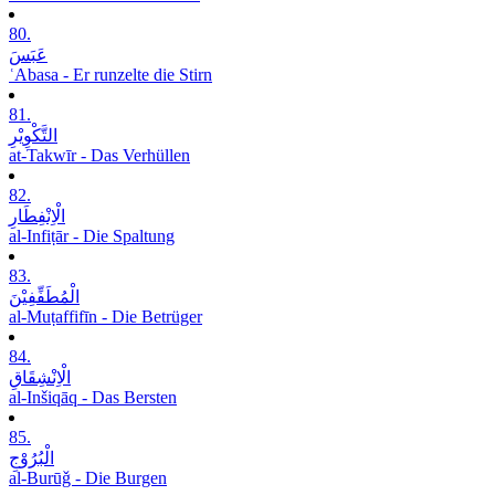
80.
عَبَسَ
ʿAbasa - Er runzelte die Stirn
81.
التَّکْوِیْرِ
at-Takwīr - Das Verhüllen
82.
الْاِنْفِطَارِ
al-Infiṭār - Die Spaltung
83.
الْمُطَفِّفِیْنَ
al-Muṭaffifīn - Die Betrüger
84.
الْاِنْشِقَاقِ
al-Inšiqāq - Das Bersten
85.
الْبُرُوْجِ
al-Burūǧ - Die Burgen