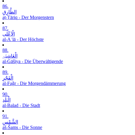
86.
الطَّارِقِ
aṭ-Ṭāriq - Der Morgenstern
87.
الْاَعْلٰی
al-Aʿlā - Der Höchste
88.
الْغَاشِیَۃِ
al-Ġāšiya - Die Überwältigende
89.
الْفَجْرِ
al-Faǧr - Die Morgendämmerung
90.
الْبَلَدِ
al-Balad - Die Stadt
91.
الشَّمْسِ
aš-Šams - Die Sonne