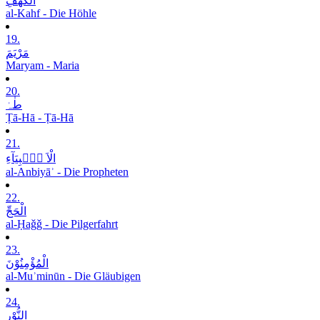
الْکَھْفِ
al-Kahf - Die Höhle
19.
مَرْیَمَ
Maryam - Maria
20.
طٰہٰ
Ṭā-Hā - Ṭā-Hā
21.
الْاَ نۡۢبِیَآءِ
al-Anbiyāʾ - Die Propheten
22.
الْحَجِّ
al-Ḥaǧǧ - Die Pilgerfahrt
23.
الْمُؤْمِنُوْنَ
al-Muʾminūn - Die Gläubigen
24.
النُّوْرِ