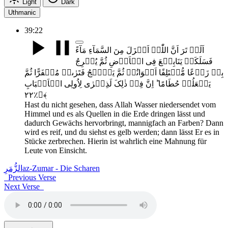
Light
Dark
Uthmanic
39:22
اَلَمۡ تَرَ اَنَّ اللّٰہَ اَنۡزَلَ مِنَ السَّمَآءِ مَآءً
فَسَلَکَہٗ یَنَابِیۡعَ فِی الۡاَرۡضِ ثُمَّ یُخۡرِجُ
بِہٖ زَرۡعًا مُّخۡتَلِفًا اَلۡوَانُہٗ ثُمَّ یَہِیۡجُ فَتَرٰٮہُ مُصۡفَرًّا ثُمَّ
یَجۡعَلُہٗ حُطَامًا ؕ اِنَّ فِیۡ ذٰلِکَ لَذِکۡرٰی لِاُولِی الۡاَلۡبَابِ
﴿٪۲۲﴾
Hast du nicht gesehen, dass Allah Wasser niedersendet vom
Himmel und es als Quellen in die Erde dringen lässt und
dadurch Gewächs hervorbringt, mannigfach an Farben? Dann
wird es reif, und du siehst es gelb werden; dann lässt Er es in
Stücke zerbrechen. Hierin ist wahrlich eine Mahnung für
Leute von Einsicht.
الزُّمَرِ
az-Zumar - Die Scharen
Previous Verse
Next Verse