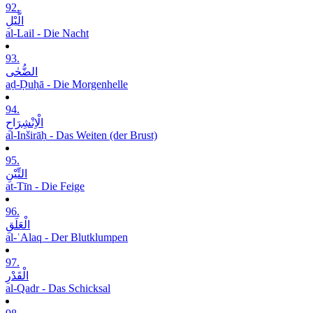
92.
الَّیْلِ
al-Lail - Die Nacht
93.
الضُّحٰی
aḍ-Ḍuḥā - Die Morgenhelle
94.
الْاِنْشِرَاحِ
al-Inširāḥ - Das Weiten (der Brust)
95.
التِّیْنِ
at-Tīn - Die Feige
96.
الْعَلَقِ
al-ʿAlaq - Der Blutklumpen
97.
الْقَدْرِ
al-Qadr - Das Schicksal