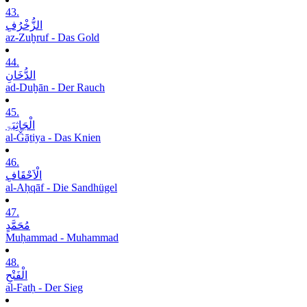
43.
الزُّخْرُفِ
az-Zuḫruf - Das Gold
44.
الدُّخَانِ
ad-Duḫān - Der Rauch
45.
الْجَاثِیَۃِ
al-Ǧāṯiya - Das Knien
46.
الْاَحْقَافِ
al-Aḥqāf - Die Sandhügel
47.
مُحَمَّدٍ
Muḥammad - Muhammad
48.
الْفَتْحِ
al-Fatḥ - Der Sieg