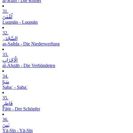
ar-Rūm - Die Römer
31.
لُقْمٰنَ
Luqmān - Luqmān
32.
السَّجْدَۃِ
as-Saǧda - Die Niederwerfung
33.
الْاَحْزَابِ
al-Aḥzāb - Die Verbündeten
34.
سَبَاٍ
Sabaʾ - Sabaʾ
35.
فَاطِرٍ
Fāṭir - Der Schöpfer
36.
یٰسٓ
Yā-Sīn - Yā-Sīn