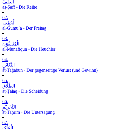
الصَّفِّ
aṣ-Ṣaff - Die Reihe
62.
الْجُمُعَۃِ
al-Ǧumuʿa - Der Freitag
63.
الْمُنٰفِقُوْنَ
al-Munāfiqūn - Die Heuchler
64.
التَّغَابُنِ
at-Taġābun - Der gegenseitige Verlust (und Gewinn)
65.
الطَّلَاقِ
aṭ-Ṭalāq - Die Scheidung
66.
التَّحْرِیْمِ
at-Taḥrīm - Die Untersagung
67.
الْمُلْکِ