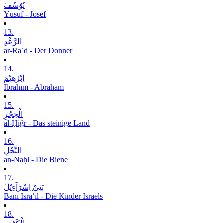
یُوْسُفَ
Yūsuf - Josef
13.
الرَّعْدِ
ar-Raʿd - Der Donner
14.
اِبْرٰھِیْمَ
Ibrāhīm - Abraham
15.
الْحِجْرِ
al-Ḥiǧr - Das steinige Land
16.
النَّحْلِ
an-Naḥl - Die Biene
17.
بَنِیْٓ اِسْرَآءِیْلَ
Banī Isrāʾīl - Die Kinder Israels
18.