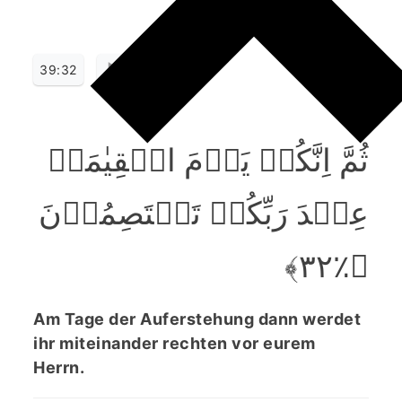
39:32
ثُمَّ اِنَّکُمۡ یَوۡمَ الۡقِیٰمَۃِ
عِنۡدَ رَبِّکُمۡ تَخۡتَصِمُوۡنَ
﴿٪۳۲﴾
Am Tage der Auferstehung dann werdet
ihr miteinander rechten vor eurem
Herrn.