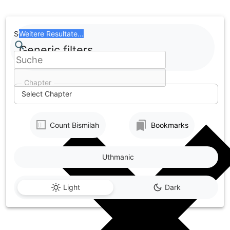
Skip
to
content
Search
Weitere Resultate...
Generic filters
Chapter
Select Chapter
Count Bismilah
Bookmarks
Uthmanic
Light
Dark