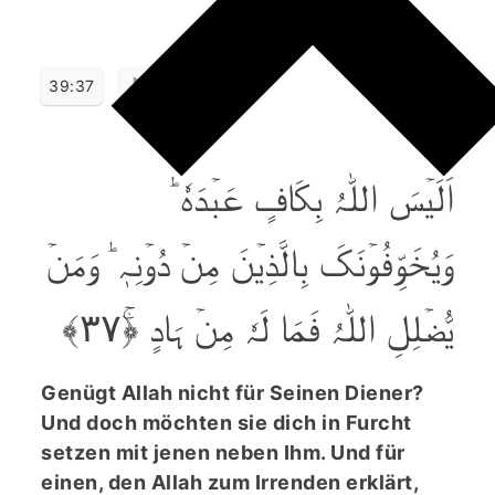
39:37
اَلَیۡسَ اللّٰہُ بِکَافٍ عَبۡدَہٗ ؕ
وَیُخَوِّفُوۡنَکَ بِالَّذِیۡنَ مِنۡ دُوۡنِہٖ ؕ وَمَنۡ
یُّضۡلِلِ اللّٰہُ فَمَا لَہٗ مِنۡ ہَادٍ ﴿ۚ۳۷﴾
Genügt Allah nicht für Seinen Diener?
Und doch möchten sie dich in Furcht
setzen mit jenen neben Ihm. Und für
einen, den Allah zum Irrenden erklärt,