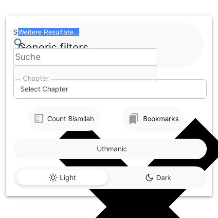
Skip
to
content
Search
Weitere Resultate...
Generic filters
Chapter
Select Chapter
Count Bismilah
Bookmarks
Uthmanic
Light
Dark