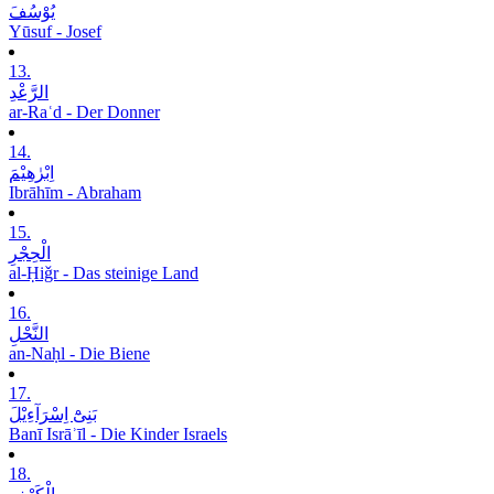
یُوْسُفَ
Yūsuf - Josef
13.
الرَّعْدِ
ar-Raʿd - Der Donner
14.
اِبْرٰھِیْمَ
Ibrāhīm - Abraham
15.
الْحِجْرِ
al-Ḥiǧr - Das steinige Land
16.
النَّحْلِ
an-Naḥl - Die Biene
17.
بَنِیْٓ اِسْرَآءِیْلَ
Banī Isrāʾīl - Die Kinder Israels
18.