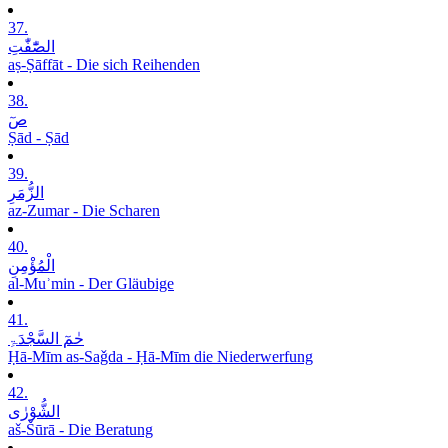
37.
الصّٰٓفّٰتِ
aṣ-Ṣāffāt - Die sich Reihenden
38.
صٓ
Ṣād - Ṣād
39.
الزُّمَرِ
az-Zumar - Die Scharen
40.
الْمُؤْمِنِ
al-Muʾmin - Der Gläubige
41.
حٰمٓ السَّجْدَۃِ
Ḥā-Mīm as-Saǧda - Ḥā-Mīm die Niederwerfung
42.
الشُّوْرٰی
aš-Šūrā - Die Beratung