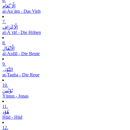
6.
الْاٴنْعَام
al-Anʿām - Das Vieh
7.
الْاَعْرَاف
al-Aʿrāf - Die Höhen
8.
الْاَنْفَالِ
al-Anfāl - Die Beute
9.
التَّوْبَۃِ
at-Tauba - Die Reue
10.
یُوْنُسَ
Yūnus - Jonas
11.
ھُوْدِ
Hūd - Hūd
12.