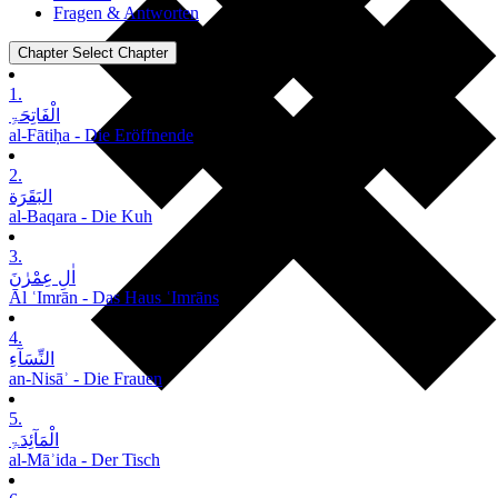
Fragen & Antworten
Chapter
Select Chapter
1.
الْفَاتِحَۃِ
al-Fātiḥa - Die Eröffnende
2.
البَقَرَة
al-Baqara - Die Kuh
3.
اٰلِ عِمْرٰنَ
Āl ʿImrān - Das Haus ʿImrāns
4.
النِّسَآءِ
an-Nisāʾ - Die Frauen
5.
الْمَآئِدَۃِ
al-Māʾida - Der Tisch