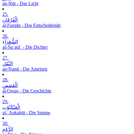
an-Nūr - Das Licht
25.
الْفُرْقَانِ
al-Furqān - Das Entscheidende
26.
الشُّعَرَآءِ
aš-Šuʿarāʾ - Die Dichter
27.
النَّمْلِ
an-Naml - Die Ameisen
28.
الْقَصَصِ
al-Qaṣaṣ - Die Geschichte
29.
الْعَنْکَبُوْتِ
al-ʿAnkabūt - Die Spinne
30.
الرُّوْمِ