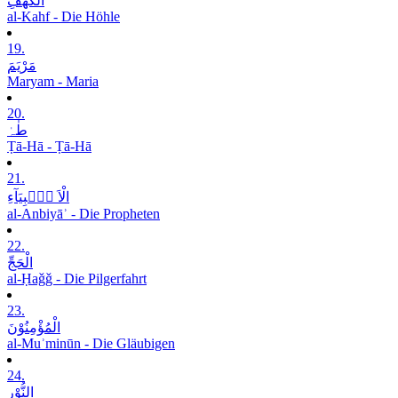
الْکَھْفِ
al-Kahf - Die Höhle
19.
مَرْیَمَ
Maryam - Maria
20.
طٰہٰ
Ṭā-Hā - Ṭā-Hā
21.
الْاَ نۡۢبِیَآءِ
al-Anbiyāʾ - Die Propheten
22.
الْحَجِّ
al-Ḥaǧǧ - Die Pilgerfahrt
23.
الْمُؤْمِنُوْنَ
al-Muʾminūn - Die Gläubigen
24.
النُّوْرِ