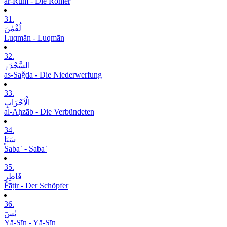
ar-Rūm - Die Römer
31.
لُقْمٰنَ
Luqmān - Luqmān
32.
السَّجْدَۃِ
as-Saǧda - Die Niederwerfung
33.
الْاَحْزَابِ
al-Aḥzāb - Die Verbündeten
34.
سَبَاٍ
Sabaʾ - Sabaʾ
35.
فَاطِرٍ
Fāṭir - Der Schöpfer
36.
یٰسٓ
Yā-Sīn - Yā-Sīn