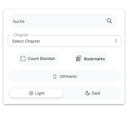
Skip
to
content
Chapter
Select Chapter
Count Bismilah
Bookmarks
Uthmanic
Light
Dark