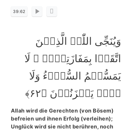
39:62
وَیُنَجِّی اللّٰہُ الَّذِیۡنَ
اتَّقَوۡا بِمَفَازَتِہِمۡ ۫ لَا
یَمَسُّہُمُ السُّوۡٓءُ وَلَا
ہُمۡ یَحۡزَنُوۡنَ ﴿۶۲﴾
Allah wird die Gerechten (von Bösem)
befreien und ihnen Erfolg (verleihen);
Unglück wird sie nicht berühren, noch