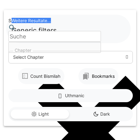
Skip
to
content
Search
Weitere Resultate...
Generic filters
Chapter
Select Chapter
Count Bismilah
Bookmarks
Uthmanic
Light
Dark