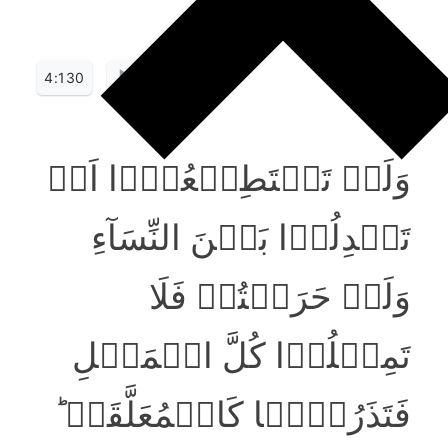
4:130
وَلَنۡ تَسۡتَطِیۡعُوۡۤا اَنۡ
تَعۡدِلُوۡا بَیۡنَ النِّسَآءِ
وَلَوۡ حَرَصۡتُمۡ فَلَا
تَمِیۡلُوۡا کُلَّ الۡمَیۡلِ
فَتَذَرُوۡہَا کَالۡمُعَلَّقَۃِ ؕ