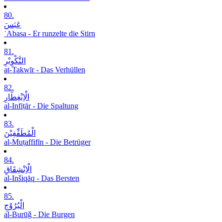
80.
عَبَسَ
ʿAbasa - Er runzelte die Stirn
81.
التَّکْوِیْرِ
at-Takwīr - Das Verhüllen
82.
الْاِنْفِطَارِ
al-Infiṭār - Die Spaltung
83.
الْمُطَفِّفِیْنَ
al-Muṭaffifīn - Die Betrüger
84.
الْاِنْشِقَاقِ
al-Inšiqāq - Das Bersten
85.
الْبُرُوْجِ
al-Burūǧ - Die Burgen