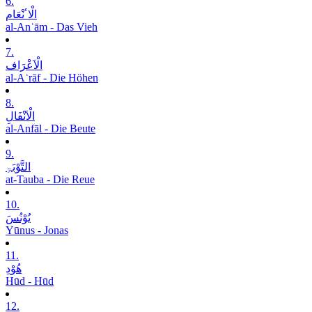
6.
الْاٴنْعَام
al-Anʿām - Das Vieh
7.
الْاَعْرَاف
al-Aʿrāf - Die Höhen
8.
الْاَنْفَالِ
al-Anfāl - Die Beute
9.
التَّوْبَۃِ
at-Tauba - Die Reue
10.
یُوْنُسَ
Yūnus - Jonas
11.
ھُوْدِ
Hūd - Hūd
12.