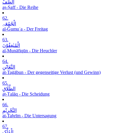
الصَّفِّ
aṣ-Ṣaff - Die Reihe
62.
الْجُمُعَۃِ
al-Ǧumuʿa - Der Freitag
63.
الْمُنٰفِقُوْنَ
al-Munāfiqūn - Die Heuchler
64.
التَّغَابُنِ
at-Taġābun - Der gegenseitige Verlust (und Gewinn)
65.
الطَّلَاقِ
aṭ-Ṭalāq - Die Scheidung
66.
التَّحْرِیْمِ
at-Taḥrīm - Die Untersagung
67.
الْمُلْکِ