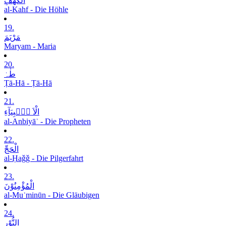
الْکَھْفِ
al-Kahf - Die Höhle
19.
مَرْیَمَ
Maryam - Maria
20.
طٰہٰ
Ṭā-Hā - Ṭā-Hā
21.
الْاَ نۡۢبِیَآءِ
al-Anbiyāʾ - Die Propheten
22.
الْحَجِّ
al-Ḥaǧǧ - Die Pilgerfahrt
23.
الْمُؤْمِنُوْنَ
al-Muʾminūn - Die Gläubigen
24.
النُّوْرِ