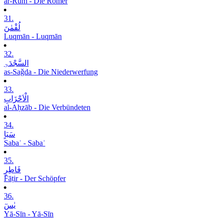
ar-Rūm - Die Römer
31.
لُقْمٰنَ
Luqmān - Luqmān
32.
السَّجْدَۃِ
as-Saǧda - Die Niederwerfung
33.
الْاَحْزَابِ
al-Aḥzāb - Die Verbündeten
34.
سَبَاٍ
Sabaʾ - Sabaʾ
35.
فَاطِرٍ
Fāṭir - Der Schöpfer
36.
یٰسٓ
Yā-Sīn - Yā-Sīn