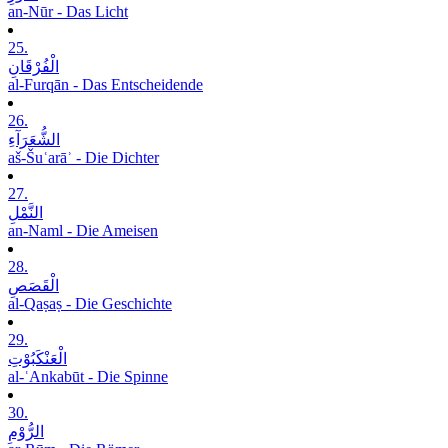
an-Nūr - Das Licht
25.
الْفُرْقَانِ
al-Furqān - Das Entscheidende
26.
الشُّعَرَآءِ
aš-Šuʿarāʾ - Die Dichter
27.
النَّمْلِ
an-Naml - Die Ameisen
28.
الْقَصَصِ
al-Qaṣaṣ - Die Geschichte
29.
الْعَنْکَبُوْتِ
al-ʿAnkabūt - Die Spinne
30.
الرُّوْمِ