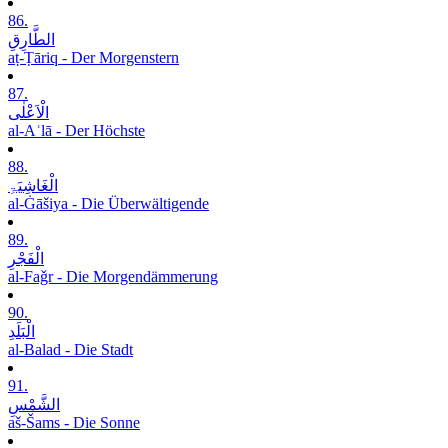
86.
الطَّارِقِ
aṭ-Ṭāriq - Der Morgenstern
87.
الْاَعْلٰی
al-Aʿlā - Der Höchste
88.
الْغَاشِیَۃِ
al-Ġāšiya - Die Überwältigende
89.
الْفَجْرِ
al-Faǧr - Die Morgendämmerung
90.
الْبَلَدِ
al-Balad - Die Stadt
91.
الشَّمْسِ
aš-Šams - Die Sonne