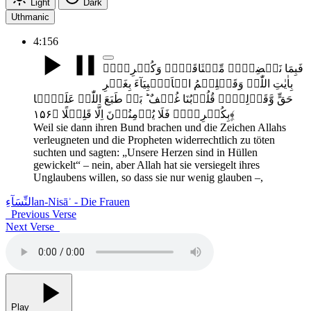
Light
Dark
Uthmanic
4:156
فَبِمَا نَقۡضِہِمۡ مِّیۡثَاقَہُمۡ وَکُفۡرِہِمۡ
بِاٰیٰتِ اللّٰہِ وَقَتۡلِہِمُ الۡاَنۡۢبِیَآءَ بِغَیۡرِ
حَقٍّ وَّقَوۡلِہِمۡ قُلُوۡبُنَا غُلۡفٌ ؕ بَلۡ طَبَعَ اللّٰہُ عَلَیۡہَا
بِکُفۡرِہِمۡ فَلَا یُؤۡمِنُوۡنَ اِلَّا قَلِیۡلًا ﴿۱۵۶﴾۪
Weil sie dann ihren Bund brachen und die Zeichen Allahs
verleugneten und die Propheten widerrechtlich zu töten
suchten und sagten: „Unsere Herzen sind in Hüllen
gewickelt“ – nein, aber Allah hat sie versiegelt ihres
Unglaubens willen, so dass sie nur wenig glauben –,
النِّسَآءِ
an-Nisāʾ - Die Frauen
Previous Verse
Next Verse
Play