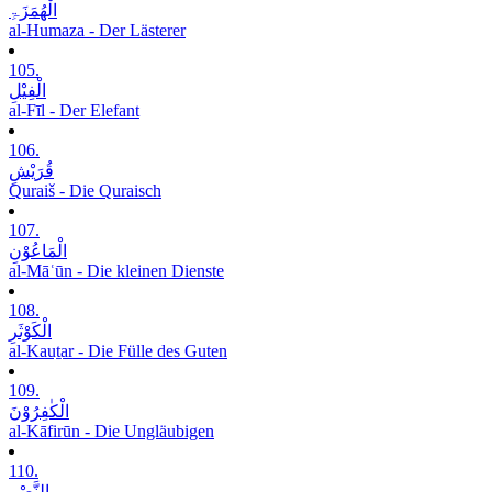
الْھُمَزَۃِ
al-Humaza - Der Lästerer
105.
الْفِیْلِ
al-Fīl - Der Elefant
106.
قُرَیْشٍ
Quraiš - Die Quraisch
107.
الْمَاعُوْنِ
al-Māʿūn - Die kleinen Dienste
108.
الْکَوْثَرِ
al-Kauṯar - Die Fülle des Guten
109.
الْکٰفِرُوْنَ
al-Kāfirūn - Die Ungläubigen
110.
النَّصْرِ