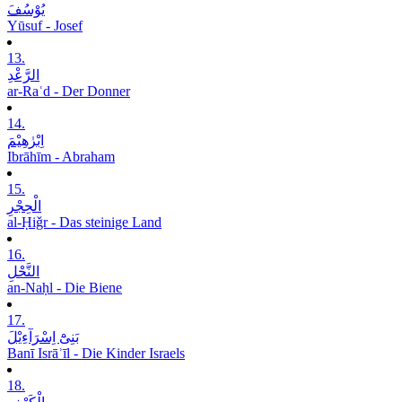
یُوْسُفَ
Yūsuf - Josef
13.
الرَّعْدِ
ar-Raʿd - Der Donner
14.
اِبْرٰھِیْمَ
Ibrāhīm - Abraham
15.
الْحِجْرِ
al-Ḥiǧr - Das steinige Land
16.
النَّحْلِ
an-Naḥl - Die Biene
17.
بَنِیْٓ اِسْرَآءِیْلَ
Banī Isrāʾīl - Die Kinder Israels
18.