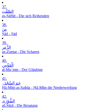
37.
الصّٰٓفّٰتِ
aṣ-Ṣāffāt - Die sich Reihenden
38.
صٓ
Ṣād - Ṣād
39.
الزُّمَرِ
az-Zumar - Die Scharen
40.
الْمُؤْمِنِ
al-Muʾmin - Der Gläubige
41.
حٰمٓ السَّجْدَۃِ
Ḥā-Mīm as-Saǧda - Ḥā-Mīm die Niederwerfung
42.
الشُّوْرٰی
aš-Šūrā - Die Beratung