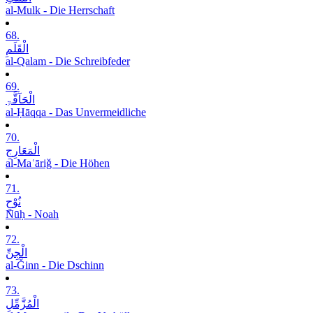
al-Mulk - Die Herrschaft
68.
الْقَلَمِ
al-Qalam - Die Schreibfeder
69.
الْحَآقَّۃِ
al-Ḥāqqa - Das Unvermeidliche
70.
الْمَعَارِجِ
al-Maʿāriǧ - Die Höhen
71.
نُوْحٍ
Nūḥ - Noah
72.
الْجِنِّ
al-Ǧinn - Die Dschinn
73.
الْمُزَّمِّلِ