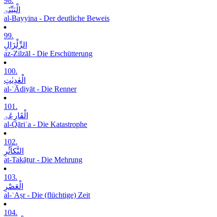
98.
الْبَیِّنَۃِ
al-Bayyina - Der deutliche Beweis
99.
الزِّلْزَالِ
az-Zilzāl - Die Erschütterung
100.
الْعٰدِیٰتِ
al-ʿĀdiyāt - Die Renner
101.
الْقَارِعَۃِ
al-Qāriʿa - Die Katastrophe
102.
التَّکاَثُرِ
at-Takāṯur - Die Mehrung
103.
الْعَصْرِ
al-ʿAṣr - Die (flüchtige) Zeit
104.