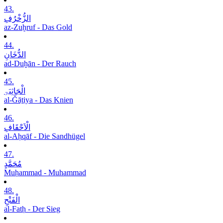
43.
الزُّخْرُفِ
az-Zuḫruf - Das Gold
44.
الدُّخَانِ
ad-Duḫān - Der Rauch
45.
الْجَاثِیَۃِ
al-Ǧāṯiya - Das Knien
46.
الْاَحْقَافِ
al-Aḥqāf - Die Sandhügel
47.
مُحَمَّدٍ
Muḥammad - Muhammad
48.
الْفَتْحِ
al-Fatḥ - Der Sieg