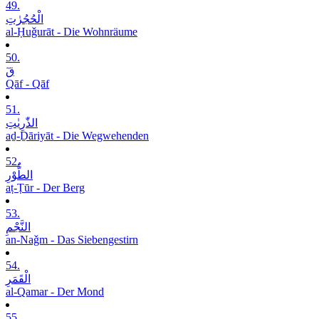
49.
الْحُجُرٰتِ
al-Ḥuǧurāt - Die Wohnräume
50.
قٓ
Qāf - Qāf
51.
الذّٰرِیٰتِ
aḏ-Ḏāriyāt - Die Wegwehenden
52.
الطُّوْرِ
aṭ-Ṭūr - Der Berg
53.
النَّجْمِ
an-Naǧm - Das Siebengestirn
54.
الْقَمَرِ
al-Qamar - Der Mond
55.