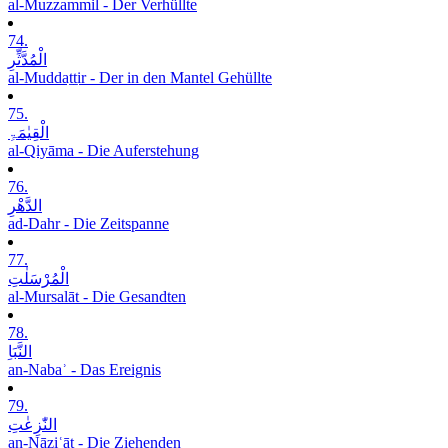
al-Muzzammil - Der Verhüllte
74.
الْمُدَّثِّرِ
al-Muddaṯṯir - Der in den Mantel Gehüllte
75.
الْقِیٰمَۃِ
al-Qiyāma - Die Auferstehung
76.
الدَّھْرِ
ad-Dahr - Die Zeitspanne
77.
الْمُرْسَلٰتِ
al-Mursalāt - Die Gesandten
78.
النَّبَاِ
an-Nabaʾ - Das Ereignis
79.
النّٰزِعٰتِ
an-Nāziʿāt - Die Ziehenden