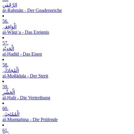
الرَّحْمٰنِ
ar-Raḥmān - Der Gnadenreiche
56.
الْوَاقِعَۃِ
al-Wāqiʿa - Das Ereignis
57.
الْحَدِیْدِ
al-Ḥadīd - Das Eisen
58.
الْمُجَادَلَۃِ
al-Muǧādala - Der Streit
59.
الْحَشْرِ
al-Ḥašr - Die Vertreibung
60.
الْمُمْتَحِنَۃِ
al-Mumtaḥina - Die Prüfende
61.