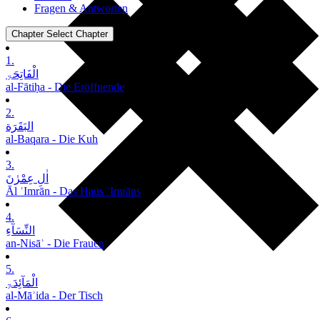
Fragen & Antworten
Chapter
Select Chapter
1.
الْفَاتِحَۃِ
al-Fātiḥa - Die Eröffnende
2.
البَقَرَة
al-Baqara - Die Kuh
3.
اٰلِ عِمْرٰنَ
Āl ʿImrān - Das Haus ʿImrāns
4.
النِّسَآءِ
an-Nisāʾ - Die Frauen
5.
الْمَآئِدَۃِ
al-Māʾida - Der Tisch