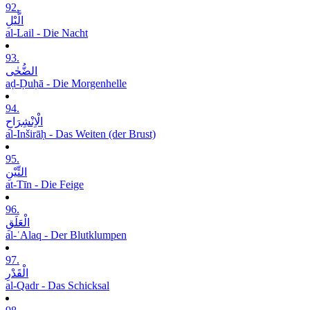
92.
الَّیْلِ
al-Lail - Die Nacht
93.
الضُّحٰی
aḍ-Ḍuḥā - Die Morgenhelle
94.
الْاِنْشِرَاحِ
al-Inširāḥ - Das Weiten (der Brust)
95.
التِّیْنِ
at-Tīn - Die Feige
96.
الْعَلَقِ
al-ʿAlaq - Der Blutklumpen
97.
الْقَدْرِ
al-Qadr - Das Schicksal