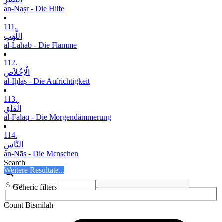
an-Naṣr - Die Hilfe
111.
اللَّھَبِ
al-Lahab - Die Flamme
112.
الْاِخْلاَصِ
al-Iḫlāṣ - Die Aufrichtigkeit
113.
الْفَلَقِ
al-Falaq - Die Morgendämmerung
114.
النَّاسِ
an-Nās - Die Menschen
Search
Weitere Resultate...
Generic filters
Count Bismilah