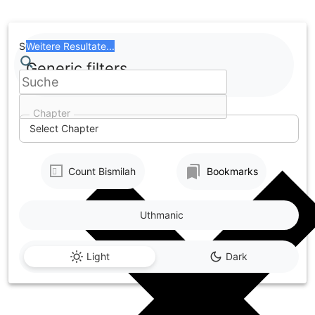
Skip
to
content
Search
Weitere Resultate...
Generic filters
Chapter
Select Chapter
Count Bismilah
Bookmarks
Uthmanic
Light
Dark