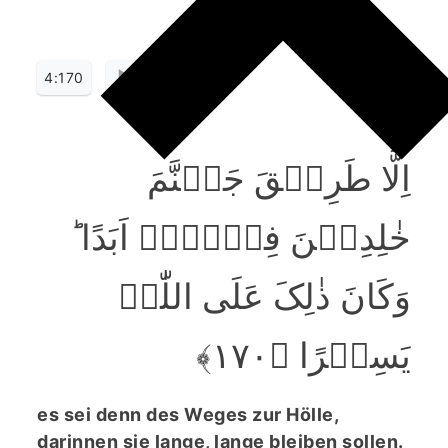
4:170
اِلَّا طَرِیۡقَ جَہَنَّمَ
خٰلِدِیۡنَ فِیۡہَاۤ اَبَدًا ؕ
وَکَانَ ذٰلِکَ عَلَی اللّٰہِ
یَسِیۡرًا ﴿۱۷۰﴾
es sei denn des Weges zur Hölle,
darinnen sie lange, lange bleiben sollen.