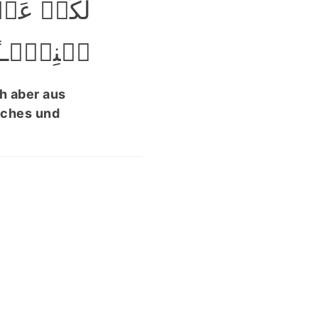
لَکُمۡ عَن
ہَنِیۡٓــًٔا﴾
h aber aus
liches und