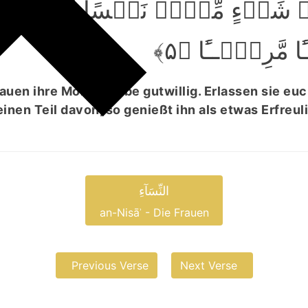
ۡ شَیۡءٍ مِّنۡہُ نَفۡسًا فَکُلُوۡہ
 مَّرِیۡٓــًٔا ﴿۵
auen ihre Morgengabe gutwillig. Erlassen sie euc
inen Teil davon, so genießt ihn als etwas Erfreu
النِّسَآءِ
an-Nisāʾ - Die Frauen
Previous Verse
Next Verse