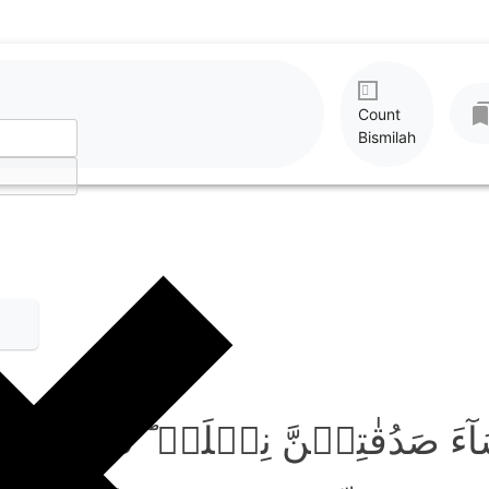
Count
Bismilah
ِسَآءَ صَدُقٰتِہِنَّ نِحۡلَۃً ؕ فَاِنۡ طِ