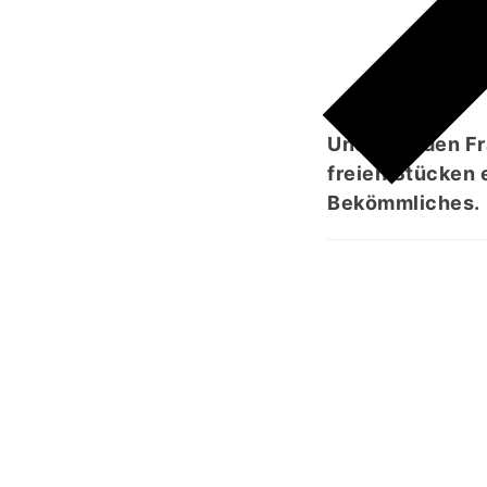
ُ
Und gebt den Fr
freien Stücken e
Bekömmliches.