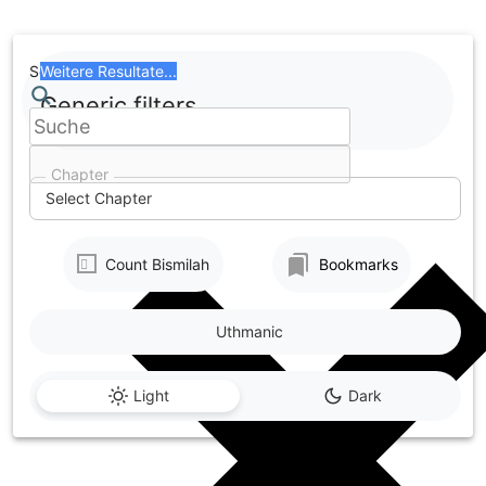
Skip
to
content
Search
Weitere Resultate...
Generic filters
Chapter
Select Chapter
Count Bismilah
Bookmarks
Uthmanic
Light
Dark