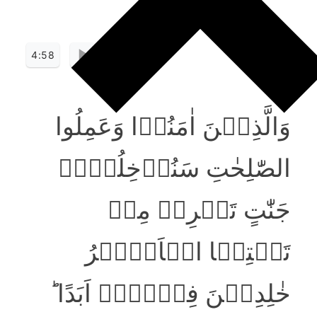
4:58
وَالَّذِیۡنَ اٰمَنُوۡا وَعَمِلُوا
الصّٰلِحٰتِ سَنُدۡخِلُہُمۡ
جَنّٰتٍ تَجۡرِیۡ مِنۡ
تَحۡتِہَا الۡاَنۡہٰرُ
خٰلِدِیۡنَ فِیۡہَاۤ اَبَدًا ؕ