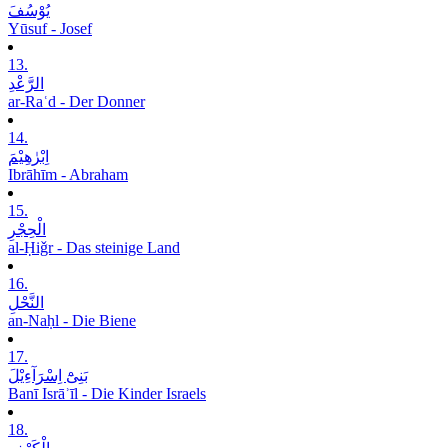
یُوْسُفَ
Yūsuf - Josef
13.
الرَّعْدِ
ar-Raʿd - Der Donner
14.
اِبْرٰھِیْمَ
Ibrāhīm - Abraham
15.
الْحِجْرِ
al-Ḥiǧr - Das steinige Land
16.
النَّحْلِ
an-Naḥl - Die Biene
17.
بَنِیْٓ اِسْرَآءِیْلَ
Banī Isrāʾīl - Die Kinder Israels
18.