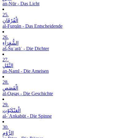
an-Nūr - Das Licht
25.
الْفُرْقَانِ
al-Furqān - Das Entscheidende
26.
الشُّعَرَآءِ
aš-Šuʿarāʾ - Die Dichter
27.
النَّمْلِ
an-Naml - Die Ameisen
28.
الْقَصَصِ
al-Qaṣaṣ - Die Geschichte
29.
الْعَنْکَبُوْتِ
al-ʿAnkabūt - Die Spinne
30.
الرُّوْمِ