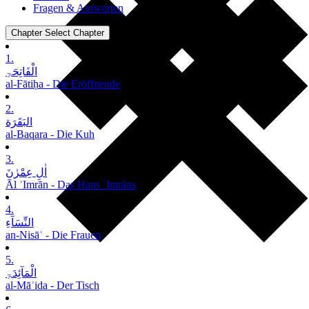
Fragen & Antworten
Chapter
Select Chapter
1.
الْفَاتِحَۃِ
al-Fātiḥa - Die Eröffnende
2.
البَقَرَة
al-Baqara - Die Kuh
3.
اٰلِ عِمْرٰنَ
Āl ʿImrān - Das Haus ʿImrāns
4.
النِّسَآءِ
an-Nisāʾ - Die Frauen
5.
الْمَآئِدَۃِ
al-Māʾida - Der Tisch