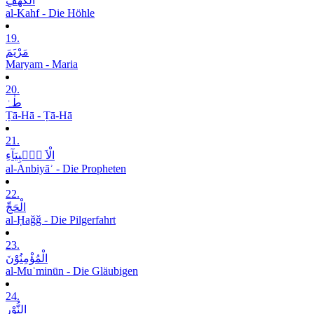
الْکَھْفِ
al-Kahf - Die Höhle
19.
مَرْیَمَ
Maryam - Maria
20.
طٰہٰ
Ṭā-Hā - Ṭā-Hā
21.
الْاَ نۡۢبِیَآءِ
al-Anbiyāʾ - Die Propheten
22.
الْحَجِّ
al-Ḥaǧǧ - Die Pilgerfahrt
23.
الْمُؤْمِنُوْنَ
al-Muʾminūn - Die Gläubigen
24.
النُّوْرِ