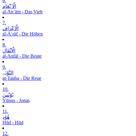
6.
الْاٴنْعَام
al-Anʿām - Das Vieh
7.
الْاَعْرَاف
al-Aʿrāf - Die Höhen
8.
الْاَنْفَالِ
al-Anfāl - Die Beute
9.
التَّوْبَۃِ
at-Tauba - Die Reue
10.
یُوْنُسَ
Yūnus - Jonas
11.
ھُوْدِ
Hūd - Hūd
12.