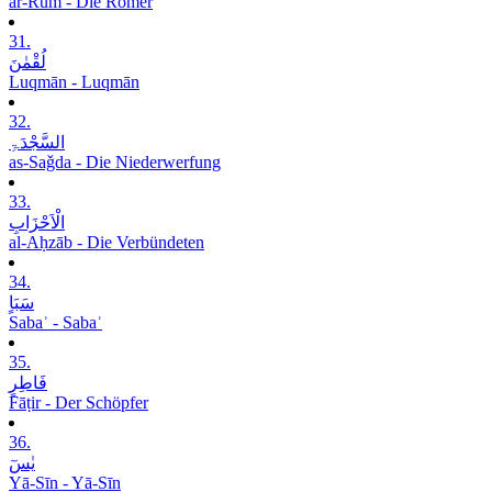
ar-Rūm - Die Römer
31.
لُقْمٰنَ
Luqmān - Luqmān
32.
السَّجْدَۃِ
as-Saǧda - Die Niederwerfung
33.
الْاَحْزَابِ
al-Aḥzāb - Die Verbündeten
34.
سَبَاٍ
Sabaʾ - Sabaʾ
35.
فَاطِرٍ
Fāṭir - Der Schöpfer
36.
یٰسٓ
Yā-Sīn - Yā-Sīn