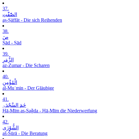
37.
الصّٰٓفّٰتِ
aṣ-Ṣāffāt - Die sich Reihenden
38.
صٓ
Ṣād - Ṣād
39.
الزُّمَرِ
az-Zumar - Die Scharen
40.
الْمُؤْمِنِ
al-Muʾmin - Der Gläubige
41.
حٰمٓ السَّجْدَۃِ
Ḥā-Mīm as-Saǧda - Ḥā-Mīm die Niederwerfung
42.
الشُّوْرٰی
aš-Šūrā - Die Beratung