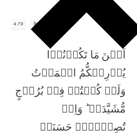
4:79
اَیۡنَ مَا تَکُوۡنُوۡا
یُدۡرِکۡکُّمُ الۡمَوۡتُ
وَلَوۡ کُنۡتُمۡ فِیۡ بُرُوۡجٍ
مُّشَیَّدَۃٍ ؕ وَاِنۡ
تُصِبۡہُمۡ حَسَنَۃٌ