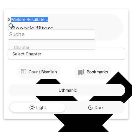
Skip
to
content
Search
Weitere Resultate...
Generic filters
Chapter
Select Chapter
Count Bismilah
Bookmarks
Uthmanic
Light
Dark