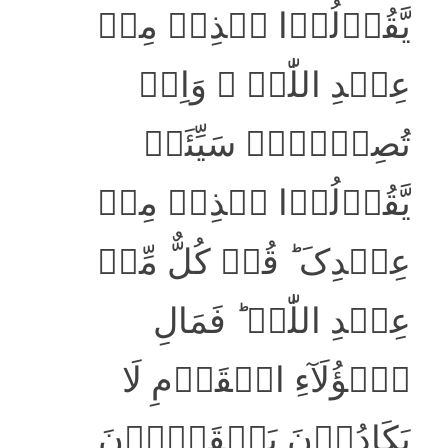
یَّقُوۡلُوۡا ہٰذِہٖ مِنۡ
عِنۡدِ اللّٰہِ ۚ وَاِنۡ
تُصِبۡہُمۡ سَیِّئَۃٌ
یَّقُوۡلُوۡا ہٰذِہٖ مِنۡ
عِنۡدِکَ ؕ قُلۡ کُلٌّ مِّنۡ
عِنۡدِ اللّٰہِ ؕ فَمَالِ
ہٰۤؤُلَآءِ الۡقَوۡمِ لَا
یَکَادُوۡنَ یَفۡقَہُوۡنَ