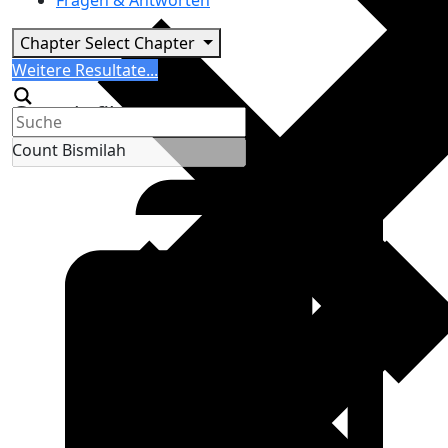
Fragen & Antworten
Chapter
Select Chapter
Search
Weitere Resultate...
Generic filters
Count Bismilah