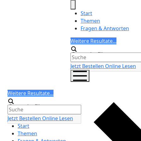
Skip
to
Start
content
Themen
Fragen & Antworten
Search
Weitere Resultate...
Generic filters
Jetzt Bestellen
Online Lesen
Search
Weitere Resultate...
Generic filters
Jetzt Bestellen
Online Lesen
Start
Themen