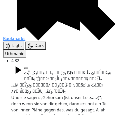
Bookmarks
Light
Dark
Uthmanic
4:82
وَیَقُوۡلُوۡنَ طَاعَۃٌ ۫ فَاِذَا بَرَزُوۡا مِنۡ عِنۡدِکَ بَیَّتَ
طَآئِفَۃٌ مِّنۡہُمۡ غَیۡرَ الَّذِیۡ تَقُوۡلُ ؕ وَاللّٰہُ
یَکۡتُبُ مَا یُبَیِّتُوۡنَ ۚ فَاَعۡرِضۡ عَنۡہُمۡ وَتَوَکَّلۡ عَلَی
اللّٰہِ ؕ وَکَفٰی بِاللّٰہِ وَکِیۡلًا ﴿۸۲﴾
Und sie sagen: „Gehorsam (ist unser Leitsatz)“;
doch wenn sie von dir gehen, dann ersinnt ein Teil
von ihnen Pläne gegen das, was du gesagt. Allah