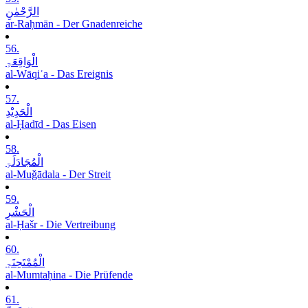
الرَّحْمٰنِ
ar-Raḥmān - Der Gnadenreiche
56.
الْوَاقِعَۃِ
al-Wāqiʿa - Das Ereignis
57.
الْحَدِیْدِ
al-Ḥadīd - Das Eisen
58.
الْمُجَادَلَۃِ
al-Muǧādala - Der Streit
59.
الْحَشْرِ
al-Ḥašr - Die Vertreibung
60.
الْمُمْتَحِنَۃِ
al-Mumtaḥina - Die Prüfende
61.