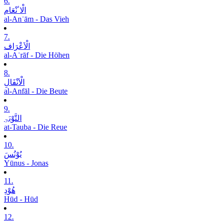
6.
الْاٴنْعَام
al-Anʿām - Das Vieh
7.
الْاَعْرَاف
al-Aʿrāf - Die Höhen
8.
الْاَنْفَالِ
al-Anfāl - Die Beute
9.
التَّوْبَۃِ
at-Tauba - Die Reue
10.
یُوْنُسَ
Yūnus - Jonas
11.
ھُوْدِ
Hūd - Hūd
12.