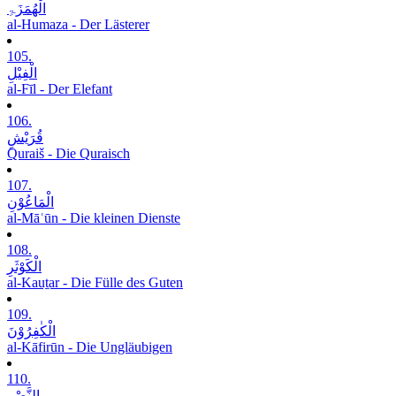
الْھُمَزَۃِ
al-Humaza - Der Lästerer
105.
الْفِیْلِ
al-Fīl - Der Elefant
106.
قُرَیْشٍ
Quraiš - Die Quraisch
107.
الْمَاعُوْنِ
al-Māʿūn - Die kleinen Dienste
108.
الْکَوْثَرِ
al-Kauṯar - Die Fülle des Guten
109.
الْکٰفِرُوْنَ
al-Kāfirūn - Die Ungläubigen
110.
النَّصْرِ