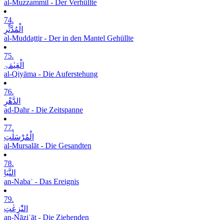
al-Muzzammil - Der Verhüllte
74.
الْمُدَّثِّرِ
al-Muddaṯṯir - Der in den Mantel Gehüllte
75.
الْقِیٰمَۃِ
al-Qiyāma - Die Auferstehung
76.
الدَّھْرِ
ad-Dahr - Die Zeitspanne
77.
الْمُرْسَلٰتِ
al-Mursalāt - Die Gesandten
78.
النَّبَاِ
an-Nabaʾ - Das Ereignis
79.
النّٰزِعٰتِ
an-Nāziʿāt - Die Ziehenden