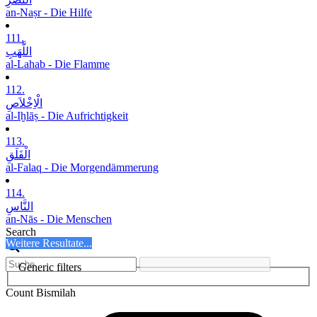
an-Naṣr - Die Hilfe
111.
اللَّھَبِ
al-Lahab - Die Flamme
112.
الْاِخْلاَصِ
al-Iḫlāṣ - Die Aufrichtigkeit
113.
الْفَلَقِ
al-Falaq - Die Morgendämmerung
114.
النَّاسِ
an-Nās - Die Menschen
Search
Weitere Resultate...
Generic filters
Count Bismilah