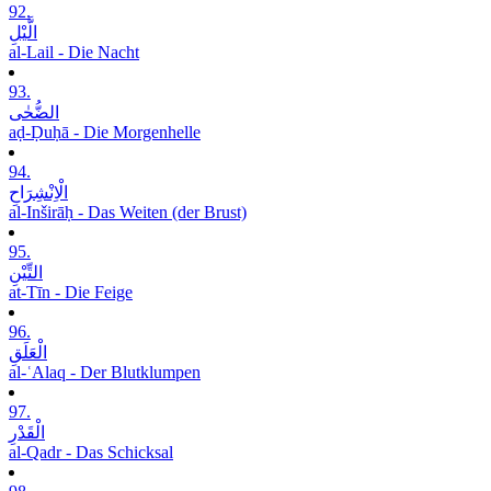
92.
الَّیْلِ
al-Lail - Die Nacht
93.
الضُّحٰی
aḍ-Ḍuḥā - Die Morgenhelle
94.
الْاِنْشِرَاحِ
al-Inširāḥ - Das Weiten (der Brust)
95.
التِّیْنِ
at-Tīn - Die Feige
96.
الْعَلَقِ
al-ʿAlaq - Der Blutklumpen
97.
الْقَدْرِ
al-Qadr - Das Schicksal