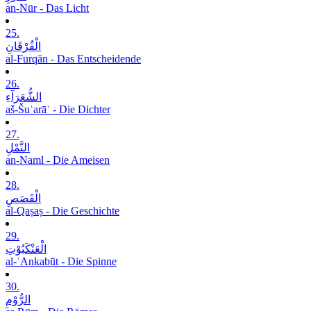
an-Nūr - Das Licht
25.
الْفُرْقَانِ
al-Furqān - Das Entscheidende
26.
الشُّعَرَآءِ
aš-Šuʿarāʾ - Die Dichter
27.
النَّمْلِ
an-Naml - Die Ameisen
28.
الْقَصَصِ
al-Qaṣaṣ - Die Geschichte
29.
الْعَنْکَبُوْتِ
al-ʿAnkabūt - Die Spinne
30.
الرُّوْمِ