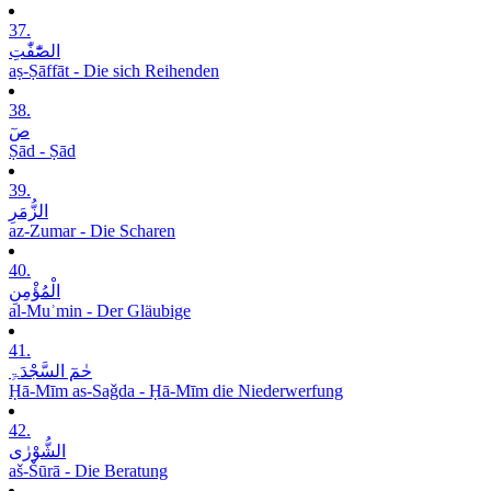
37.
الصّٰٓفّٰتِ
aṣ-Ṣāffāt - Die sich Reihenden
38.
صٓ
Ṣād - Ṣād
39.
الزُّمَرِ
az-Zumar - Die Scharen
40.
الْمُؤْمِنِ
al-Muʾmin - Der Gläubige
41.
حٰمٓ السَّجْدَۃِ
Ḥā-Mīm as-Saǧda - Ḥā-Mīm die Niederwerfung
42.
الشُّوْرٰی
aš-Šūrā - Die Beratung