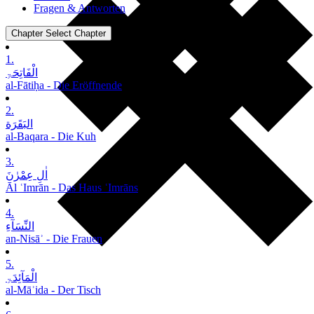
Fragen & Antworten
Chapter
Select Chapter
1.
الْفَاتِحَۃِ
al-Fātiḥa - Die Eröffnende
2.
البَقَرَة
al-Baqara - Die Kuh
3.
اٰلِ عِمْرٰنَ
Āl ʿImrān - Das Haus ʿImrāns
4.
النِّسَآءِ
an-Nisāʾ - Die Frauen
5.
الْمَآئِدَۃِ
al-Māʾida - Der Tisch