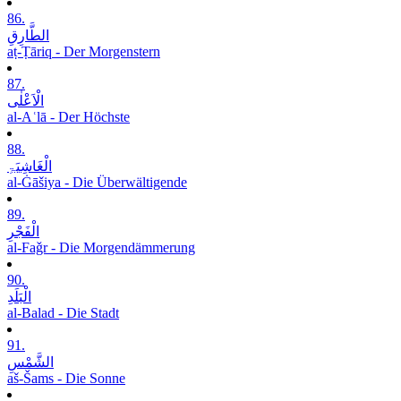
86.
الطَّارِقِ
aṭ-Ṭāriq - Der Morgenstern
87.
الْاَعْلٰی
al-Aʿlā - Der Höchste
88.
الْغَاشِیَۃِ
al-Ġāšiya - Die Überwältigende
89.
الْفَجْرِ
al-Faǧr - Die Morgendämmerung
90.
الْبَلَدِ
al-Balad - Die Stadt
91.
الشَّمْسِ
aš-Šams - Die Sonne