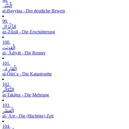
98.
الْبَیِّنَۃِ
al-Bayyina - Der deutliche Beweis
99.
الزِّلْزَالِ
az-Zilzāl - Die Erschütterung
100.
الْعٰدِیٰتِ
al-ʿĀdiyāt - Die Renner
101.
الْقَارِعَۃِ
al-Qāriʿa - Die Katastrophe
102.
التَّکاَثُرِ
at-Takāṯur - Die Mehrung
103.
الْعَصْرِ
al-ʿAṣr - Die (flüchtige) Zeit
104.