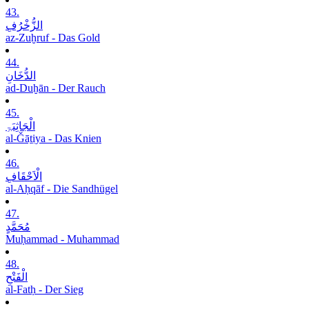
43.
الزُّخْرُفِ
az-Zuḫruf - Das Gold
44.
الدُّخَانِ
ad-Duḫān - Der Rauch
45.
الْجَاثِیَۃِ
al-Ǧāṯiya - Das Knien
46.
الْاَحْقَافِ
al-Aḥqāf - Die Sandhügel
47.
مُحَمَّدٍ
Muḥammad - Muhammad
48.
الْفَتْحِ
al-Fatḥ - Der Sieg