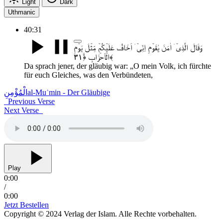
Light
Dark
Uthmanic
40:31
وَقَالَ الَّذِیۡۤ اٰمَنَ یٰقَوۡمِ اِنِّیۡۤ اَخَافُ عَلَیۡکُمۡ مِّثۡلَ یَوۡمِ
الۡاَحۡزَابِ ﴿ۙ۳۱﴾
Da sprach jener, der gläubig war: „O mein Volk, ich fürchte
für euch Gleiches, was den Verbündeten,
الْمُؤْمِنِ
al-Muʾmin - Der Gläubige
Previous Verse
Next Verse
Play
0:00
/
0:00
Jetzt Bestellen
Copyright © 2024 Verlag der Islam. Alle Rechte vorbehalten.