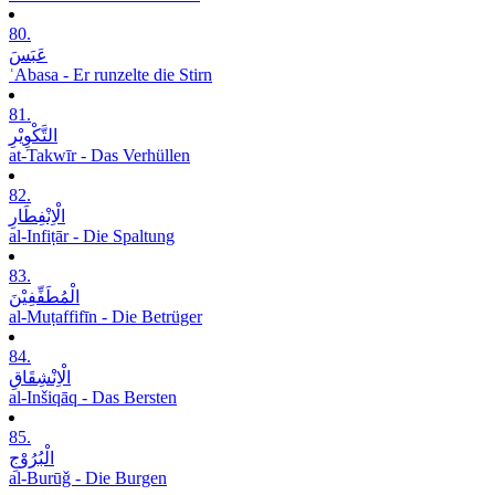
80.
عَبَسَ
ʿAbasa - Er runzelte die Stirn
81.
التَّکْوِیْرِ
at-Takwīr - Das Verhüllen
82.
الْاِنْفِطَارِ
al-Infiṭār - Die Spaltung
83.
الْمُطَفِّفِیْنَ
al-Muṭaffifīn - Die Betrüger
84.
الْاِنْشِقَاقِ
al-Inšiqāq - Das Bersten
85.
الْبُرُوْجِ
al-Burūǧ - Die Burgen