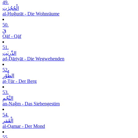
49.
الْحُجُرٰتِ
al-Ḥuǧurāt - Die Wohnräume
50.
قٓ
Qāf - Qāf
51.
الذّٰرِیٰتِ
aḏ-Ḏāriyāt - Die Wegwehenden
52.
الطُّوْرِ
aṭ-Ṭūr - Der Berg
53.
النَّجْمِ
an-Naǧm - Das Siebengestirn
54.
الْقَمَرِ
al-Qamar - Der Mond
55.