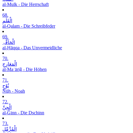
al-Mulk - Die Herrschaft
68.
الْقَلَمِ
al-Qalam - Die Schreibfeder
69.
الْحَآقَّۃِ
al-Ḥāqqa - Das Unvermeidliche
70.
الْمَعَارِجِ
al-Maʿāriǧ - Die Höhen
71.
نُوْحٍ
Nūḥ - Noah
72.
الْجِنِّ
al-Ǧinn - Die Dschinn
73.
الْمُزَّمِّلِ