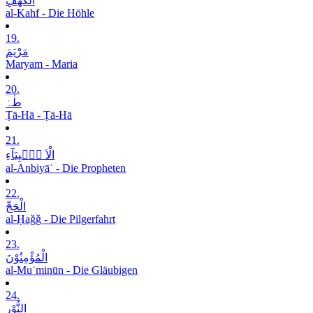
الْکَھْفِ
al-Kahf - Die Höhle
19.
مَرْیَمَ
Maryam - Maria
20.
طٰہٰ
Ṭā-Hā - Ṭā-Hā
21.
الْاَ نۡۢبِیَآءِ
al-Anbiyāʾ - Die Propheten
22.
الْحَجِّ
al-Ḥaǧǧ - Die Pilgerfahrt
23.
الْمُؤْمِنُوْنَ
al-Muʾminūn - Die Gläubigen
24.
النُّوْرِ