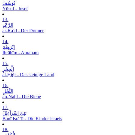
یُوْسُفَ
Yūsuf - Josef
13.
الرَّعْدِ
ar-Raʿd - Der Donner
14.
اِبْرٰھِیْمَ
Ibrāhīm - Abraham
15.
الْحِجْرِ
al-Ḥiǧr - Das steinige Land
16.
النَّحْلِ
an-Naḥl - Die Biene
17.
بَنِیْٓ اِسْرَآءِیْلَ
Banī Isrāʾīl - Die Kinder Israels
18.