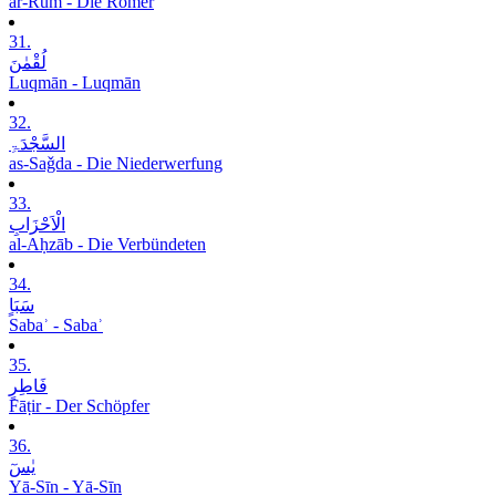
ar-Rūm - Die Römer
31.
لُقْمٰنَ
Luqmān - Luqmān
32.
السَّجْدَۃِ
as-Saǧda - Die Niederwerfung
33.
الْاَحْزَابِ
al-Aḥzāb - Die Verbündeten
34.
سَبَاٍ
Sabaʾ - Sabaʾ
35.
فَاطِرٍ
Fāṭir - Der Schöpfer
36.
یٰسٓ
Yā-Sīn - Yā-Sīn