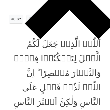
40:62
اَللّٰہُ الَّذِیۡ جَعَلَ لَکُمُ
الَّیۡلَ لِتَسۡکُنُوۡا فِیۡہِ
وَالنَّہَارَ مُبۡصِرًا ؕ اِنَّ
اللّٰہَ لَذُوۡ فَضۡلٍ عَلَی
النَّاسِ وَلٰکِنَّ اَکۡثَرَ النَّاسِ