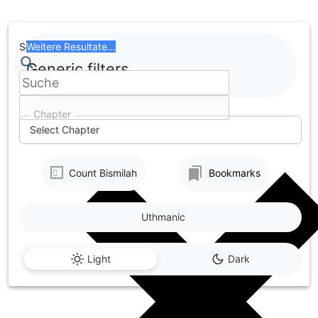
Skip
to
content
Search
Weitere Resultate...
Generic filters
Chapter
Select Chapter
Count Bismilah
Bookmarks
Uthmanic
Light
Dark