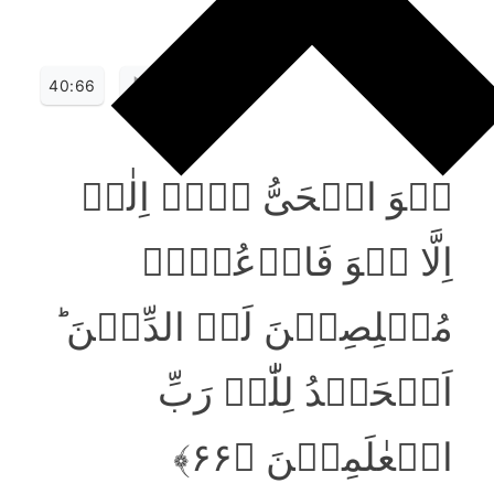
40:66
ہُوَ الۡحَیُّ لَاۤ اِلٰہَ
اِلَّا ہُوَ فَادۡعُوۡہُ
مُخۡلِصِیۡنَ لَہُ الدِّیۡنَ ؕ
اَلۡحَمۡدُ لِلّٰہِ رَبِّ
الۡعٰلَمِیۡنَ ﴿۶۶﴾