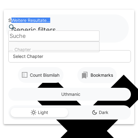
Skip
to
content
Search
Weitere Resultate...
Generic filters
Chapter
Select Chapter
Count Bismilah
Bookmarks
Uthmanic
Light
Dark