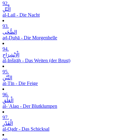
92.
الَّیْلِ
al-Lail - Die Nacht
93.
الضُّحٰی
aḍ-Ḍuḥā - Die Morgenhelle
94.
الْاِنْشِرَاحِ
al-Inširāḥ - Das Weiten (der Brust)
95.
التِّیْنِ
at-Tīn - Die Feige
96.
الْعَلَقِ
al-ʿAlaq - Der Blutklumpen
97.
الْقَدْرِ
al-Qadr - Das Schicksal