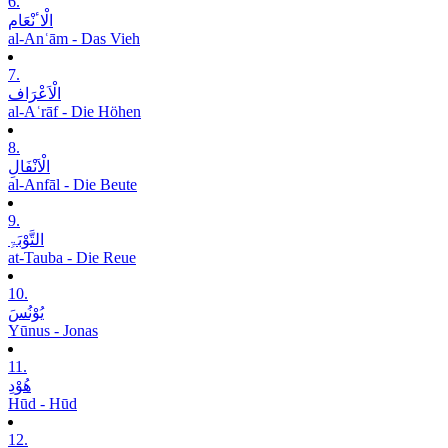
6.
الْاٴنْعَام
al-Anʿām - Das Vieh
7.
الْاَعْرَاف
al-Aʿrāf - Die Höhen
8.
الْاَنْفَالِ
al-Anfāl - Die Beute
9.
التَّوْبَۃِ
at-Tauba - Die Reue
10.
یُوْنُسَ
Yūnus - Jonas
11.
ھُوْدِ
Hūd - Hūd
12.