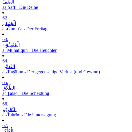
الصَّفِّ
aṣ-Ṣaff - Die Reihe
62.
الْجُمُعَۃِ
al-Ǧumuʿa - Der Freitag
63.
الْمُنٰفِقُوْنَ
al-Munāfiqūn - Die Heuchler
64.
التَّغَابُنِ
at-Taġābun - Der gegenseitige Verlust (und Gewinn)
65.
الطَّلَاقِ
aṭ-Ṭalāq - Die Scheidung
66.
التَّحْرِیْمِ
at-Taḥrīm - Die Untersagung
67.
الْمُلْکِ