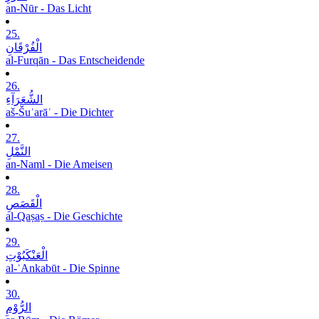
an-Nūr - Das Licht
25.
الْفُرْقَانِ
al-Furqān - Das Entscheidende
26.
الشُّعَرَآءِ
aš-Šuʿarāʾ - Die Dichter
27.
النَّمْلِ
an-Naml - Die Ameisen
28.
الْقَصَصِ
al-Qaṣaṣ - Die Geschichte
29.
الْعَنْکَبُوْتِ
al-ʿAnkabūt - Die Spinne
30.
الرُّوْمِ