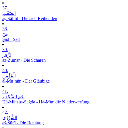
37.
الصّٰٓفّٰتِ
aṣ-Ṣāffāt - Die sich Reihenden
38.
صٓ
Ṣād - Ṣād
39.
الزُّمَرِ
az-Zumar - Die Scharen
40.
الْمُؤْمِنِ
al-Muʾmin - Der Gläubige
41.
حٰمٓ السَّجْدَۃِ
Ḥā-Mīm as-Saǧda - Ḥā-Mīm die Niederwerfung
42.
الشُّوْرٰی
aš-Šūrā - Die Beratung