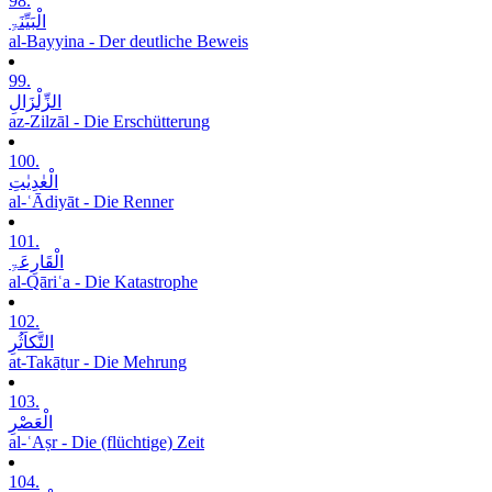
98.
الْبَیِّنَۃِ
al-Bayyina - Der deutliche Beweis
99.
الزِّلْزَالِ
az-Zilzāl - Die Erschütterung
100.
الْعٰدِیٰتِ
al-ʿĀdiyāt - Die Renner
101.
الْقَارِعَۃِ
al-Qāriʿa - Die Katastrophe
102.
التَّکاَثُرِ
at-Takāṯur - Die Mehrung
103.
الْعَصْرِ
al-ʿAṣr - Die (flüchtige) Zeit
104.