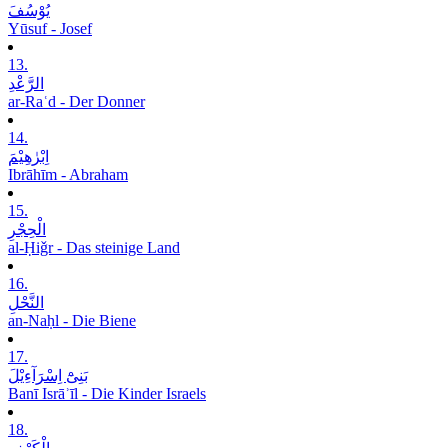
یُوْسُفَ
Yūsuf - Josef
13.
الرَّعْدِ
ar-Raʿd - Der Donner
14.
اِبْرٰھِیْمَ
Ibrāhīm - Abraham
15.
الْحِجْرِ
al-Ḥiǧr - Das steinige Land
16.
النَّحْلِ
an-Naḥl - Die Biene
17.
بَنِیْٓ اِسْرَآءِیْلَ
Banī Isrāʾīl - Die Kinder Israels
18.