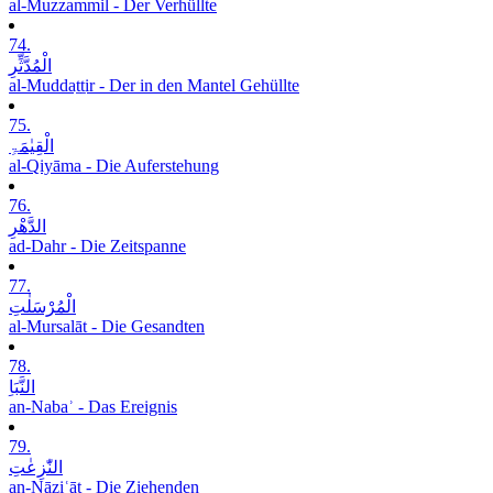
al-Muzzammil - Der Verhüllte
74.
الْمُدَّثِّرِ
al-Muddaṯṯir - Der in den Mantel Gehüllte
75.
الْقِیٰمَۃِ
al-Qiyāma - Die Auferstehung
76.
الدَّھْرِ
ad-Dahr - Die Zeitspanne
77.
الْمُرْسَلٰتِ
al-Mursalāt - Die Gesandten
78.
النَّبَاِ
an-Nabaʾ - Das Ereignis
79.
النّٰزِعٰتِ
an-Nāziʿāt - Die Ziehenden