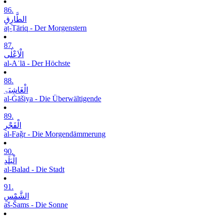
86.
الطَّارِقِ
aṭ-Ṭāriq - Der Morgenstern
87.
الْاَعْلٰی
al-Aʿlā - Der Höchste
88.
الْغَاشِیَۃِ
al-Ġāšiya - Die Überwältigende
89.
الْفَجْرِ
al-Faǧr - Die Morgendämmerung
90.
الْبَلَدِ
al-Balad - Die Stadt
91.
الشَّمْسِ
aš-Šams - Die Sonne