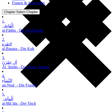
Fragen & Antworten
Chapter
Select Chapter
1.
الْفَاتِحَۃِ
al-Fātiḥa - Die Eröffnende
2.
البَقَرَة
al-Baqara - Die Kuh
3.
اٰلِ عِمْرٰنَ
Āl ʿImrān - Das Haus ʿImrāns
4.
النِّسَآءِ
an-Nisāʾ - Die Frauen
5.
الْمَآئِدَۃِ
al-Māʾida - Der Tisch