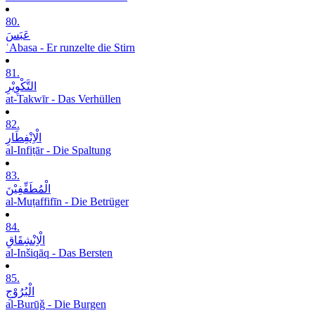
80.
عَبَسَ
ʿAbasa - Er runzelte die Stirn
81.
التَّکْوِیْرِ
at-Takwīr - Das Verhüllen
82.
الْاِنْفِطَارِ
al-Infiṭār - Die Spaltung
83.
الْمُطَفِّفِیْنَ
al-Muṭaffifīn - Die Betrüger
84.
الْاِنْشِقَاقِ
al-Inšiqāq - Das Bersten
85.
الْبُرُوْجِ
al-Burūǧ - Die Burgen