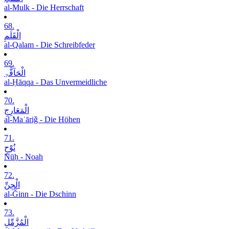
al-Mulk - Die Herrschaft
68.
الْقَلَمِ
al-Qalam - Die Schreibfeder
69.
الْحَآقَّۃِ
al-Ḥāqqa - Das Unvermeidliche
70.
الْمَعَارِجِ
al-Maʿāriǧ - Die Höhen
71.
نُوْحٍ
Nūḥ - Noah
72.
الْجِنِّ
al-Ǧinn - Die Dschinn
73.
الْمُزَّمِّلِ