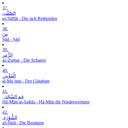
37.
الصّٰٓفّٰتِ
aṣ-Ṣāffāt - Die sich Reihenden
38.
صٓ
Ṣād - Ṣād
39.
الزُّمَرِ
az-Zumar - Die Scharen
40.
الْمُؤْمِنِ
al-Muʾmin - Der Gläubige
41.
حٰمٓ السَّجْدَۃِ
Ḥā-Mīm as-Saǧda - Ḥā-Mīm die Niederwerfung
42.
الشُّوْرٰی
aš-Šūrā - Die Beratung