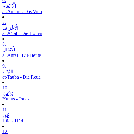
6.
الْاٴنْعَام
al-Anʿām - Das Vieh
7.
الْاَعْرَاف
al-Aʿrāf - Die Höhen
8.
الْاَنْفَالِ
al-Anfāl - Die Beute
9.
التَّوْبَۃِ
at-Tauba - Die Reue
10.
یُوْنُسَ
Yūnus - Jonas
11.
ھُوْدِ
Hūd - Hūd
12.