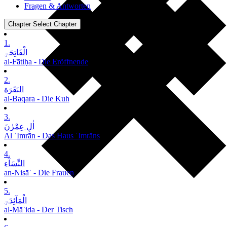
Fragen & Antworten
Chapter
Select Chapter
1.
الْفَاتِحَۃِ
al-Fātiḥa - Die Eröffnende
2.
البَقَرَة
al-Baqara - Die Kuh
3.
اٰلِ عِمْرٰنَ
Āl ʿImrān - Das Haus ʿImrāns
4.
النِّسَآءِ
an-Nisāʾ - Die Frauen
5.
الْمَآئِدَۃِ
al-Māʾida - Der Tisch