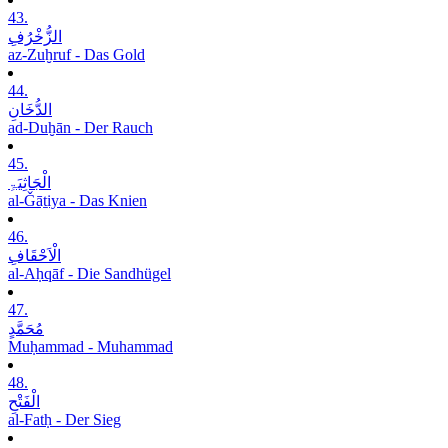
43.
الزُّخْرُفِ
az-Zuḫruf - Das Gold
44.
الدُّخَانِ
ad-Duḫān - Der Rauch
45.
الْجَاثِیَۃِ
al-Ǧāṯiya - Das Knien
46.
الْاَحْقَافِ
al-Aḥqāf - Die Sandhügel
47.
مُحَمَّدٍ
Muḥammad - Muhammad
48.
الْفَتْحِ
al-Fatḥ - Der Sieg