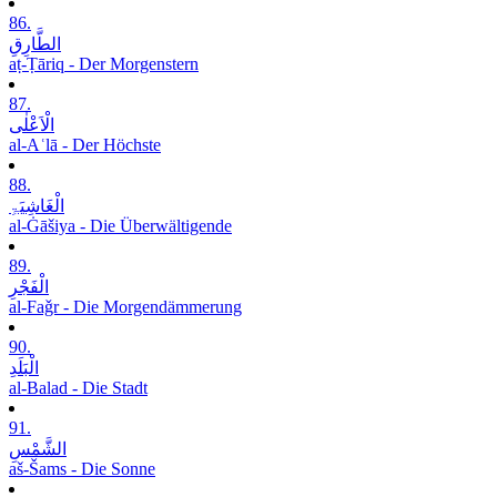
86.
الطَّارِقِ
aṭ-Ṭāriq - Der Morgenstern
87.
الْاَعْلٰی
al-Aʿlā - Der Höchste
88.
الْغَاشِیَۃِ
al-Ġāšiya - Die Überwältigende
89.
الْفَجْرِ
al-Faǧr - Die Morgendämmerung
90.
الْبَلَدِ
al-Balad - Die Stadt
91.
الشَّمْسِ
aš-Šams - Die Sonne