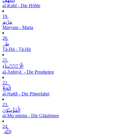
الْکَھْفِ
al-Kahf - Die Höhle
19.
مَرْیَمَ
Maryam - Maria
20.
طٰہٰ
Ṭā-Hā - Ṭā-Hā
21.
الْاَ نۡۢبِیَآءِ
al-Anbiyāʾ - Die Propheten
22.
الْحَجِّ
al-Ḥaǧǧ - Die Pilgerfahrt
23.
الْمُؤْمِنُوْنَ
al-Muʾminūn - Die Gläubigen
24.
النُّوْرِ