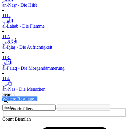
an-Naṣr - Die Hilfe
111.
اللَّھَبِ
al-Lahab - Die Flamme
112.
الْاِخْلاَصِ
al-Iḫlāṣ - Die Aufrichtigkeit
113.
الْفَلَقِ
al-Falaq - Die Morgendämmerung
114.
النَّاسِ
an-Nās - Die Menschen
Search
Weitere Resultate...
Generic filters
Count Bismilah