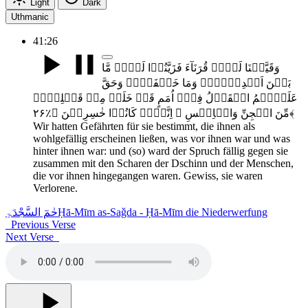
Light
Dark
Uthmanic
41:26
وَقَیَّضۡنَا لَہُمۡ قُرَنَآءَ فَزَیَّنُوۡا لَہُمۡ مَّا
بَیۡنَ اَیۡدِیۡہِمۡ وَمَا خَلۡفَہُمۡ وَحَقَّ
عَلَیۡہِمُ الۡقَوۡلُ فِیۡۤ اُمَمٍ قَدۡ خَلَتۡ مِنۡ قَبۡلِہِمۡ
مِّنَ الۡجِنِّ وَالۡاِنۡسِ ۚ اِنَّہُمۡ کَانُوۡا خٰسِرِیۡنَ ﴿٪۲۶﴾
Wir hatten Gefährten für sie bestimmt, die ihnen als
wohlgefällig erscheinen ließen, was vor ihnen war und was
hinter ihnen war: und (so) ward der Spruch fällig gegen sie
zusammen mit den Scharen der Dschinn und der Menschen,
die vor ihnen hingegangen waren. Gewiss, sie waren
Verlorene.
حٰمٓ السَّجْدَۃِ
Ḥā-Mīm as-Saǧda - Ḥā-Mīm die Niederwerfung
Previous Verse
Next Verse