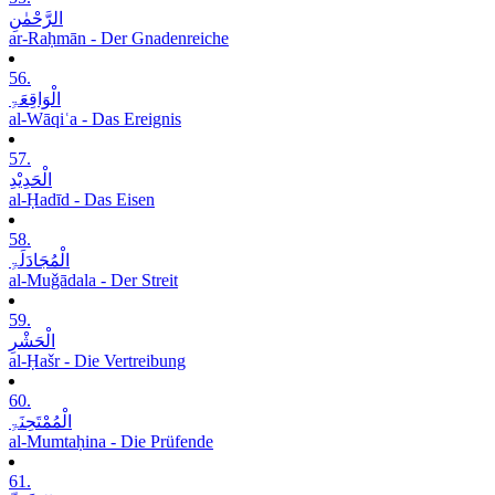
الرَّحْمٰنِ
ar-Raḥmān - Der Gnadenreiche
56.
الْوَاقِعَۃِ
al-Wāqiʿa - Das Ereignis
57.
الْحَدِیْدِ
al-Ḥadīd - Das Eisen
58.
الْمُجَادَلَۃِ
al-Muǧādala - Der Streit
59.
الْحَشْرِ
al-Ḥašr - Die Vertreibung
60.
الْمُمْتَحِنَۃِ
al-Mumtaḥina - Die Prüfende
61.