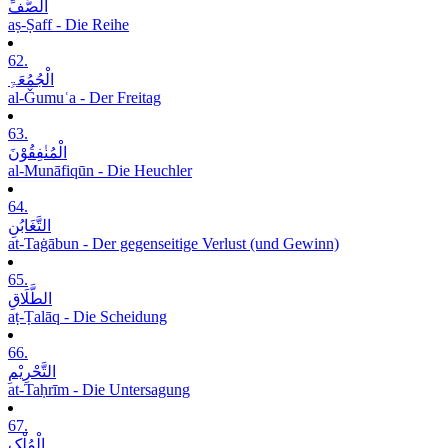
الصَّفِّ
aṣ-Ṣaff - Die Reihe
62.
الْجُمُعَۃِ
al-Ǧumuʿa - Der Freitag
63.
الْمُنٰفِقُوْنَ
al-Munāfiqūn - Die Heuchler
64.
التَّغَابُنِ
at-Taġābun - Der gegenseitige Verlust (und Gewinn)
65.
الطَّلَاقِ
aṭ-Ṭalāq - Die Scheidung
66.
التَّحْرِیْمِ
at-Taḥrīm - Die Untersagung
67.
الْمُلْکِ