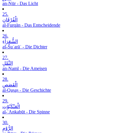
an-Nūr - Das Licht
25.
الْفُرْقَانِ
al-Furqān - Das Entscheidende
26.
الشُّعَرَآءِ
aš-Šuʿarāʾ - Die Dichter
27.
النَّمْلِ
an-Naml - Die Ameisen
28.
الْقَصَصِ
al-Qaṣaṣ - Die Geschichte
29.
الْعَنْکَبُوْتِ
al-ʿAnkabūt - Die Spinne
30.
الرُّوْمِ