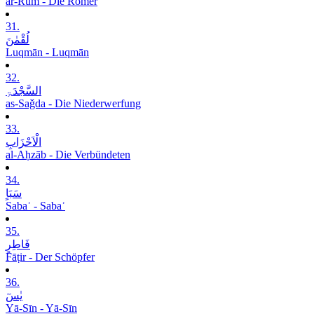
ar-Rūm - Die Römer
31.
لُقْمٰنَ
Luqmān - Luqmān
32.
السَّجْدَۃِ
as-Saǧda - Die Niederwerfung
33.
الْاَحْزَابِ
al-Aḥzāb - Die Verbündeten
34.
سَبَاٍ
Sabaʾ - Sabaʾ
35.
فَاطِرٍ
Fāṭir - Der Schöpfer
36.
یٰسٓ
Yā-Sīn - Yā-Sīn