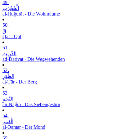
49.
الْحُجُرٰتِ
al-Ḥuǧurāt - Die Wohnräume
50.
قٓ
Qāf - Qāf
51.
الذّٰرِیٰتِ
aḏ-Ḏāriyāt - Die Wegwehenden
52.
الطُّوْرِ
aṭ-Ṭūr - Der Berg
53.
النَّجْمِ
an-Naǧm - Das Siebengestirn
54.
الْقَمَرِ
al-Qamar - Der Mond
55.