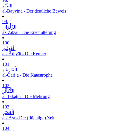
98.
الْبَیِّنَۃِ
al-Bayyina - Der deutliche Beweis
99.
الزِّلْزَالِ
az-Zilzāl - Die Erschütterung
100.
الْعٰدِیٰتِ
al-ʿĀdiyāt - Die Renner
101.
الْقَارِعَۃِ
al-Qāriʿa - Die Katastrophe
102.
التَّکاَثُرِ
at-Takāṯur - Die Mehrung
103.
الْعَصْرِ
al-ʿAṣr - Die (flüchtige) Zeit
104.