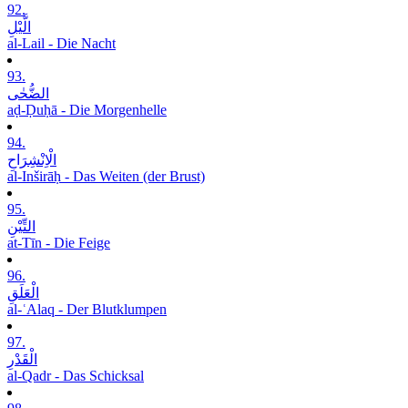
92.
الَّیْلِ
al-Lail - Die Nacht
93.
الضُّحٰی
aḍ-Ḍuḥā - Die Morgenhelle
94.
الْاِنْشِرَاحِ
al-Inširāḥ - Das Weiten (der Brust)
95.
التِّیْنِ
at-Tīn - Die Feige
96.
الْعَلَقِ
al-ʿAlaq - Der Blutklumpen
97.
الْقَدْرِ
al-Qadr - Das Schicksal