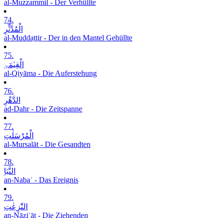
al-Muzzammil - Der Verhüllte
74.
الْمُدَّثِّرِ
al-Muddaṯṯir - Der in den Mantel Gehüllte
75.
الْقِیٰمَۃِ
al-Qiyāma - Die Auferstehung
76.
الدَّھْرِ
ad-Dahr - Die Zeitspanne
77.
الْمُرْسَلٰتِ
al-Mursalāt - Die Gesandten
78.
النَّبَاِ
an-Nabaʾ - Das Ereignis
79.
النّٰزِعٰتِ
an-Nāziʿāt - Die Ziehenden