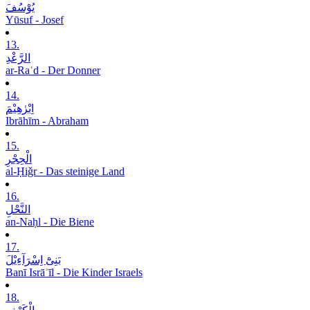
یُوْسُفَ
Yūsuf - Josef
13.
الرَّعْدِ
ar-Raʿd - Der Donner
14.
اِبْرٰھِیْمَ
Ibrāhīm - Abraham
15.
الْحِجْرِ
al-Ḥiǧr - Das steinige Land
16.
النَّحْلِ
an-Naḥl - Die Biene
17.
بَنِیْٓ اِسْرَآءِیْلَ
Banī Isrāʾīl - Die Kinder Israels
18.