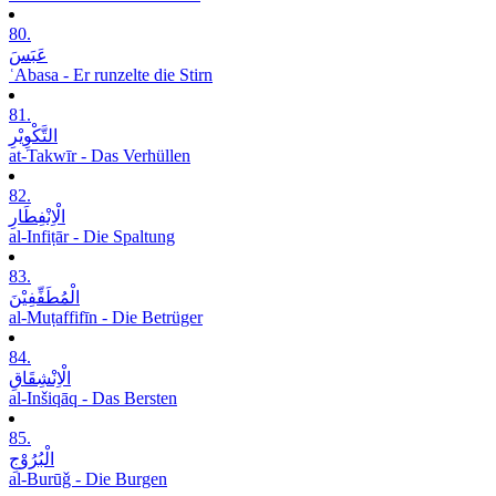
80.
عَبَسَ
ʿAbasa - Er runzelte die Stirn
81.
التَّکْوِیْرِ
at-Takwīr - Das Verhüllen
82.
الْاِنْفِطَارِ
al-Infiṭār - Die Spaltung
83.
الْمُطَفِّفِیْنَ
al-Muṭaffifīn - Die Betrüger
84.
الْاِنْشِقَاقِ
al-Inšiqāq - Das Bersten
85.
الْبُرُوْجِ
al-Burūǧ - Die Burgen