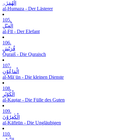
الْھُمَزَۃِ
al-Humaza - Der Lästerer
105.
الْفِیْلِ
al-Fīl - Der Elefant
106.
قُرَیْشٍ
Quraiš - Die Quraisch
107.
الْمَاعُوْنِ
al-Māʿūn - Die kleinen Dienste
108.
الْکَوْثَرِ
al-Kauṯar - Die Fülle des Guten
109.
الْکٰفِرُوْنَ
al-Kāfirūn - Die Ungläubigen
110.
النَّصْرِ