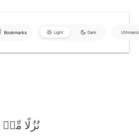
Bookmarks
Light
Dark
Uthmani
نُزُلًا مِّن﴾