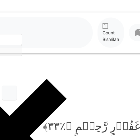
Count
Bismilah
ۡ غَفُوۡرٍ رَّحِیۡمٍ ﴿٪۳۳