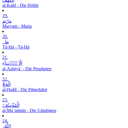
الْکَھْفِ
al-Kahf - Die Höhle
19.
مَرْیَمَ
Maryam - Maria
20.
طٰہٰ
Ṭā-Hā - Ṭā-Hā
21.
الْاَ نۡۢبِیَآءِ
al-Anbiyāʾ - Die Propheten
22.
الْحَجِّ
al-Ḥaǧǧ - Die Pilgerfahrt
23.
الْمُؤْمِنُوْنَ
al-Muʾminūn - Die Gläubigen
24.
النُّوْرِ