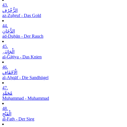
43.
الزُّخْرُفِ
az-Zuḫruf - Das Gold
44.
الدُّخَانِ
ad-Duḫān - Der Rauch
45.
الْجَاثِیَۃِ
al-Ǧāṯiya - Das Knien
46.
الْاَحْقَافِ
al-Aḥqāf - Die Sandhügel
47.
مُحَمَّدٍ
Muḥammad - Muhammad
48.
الْفَتْحِ
al-Fatḥ - Der Sieg