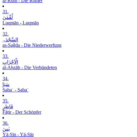
ar-Rūm - Die Römer
31.
لُقْمٰنَ
Luqmān - Luqmān
32.
السَّجْدَۃِ
as-Saǧda - Die Niederwerfung
33.
الْاَحْزَابِ
al-Aḥzāb - Die Verbündeten
34.
سَبَاٍ
Sabaʾ - Sabaʾ
35.
فَاطِرٍ
Fāṭir - Der Schöpfer
36.
یٰسٓ
Yā-Sīn - Yā-Sīn