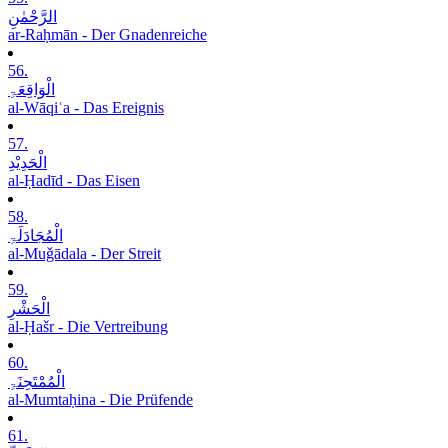
الرَّحْمٰنِ
ar-Raḥmān - Der Gnadenreiche
56.
الْوَاقِعَۃِ
al-Wāqiʿa - Das Ereignis
57.
الْحَدِیْدِ
al-Ḥadīd - Das Eisen
58.
الْمُجَادَلَۃِ
al-Muǧādala - Der Streit
59.
الْحَشْرِ
al-Ḥašr - Die Vertreibung
60.
الْمُمْتَحِنَۃِ
al-Mumtaḥina - Die Prüfende
61.