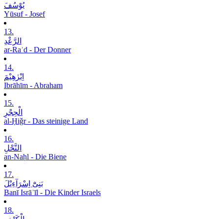
یُوْسُفَ
Yūsuf - Josef
13.
الرَّعْدِ
ar-Raʿd - Der Donner
14.
اِبْرٰھِیْمَ
Ibrāhīm - Abraham
15.
الْحِجْرِ
al-Ḥiǧr - Das steinige Land
16.
النَّحْلِ
an-Naḥl - Die Biene
17.
بَنِیْٓ اِسْرَآءِیْلَ
Banī Isrāʾīl - Die Kinder Israels
18.