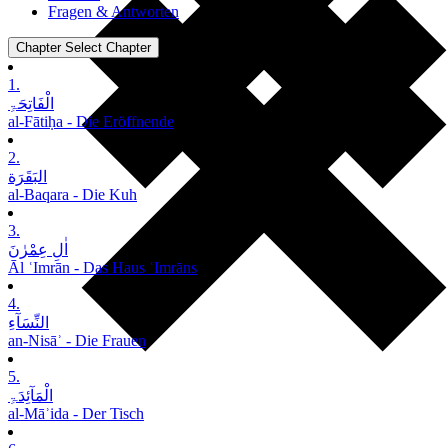
Fragen & Antworten
Chapter
Select Chapter
1.
الْفَاتِحَۃِ
al-Fātiḥa - Die Eröffnende
2.
البَقَرَة
al-Baqara - Die Kuh
3.
اٰلِ عِمْرٰنَ
Āl ʿImrān - Das Haus ʿImrāns
4.
النِّسَآءِ
an-Nisāʾ - Die Frauen
5.
الْمَآئِدَۃِ
al-Māʾida - Der Tisch