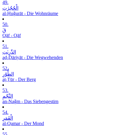
49.
الْحُجُرٰتِ
al-Ḥuǧurāt - Die Wohnräume
50.
قٓ
Qāf - Qāf
51.
الذّٰرِیٰتِ
aḏ-Ḏāriyāt - Die Wegwehenden
52.
الطُّوْرِ
aṭ-Ṭūr - Der Berg
53.
النَّجْمِ
an-Naǧm - Das Siebengestirn
54.
الْقَمَرِ
al-Qamar - Der Mond
55.