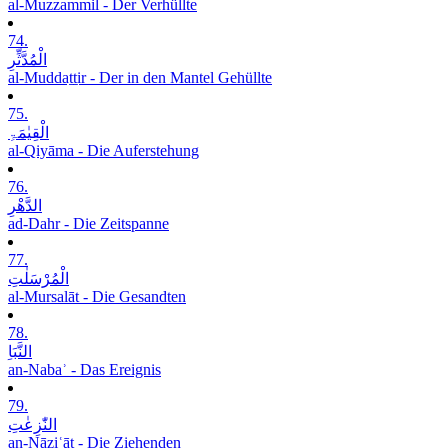
al-Muzzammil - Der Verhüllte
74.
الْمُدَّثِّرِ
al-Muddaṯṯir - Der in den Mantel Gehüllte
75.
الْقِیٰمَۃِ
al-Qiyāma - Die Auferstehung
76.
الدَّھْرِ
ad-Dahr - Die Zeitspanne
77.
الْمُرْسَلٰتِ
al-Mursalāt - Die Gesandten
78.
النَّبَاِ
an-Nabaʾ - Das Ereignis
79.
النّٰزِعٰتِ
an-Nāziʿāt - Die Ziehenden