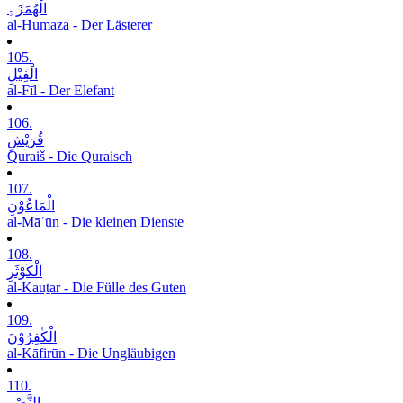
الْھُمَزَۃِ
al-Humaza - Der Lästerer
105.
الْفِیْلِ
al-Fīl - Der Elefant
106.
قُرَیْشٍ
Quraiš - Die Quraisch
107.
الْمَاعُوْنِ
al-Māʿūn - Die kleinen Dienste
108.
الْکَوْثَرِ
al-Kauṯar - Die Fülle des Guten
109.
الْکٰفِرُوْنَ
al-Kāfirūn - Die Ungläubigen
110.
النَّصْرِ