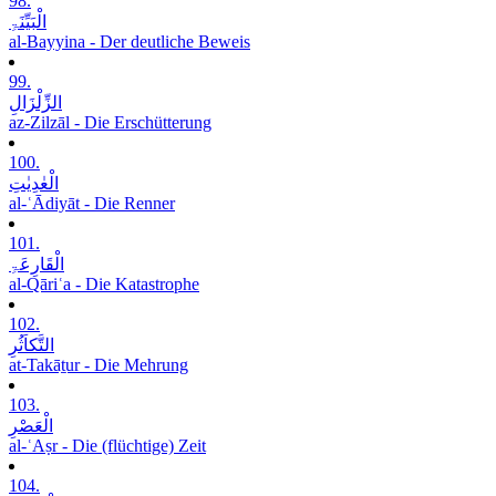
98.
الْبَیِّنَۃِ
al-Bayyina - Der deutliche Beweis
99.
الزِّلْزَالِ
az-Zilzāl - Die Erschütterung
100.
الْعٰدِیٰتِ
al-ʿĀdiyāt - Die Renner
101.
الْقَارِعَۃِ
al-Qāriʿa - Die Katastrophe
102.
التَّکاَثُرِ
at-Takāṯur - Die Mehrung
103.
الْعَصْرِ
al-ʿAṣr - Die (flüchtige) Zeit
104.