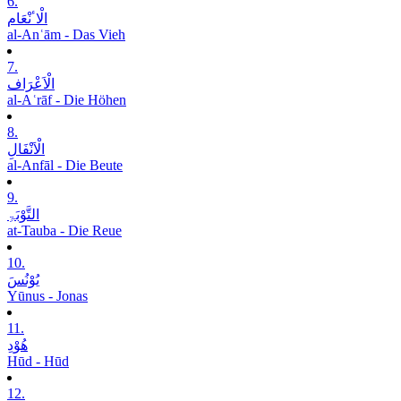
6.
الْاٴنْعَام
al-Anʿām - Das Vieh
7.
الْاَعْرَاف
al-Aʿrāf - Die Höhen
8.
الْاَنْفَالِ
al-Anfāl - Die Beute
9.
التَّوْبَۃِ
at-Tauba - Die Reue
10.
یُوْنُسَ
Yūnus - Jonas
11.
ھُوْدِ
Hūd - Hūd
12.