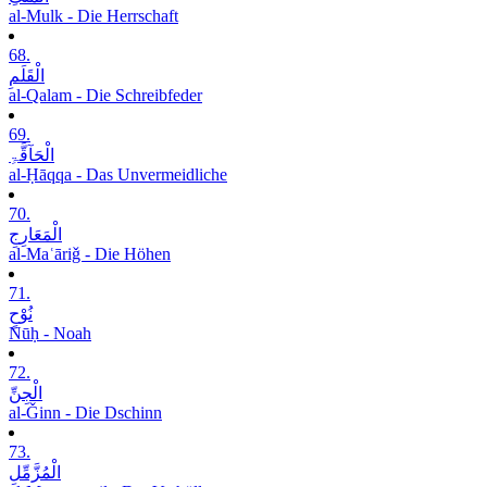
al-Mulk - Die Herrschaft
68.
الْقَلَمِ
al-Qalam - Die Schreibfeder
69.
الْحَآقَّۃِ
al-Ḥāqqa - Das Unvermeidliche
70.
الْمَعَارِجِ
al-Maʿāriǧ - Die Höhen
71.
نُوْحٍ
Nūḥ - Noah
72.
الْجِنِّ
al-Ǧinn - Die Dschinn
73.
الْمُزَّمِّلِ