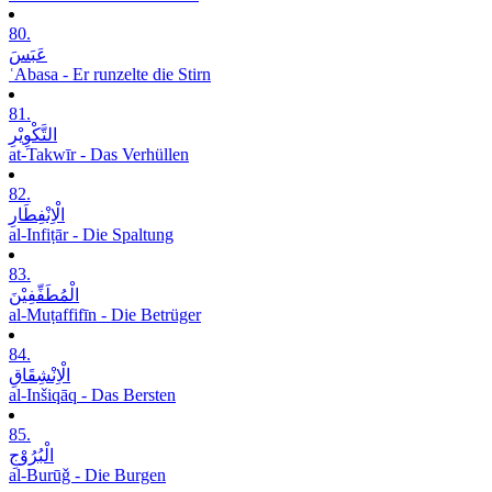
80.
عَبَسَ
ʿAbasa - Er runzelte die Stirn
81.
التَّکْوِیْرِ
at-Takwīr - Das Verhüllen
82.
الْاِنْفِطَارِ
al-Infiṭār - Die Spaltung
83.
الْمُطَفِّفِیْنَ
al-Muṭaffifīn - Die Betrüger
84.
الْاِنْشِقَاقِ
al-Inšiqāq - Das Bersten
85.
الْبُرُوْجِ
al-Burūǧ - Die Burgen