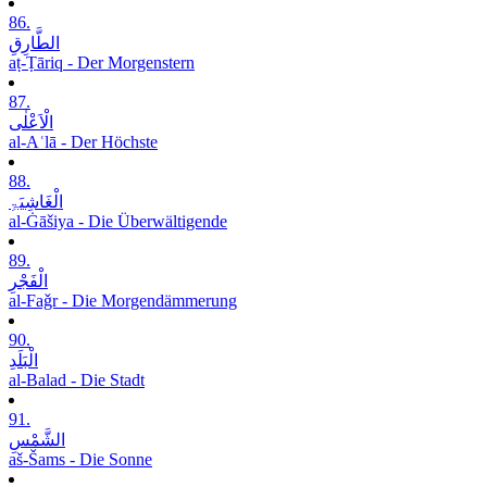
86.
الطَّارِقِ
aṭ-Ṭāriq - Der Morgenstern
87.
الْاَعْلٰی
al-Aʿlā - Der Höchste
88.
الْغَاشِیَۃِ
al-Ġāšiya - Die Überwältigende
89.
الْفَجْرِ
al-Faǧr - Die Morgendämmerung
90.
الْبَلَدِ
al-Balad - Die Stadt
91.
الشَّمْسِ
aš-Šams - Die Sonne