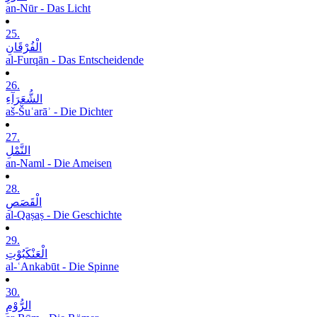
an-Nūr - Das Licht
25.
الْفُرْقَانِ
al-Furqān - Das Entscheidende
26.
الشُّعَرَآءِ
aš-Šuʿarāʾ - Die Dichter
27.
النَّمْلِ
an-Naml - Die Ameisen
28.
الْقَصَصِ
al-Qaṣaṣ - Die Geschichte
29.
الْعَنْکَبُوْتِ
al-ʿAnkabūt - Die Spinne
30.
الرُّوْمِ