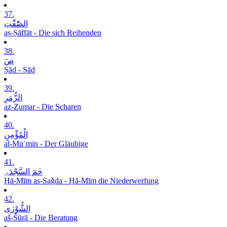
37.
الصّٰٓفّٰتِ
aṣ-Ṣāffāt - Die sich Reihenden
38.
صٓ
Ṣād - Ṣād
39.
الزُّمَرِ
az-Zumar - Die Scharen
40.
الْمُؤْمِنِ
al-Muʾmin - Der Gläubige
41.
حٰمٓ السَّجْدَۃِ
Ḥā-Mīm as-Saǧda - Ḥā-Mīm die Niederwerfung
42.
الشُّوْرٰی
aš-Šūrā - Die Beratung