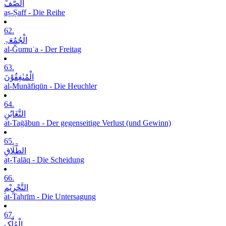
الصَّفِّ
aṣ-Ṣaff - Die Reihe
62.
الْجُمُعَۃِ
al-Ǧumuʿa - Der Freitag
63.
الْمُنٰفِقُوْنَ
al-Munāfiqūn - Die Heuchler
64.
التَّغَابُنِ
at-Taġābun - Der gegenseitige Verlust (und Gewinn)
65.
الطَّلَاقِ
aṭ-Ṭalāq - Die Scheidung
66.
التَّحْرِیْمِ
at-Taḥrīm - Die Untersagung
67.
الْمُلْکِ