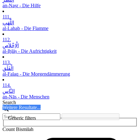
an-Naṣr - Die Hilfe
111.
اللَّھَبِ
al-Lahab - Die Flamme
112.
الْاِخْلاَصِ
al-Iḫlāṣ - Die Aufrichtigkeit
113.
الْفَلَقِ
al-Falaq - Die Morgendämmerung
114.
النَّاسِ
an-Nās - Die Menschen
Search
Weitere Resultate...
Generic filters
Count Bismilah