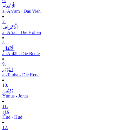
6.
الْاٴنْعَام
al-Anʿām - Das Vieh
7.
الْاَعْرَاف
al-Aʿrāf - Die Höhen
8.
الْاَنْفَالِ
al-Anfāl - Die Beute
9.
التَّوْبَۃِ
at-Tauba - Die Reue
10.
یُوْنُسَ
Yūnus - Jonas
11.
ھُوْدِ
Hūd - Hūd
12.