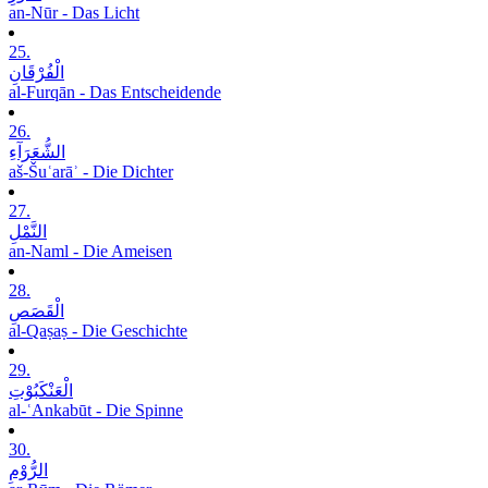
an-Nūr - Das Licht
25.
الْفُرْقَانِ
al-Furqān - Das Entscheidende
26.
الشُّعَرَآءِ
aš-Šuʿarāʾ - Die Dichter
27.
النَّمْلِ
an-Naml - Die Ameisen
28.
الْقَصَصِ
al-Qaṣaṣ - Die Geschichte
29.
الْعَنْکَبُوْتِ
al-ʿAnkabūt - Die Spinne
30.
الرُّوْمِ