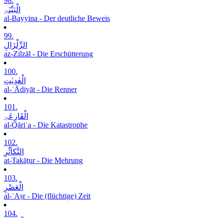
98.
الْبَیِّنَۃِ
al-Bayyina - Der deutliche Beweis
99.
الزِّلْزَالِ
az-Zilzāl - Die Erschütterung
100.
الْعٰدِیٰتِ
al-ʿĀdiyāt - Die Renner
101.
الْقَارِعَۃِ
al-Qāriʿa - Die Katastrophe
102.
التَّکاَثُرِ
at-Takāṯur - Die Mehrung
103.
الْعَصْرِ
al-ʿAṣr - Die (flüchtige) Zeit
104.