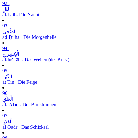
92.
الَّیْلِ
al-Lail - Die Nacht
93.
الضُّحٰی
aḍ-Ḍuḥā - Die Morgenhelle
94.
الْاِنْشِرَاحِ
al-Inširāḥ - Das Weiten (der Brust)
95.
التِّیْنِ
at-Tīn - Die Feige
96.
الْعَلَقِ
al-ʿAlaq - Der Blutklumpen
97.
الْقَدْرِ
al-Qadr - Das Schicksal