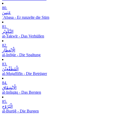
80.
عَبَسَ
ʿAbasa - Er runzelte die Stirn
81.
التَّکْوِیْرِ
at-Takwīr - Das Verhüllen
82.
الْاِنْفِطَارِ
al-Infiṭār - Die Spaltung
83.
الْمُطَفِّفِیْنَ
al-Muṭaffifīn - Die Betrüger
84.
الْاِنْشِقَاقِ
al-Inšiqāq - Das Bersten
85.
الْبُرُوْجِ
al-Burūǧ - Die Burgen