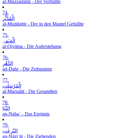
al-Muzzammil - Der Verhüllte
74.
الْمُدَّثِّرِ
al-Muddaṯṯir - Der in den Mantel Gehüllte
75.
الْقِیٰمَۃِ
al-Qiyāma - Die Auferstehung
76.
الدَّھْرِ
ad-Dahr - Die Zeitspanne
77.
الْمُرْسَلٰتِ
al-Mursalāt - Die Gesandten
78.
النَّبَاِ
an-Nabaʾ - Das Ereignis
79.
النّٰزِعٰتِ
an-Nāziʿāt - Die Ziehenden