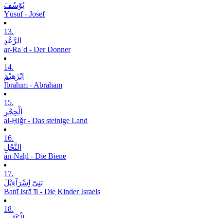
یُوْسُفَ
Yūsuf - Josef
13.
الرَّعْدِ
ar-Raʿd - Der Donner
14.
اِبْرٰھِیْمَ
Ibrāhīm - Abraham
15.
الْحِجْرِ
al-Ḥiǧr - Das steinige Land
16.
النَّحْلِ
an-Naḥl - Die Biene
17.
بَنِیْٓ اِسْرَآءِیْلَ
Banī Isrāʾīl - Die Kinder Israels
18.