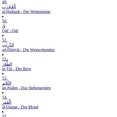
49.
الْحُجُرٰتِ
al-Ḥuǧurāt - Die Wohnräume
50.
قٓ
Qāf - Qāf
51.
الذّٰرِیٰتِ
aḏ-Ḏāriyāt - Die Wegwehenden
52.
الطُّوْرِ
aṭ-Ṭūr - Der Berg
53.
النَّجْمِ
an-Naǧm - Das Siebengestirn
54.
الْقَمَرِ
al-Qamar - Der Mond
55.