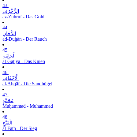
43.
الزُّخْرُفِ
az-Zuḫruf - Das Gold
44.
الدُّخَانِ
ad-Duḫān - Der Rauch
45.
الْجَاثِیَۃِ
al-Ǧāṯiya - Das Knien
46.
الْاَحْقَافِ
al-Aḥqāf - Die Sandhügel
47.
مُحَمَّدٍ
Muḥammad - Muhammad
48.
الْفَتْحِ
al-Fatḥ - Der Sieg