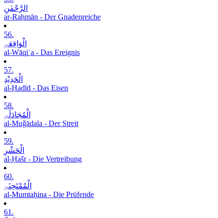
الرَّحْمٰنِ
ar-Raḥmān - Der Gnadenreiche
56.
الْوَاقِعَۃِ
al-Wāqiʿa - Das Ereignis
57.
الْحَدِیْدِ
al-Ḥadīd - Das Eisen
58.
الْمُجَادَلَۃِ
al-Muǧādala - Der Streit
59.
الْحَشْرِ
al-Ḥašr - Die Vertreibung
60.
الْمُمْتَحِنَۃِ
al-Mumtaḥina - Die Prüfende
61.