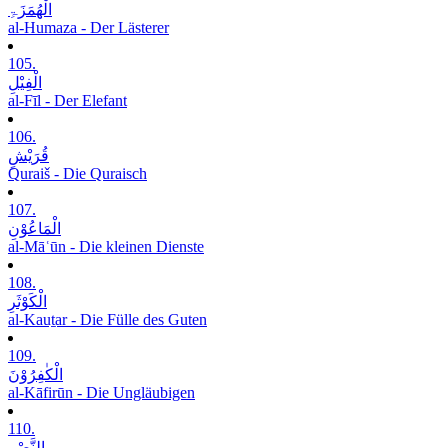
الْھُمَزَۃِ
al-Humaza - Der Lästerer
105.
الْفِیْلِ
al-Fīl - Der Elefant
106.
قُرَیْشٍ
Quraiš - Die Quraisch
107.
الْمَاعُوْنِ
al-Māʿūn - Die kleinen Dienste
108.
الْکَوْثَرِ
al-Kauṯar - Die Fülle des Guten
109.
الْکٰفِرُوْنَ
al-Kāfirūn - Die Ungläubigen
110.
النَّصْرِ