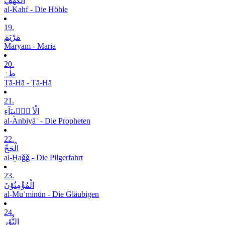
الْکَھْفِ
al-Kahf - Die Höhle
19.
مَرْیَمَ
Maryam - Maria
20.
طٰہٰ
Ṭā-Hā - Ṭā-Hā
21.
الْاَ نۡۢبِیَآءِ
al-Anbiyāʾ - Die Propheten
22.
الْحَجِّ
al-Ḥaǧǧ - Die Pilgerfahrt
23.
الْمُؤْمِنُوْنَ
al-Muʾminūn - Die Gläubigen
24.
النُّوْرِ