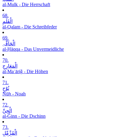
al-Mulk - Die Herrschaft
68.
الْقَلَمِ
al-Qalam - Die Schreibfeder
69.
الْحَآقَّۃِ
al-Ḥāqqa - Das Unvermeidliche
70.
الْمَعَارِجِ
al-Maʿāriǧ - Die Höhen
71.
نُوْحٍ
Nūḥ - Noah
72.
الْجِنِّ
al-Ǧinn - Die Dschinn
73.
الْمُزَّمِّلِ