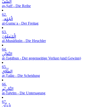
الصَّفِّ
aṣ-Ṣaff - Die Reihe
62.
الْجُمُعَۃِ
al-Ǧumuʿa - Der Freitag
63.
الْمُنٰفِقُوْنَ
al-Munāfiqūn - Die Heuchler
64.
التَّغَابُنِ
at-Taġābun - Der gegenseitige Verlust (und Gewinn)
65.
الطَّلَاقِ
aṭ-Ṭalāq - Die Scheidung
66.
التَّحْرِیْمِ
at-Taḥrīm - Die Untersagung
67.
الْمُلْکِ