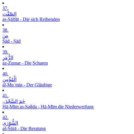
37.
الصّٰٓفّٰتِ
aṣ-Ṣāffāt - Die sich Reihenden
38.
صٓ
Ṣād - Ṣād
39.
الزُّمَرِ
az-Zumar - Die Scharen
40.
الْمُؤْمِنِ
al-Muʾmin - Der Gläubige
41.
حٰمٓ السَّجْدَۃِ
Ḥā-Mīm as-Saǧda - Ḥā-Mīm die Niederwerfung
42.
الشُّوْرٰی
aš-Šūrā - Die Beratung