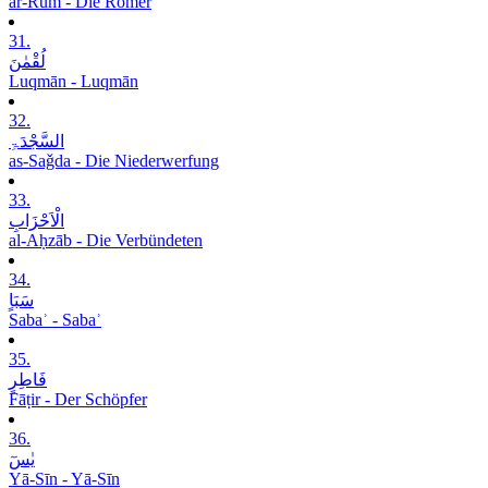
ar-Rūm - Die Römer
31.
لُقْمٰنَ
Luqmān - Luqmān
32.
السَّجْدَۃِ
as-Saǧda - Die Niederwerfung
33.
الْاَحْزَابِ
al-Aḥzāb - Die Verbündeten
34.
سَبَاٍ
Sabaʾ - Sabaʾ
35.
فَاطِرٍ
Fāṭir - Der Schöpfer
36.
یٰسٓ
Yā-Sīn - Yā-Sīn