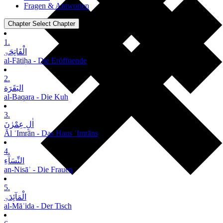
Fragen & Antworten
Chapter
Select Chapter
1.
الْفَاتِحَۃِ
al-Fātiḥa - Die Eröffnende
2.
البَقَرَة
al-Baqara - Die Kuh
3.
اٰلِ عِمْرٰنَ
Āl ʿImrān - Das Haus ʿImrāns
4.
النِّسَآءِ
an-Nisāʾ - Die Frauen
5.
الْمَآئِدَۃِ
al-Māʾida - Der Tisch