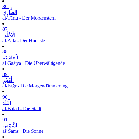
86.
الطَّارِقِ
aṭ-Ṭāriq - Der Morgenstern
87.
الْاَعْلٰی
al-Aʿlā - Der Höchste
88.
الْغَاشِیَۃِ
al-Ġāšiya - Die Überwältigende
89.
الْفَجْرِ
al-Faǧr - Die Morgendämmerung
90.
الْبَلَدِ
al-Balad - Die Stadt
91.
الشَّمْسِ
aš-Šams - Die Sonne