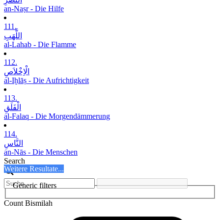
an-Naṣr - Die Hilfe
111.
اللَّھَبِ
al-Lahab - Die Flamme
112.
الْاِخْلاَصِ
al-Iḫlāṣ - Die Aufrichtigkeit
113.
الْفَلَقِ
al-Falaq - Die Morgendämmerung
114.
النَّاسِ
an-Nās - Die Menschen
Search
Weitere Resultate...
Generic filters
Count Bismilah