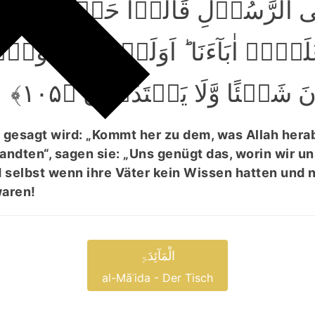
لَی الرَّسُوۡلِ قَالُوۡا حَسۡبُنَا مَا
َیۡہِ اٰبَآءَنَا ؕ اَوَلَوۡ کَانَ اٰبَآؤُہُ
 شَیۡئًا وَّلَا یَہۡتَدُوۡنَ ﴿۱۰۵
gesagt wird: „Kommt her zu dem, was Allah hera
ndten“, sagen sie: „Uns genügt das, worin wir un
 selbst wenn ihre Väter kein Wissen hatten und 
aren!
الْمَآئِدَۃِ
al-Māʾida - Der Tisch