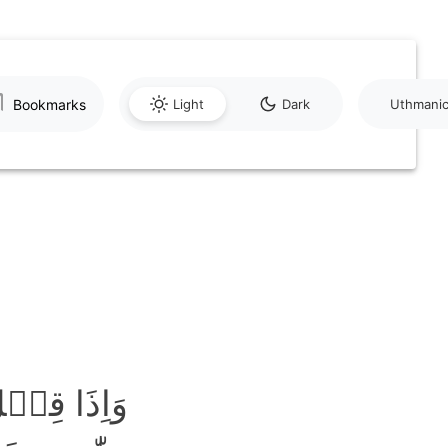
Bookmarks
Light
Dark
Uthmani
وَاِذَا قِیۡ