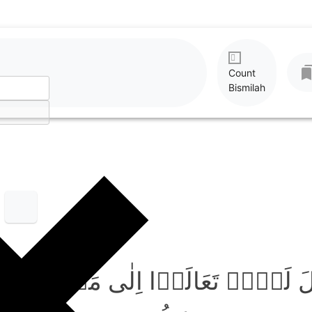
Count
Bismilah
لَ لَہُمۡ تَعَالَوۡا اِلٰی مَاۤ اَنۡزَل