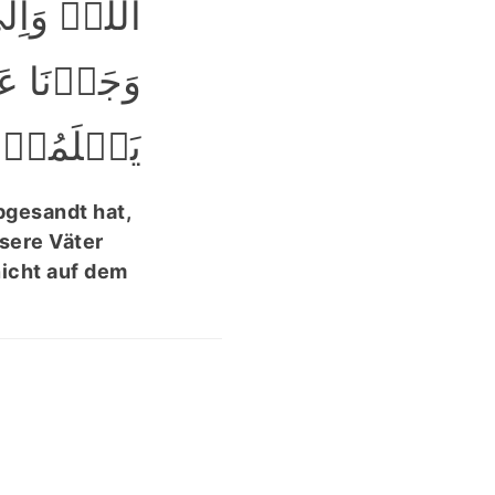
اللّٰہُ وَاِ
وَجَدۡنَا عَل
یَعۡلَمُوۡنَ﴾
bgesandt hat,
sere Väter
nicht auf dem