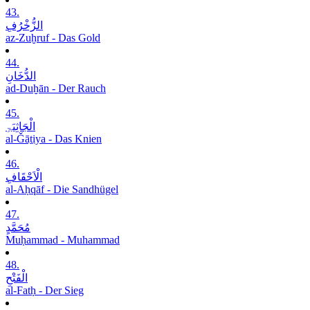
43.
الزُّخْرُفِ
az-Zuḫruf - Das Gold
44.
الدُّخَانِ
ad-Duḫān - Der Rauch
45.
الْجَاثِیَۃِ
al-Ǧāṯiya - Das Knien
46.
الْاَحْقَافِ
al-Aḥqāf - Die Sandhügel
47.
مُحَمَّدٍ
Muḥammad - Muhammad
48.
الْفَتْحِ
al-Fatḥ - Der Sieg