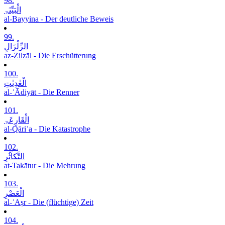
98.
الْبَیِّنَۃِ
al-Bayyina - Der deutliche Beweis
99.
الزِّلْزَالِ
az-Zilzāl - Die Erschütterung
100.
الْعٰدِیٰتِ
al-ʿĀdiyāt - Die Renner
101.
الْقَارِعَۃِ
al-Qāriʿa - Die Katastrophe
102.
التَّکاَثُرِ
at-Takāṯur - Die Mehrung
103.
الْعَصْرِ
al-ʿAṣr - Die (flüchtige) Zeit
104.