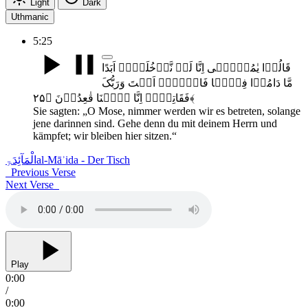
Light
Dark
Uthmanic
5:25
قَالُوۡا یٰمُوۡسٰۤی اِنَّا لَنۡ نَّدۡخُلَہَاۤ اَبَدًا
مَّا دَامُوۡا فِیۡہَا فَاذۡہَبۡ اَنۡتَ وَرَبُّکَ
فَقَاتِلَاۤ اِنَّا ہٰہُنَا قٰعِدُوۡنَ ﴿۲۵﴾
Sie sagten: „O Mose, nimmer werden wir es betreten, solange
jene darinnen sind. Gehe denn du mit deinem Herrn und
kämpfet; wir bleiben hier sitzen.“
الْمَآئِدَۃِ
al-Māʾida - Der Tisch
Previous Verse
Next Verse
Play
0:00
/
0:00