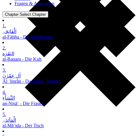
Fragen & Antworten
Chapter
Select Chapter
1.
الْفَاتِحَۃِ
al-Fātiḥa - Die Eröffnende
2.
البَقَرَة
al-Baqara - Die Kuh
3.
اٰلِ عِمْرٰنَ
Āl ʿImrān - Das Haus ʿImrāns
4.
النِّسَآءِ
an-Nisāʾ - Die Frauen
5.
الْمَآئِدَۃِ
al-Māʾida - Der Tisch