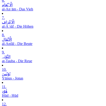
6.
الْاٴنْعَام
al-Anʿām - Das Vieh
7.
الْاَعْرَاف
al-Aʿrāf - Die Höhen
8.
الْاَنْفَالِ
al-Anfāl - Die Beute
9.
التَّوْبَۃِ
at-Tauba - Die Reue
10.
یُوْنُسَ
Yūnus - Jonas
11.
ھُوْدِ
Hūd - Hūd
12.