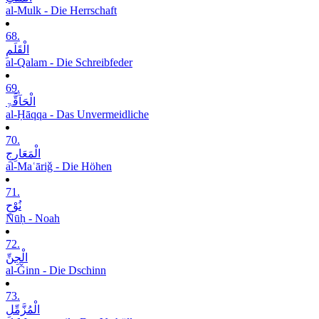
al-Mulk - Die Herrschaft
68.
الْقَلَمِ
al-Qalam - Die Schreibfeder
69.
الْحَآقَّۃِ
al-Ḥāqqa - Das Unvermeidliche
70.
الْمَعَارِجِ
al-Maʿāriǧ - Die Höhen
71.
نُوْحٍ
Nūḥ - Noah
72.
الْجِنِّ
al-Ǧinn - Die Dschinn
73.
الْمُزَّمِّلِ