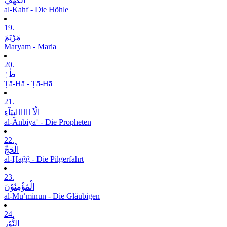
الْکَھْفِ
al-Kahf - Die Höhle
19.
مَرْیَمَ
Maryam - Maria
20.
طٰہٰ
Ṭā-Hā - Ṭā-Hā
21.
الْاَ نۡۢبِیَآءِ
al-Anbiyāʾ - Die Propheten
22.
الْحَجِّ
al-Ḥaǧǧ - Die Pilgerfahrt
23.
الْمُؤْمِنُوْنَ
al-Muʾminūn - Die Gläubigen
24.
النُّوْرِ