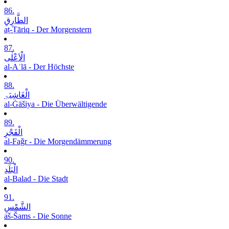
86.
الطَّارِقِ
aṭ-Ṭāriq - Der Morgenstern
87.
الْاَعْلٰی
al-Aʿlā - Der Höchste
88.
الْغَاشِیَۃِ
al-Ġāšiya - Die Überwältigende
89.
الْفَجْرِ
al-Faǧr - Die Morgendämmerung
90.
الْبَلَدِ
al-Balad - Die Stadt
91.
الشَّمْسِ
aš-Šams - Die Sonne