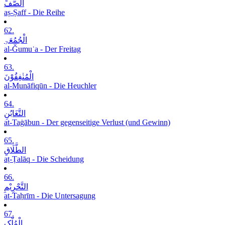
الصَّفِّ
aṣ-Ṣaff - Die Reihe
62.
الْجُمُعَۃِ
al-Ǧumuʿa - Der Freitag
63.
الْمُنٰفِقُوْنَ
al-Munāfiqūn - Die Heuchler
64.
التَّغَابُنِ
at-Taġābun - Der gegenseitige Verlust (und Gewinn)
65.
الطَّلَاقِ
aṭ-Ṭalāq - Die Scheidung
66.
التَّحْرِیْمِ
at-Taḥrīm - Die Untersagung
67.
الْمُلْکِ