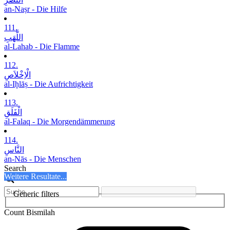
an-Naṣr - Die Hilfe
111.
اللَّھَبِ
al-Lahab - Die Flamme
112.
الْاِخْلاَصِ
al-Iḫlāṣ - Die Aufrichtigkeit
113.
الْفَلَقِ
al-Falaq - Die Morgendämmerung
114.
النَّاسِ
an-Nās - Die Menschen
Search
Weitere Resultate...
Generic filters
Count Bismilah