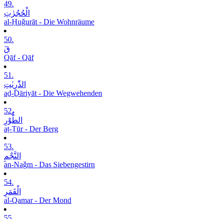
49.
الْحُجُرٰتِ
al-Ḥuǧurāt - Die Wohnräume
50.
قٓ
Qāf - Qāf
51.
الذّٰرِیٰتِ
aḏ-Ḏāriyāt - Die Wegwehenden
52.
الطُّوْرِ
aṭ-Ṭūr - Der Berg
53.
النَّجْمِ
an-Naǧm - Das Siebengestirn
54.
الْقَمَرِ
al-Qamar - Der Mond
55.