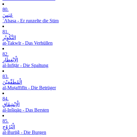
80.
عَبَسَ
ʿAbasa - Er runzelte die Stirn
81.
التَّکْوِیْرِ
at-Takwīr - Das Verhüllen
82.
الْاِنْفِطَارِ
al-Infiṭār - Die Spaltung
83.
الْمُطَفِّفِیْنَ
al-Muṭaffifīn - Die Betrüger
84.
الْاِنْشِقَاقِ
al-Inšiqāq - Das Bersten
85.
الْبُرُوْجِ
al-Burūǧ - Die Burgen