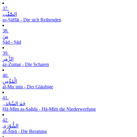
37.
الصّٰٓفّٰتِ
aṣ-Ṣāffāt - Die sich Reihenden
38.
صٓ
Ṣād - Ṣād
39.
الزُّمَرِ
az-Zumar - Die Scharen
40.
الْمُؤْمِنِ
al-Muʾmin - Der Gläubige
41.
حٰمٓ السَّجْدَۃِ
Ḥā-Mīm as-Saǧda - Ḥā-Mīm die Niederwerfung
42.
الشُّوْرٰی
aš-Šūrā - Die Beratung