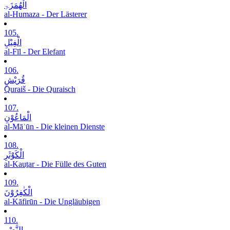
الْھُمَزَۃِ
al-Humaza - Der Lästerer
105.
الْفِیْلِ
al-Fīl - Der Elefant
106.
قُرَیْشٍ
Quraiš - Die Quraisch
107.
الْمَاعُوْنِ
al-Māʿūn - Die kleinen Dienste
108.
الْکَوْثَرِ
al-Kauṯar - Die Fülle des Guten
109.
الْکٰفِرُوْنَ
al-Kāfirūn - Die Ungläubigen
110.
النَّصْرِ