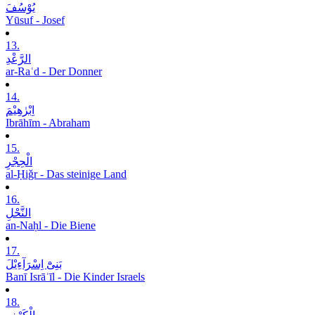
یُوْسُفَ
Yūsuf - Josef
13.
الرَّعْدِ
ar-Raʿd - Der Donner
14.
اِبْرٰھِیْمَ
Ibrāhīm - Abraham
15.
الْحِجْرِ
al-Ḥiǧr - Das steinige Land
16.
النَّحْلِ
an-Naḥl - Die Biene
17.
بَنِیْٓ اِسْرَآءِیْلَ
Banī Isrāʾīl - Die Kinder Israels
18.