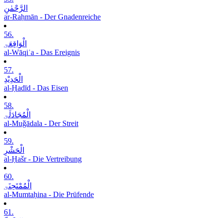
الرَّحْمٰنِ
ar-Raḥmān - Der Gnadenreiche
56.
الْوَاقِعَۃِ
al-Wāqiʿa - Das Ereignis
57.
الْحَدِیْدِ
al-Ḥadīd - Das Eisen
58.
الْمُجَادَلَۃِ
al-Muǧādala - Der Streit
59.
الْحَشْرِ
al-Ḥašr - Die Vertreibung
60.
الْمُمْتَحِنَۃِ
al-Mumtaḥina - Die Prüfende
61.