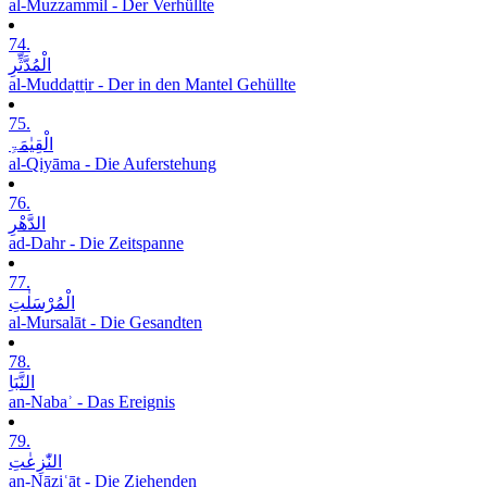
al-Muzzammil - Der Verhüllte
74.
الْمُدَّثِّرِ
al-Muddaṯṯir - Der in den Mantel Gehüllte
75.
الْقِیٰمَۃِ
al-Qiyāma - Die Auferstehung
76.
الدَّھْرِ
ad-Dahr - Die Zeitspanne
77.
الْمُرْسَلٰتِ
al-Mursalāt - Die Gesandten
78.
النَّبَاِ
an-Nabaʾ - Das Ereignis
79.
النّٰزِعٰتِ
an-Nāziʿāt - Die Ziehenden