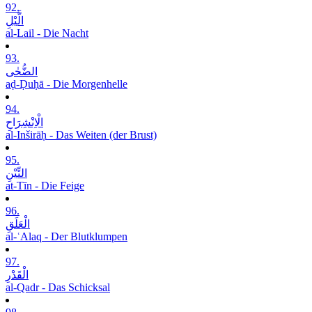
92.
الَّیْلِ
al-Lail - Die Nacht
93.
الضُّحٰی
aḍ-Ḍuḥā - Die Morgenhelle
94.
الْاِنْشِرَاحِ
al-Inširāḥ - Das Weiten (der Brust)
95.
التِّیْنِ
at-Tīn - Die Feige
96.
الْعَلَقِ
al-ʿAlaq - Der Blutklumpen
97.
الْقَدْرِ
al-Qadr - Das Schicksal