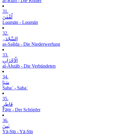
ar-Rūm - Die Römer
31.
لُقْمٰنَ
Luqmān - Luqmān
32.
السَّجْدَۃِ
as-Saǧda - Die Niederwerfung
33.
الْاَحْزَابِ
al-Aḥzāb - Die Verbündeten
34.
سَبَاٍ
Sabaʾ - Sabaʾ
35.
فَاطِرٍ
Fāṭir - Der Schöpfer
36.
یٰسٓ
Yā-Sīn - Yā-Sīn