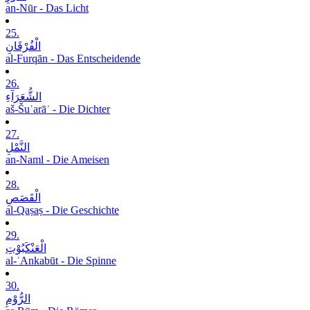
an-Nūr - Das Licht
25.
الْفُرْقَانِ
al-Furqān - Das Entscheidende
26.
الشُّعَرَآءِ
aš-Šuʿarāʾ - Die Dichter
27.
النَّمْلِ
an-Naml - Die Ameisen
28.
الْقَصَصِ
al-Qaṣaṣ - Die Geschichte
29.
الْعَنْکَبُوْتِ
al-ʿAnkabūt - Die Spinne
30.
الرُّوْمِ