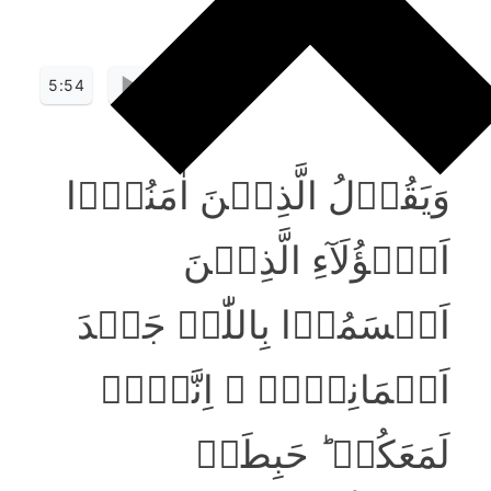
5:54
وَیَقُوۡلُ الَّذِیۡنَ اٰمَنُوۡۤا
اَہٰۤؤُلَآءِ الَّذِیۡنَ
اَقۡسَمُوۡا بِاللّٰہِ جَہۡدَ
اَیۡمَانِہِمۡ ۙ اِنَّہُمۡ
لَمَعَکُمۡ ؕ حَبِطَتۡ