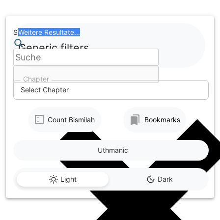
Skip
to
content
Search
Weitere Resultate...
Generic filters
Chapter
Select Chapter
Count Bismilah
Bookmarks
Uthmanic
Light
Dark