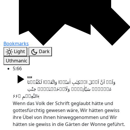
Bookmarks
Light
Dark
Uthmanic
5:66
وَلَوۡ اَنَّ اَہۡلَ الۡکِتٰبِ اٰمَنُوۡا وَاتَّقَوۡا لَکَفَّرۡنَا
عَنۡہُمۡ سَیِّاٰتِہِمۡ وَلَاَدۡخَلۡنٰہُمۡ جَنّٰتِ
النَّعِیۡمِ ﴿۶۶﴾
Wenn das Volk der Schrift geglaubt hätte und
gottesfürchtig gewesen wäre, Wir hätten gewiss
ihre Übel von ihnen hinweggenommen und Wir
hätten sie gewiss in die Gärten der Wonne geführt.