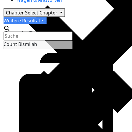
Fragen & Antworten
Chapter
Select Chapter
Search
Weitere Resultate...
Generic filters
Count Bismilah