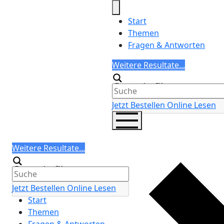
Skip
to
Start
content
Themen
Fragen & Antworten
Search
Weitere Resultate...
Generic filters
Jetzt Bestellen
Online Lesen
Search
Weitere Resultate...
Generic filters
Jetzt Bestellen
Online Lesen
Start
Themen