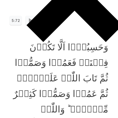
5:72
وَحَسِبُوۡۤا اَلَّا تَکُوۡنَ
فِتۡنَۃٌ فَعَمُوۡا وَصَمُّوۡا
ثُمَّ تَابَ اللّٰہُ عَلَیۡہِمۡ
ثُمَّ عَمُوۡا وَصَمُّوۡا کَثِیۡرٌ
مِّنۡہُمۡ ؕ وَاللّٰہُ