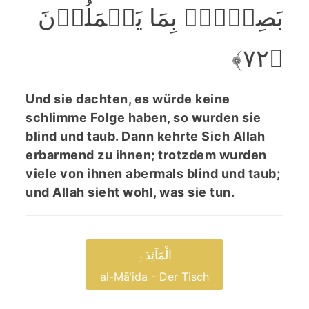
بَصِیۡرٌۢ بِمَا یَعۡمَلُوۡنَ
﴿۷۲﴾
Und sie dachten, es würde keine
schlimme Folge haben, so wurden sie
blind und taub. Dann kehrte Sich Allah
erbarmend zu ihnen; trotzdem wurden
viele von ihnen abermals blind und taub;
und Allah sieht wohl, was sie tun.
الْمَآئِدَۃِ
al-Māʾida - Der Tisch