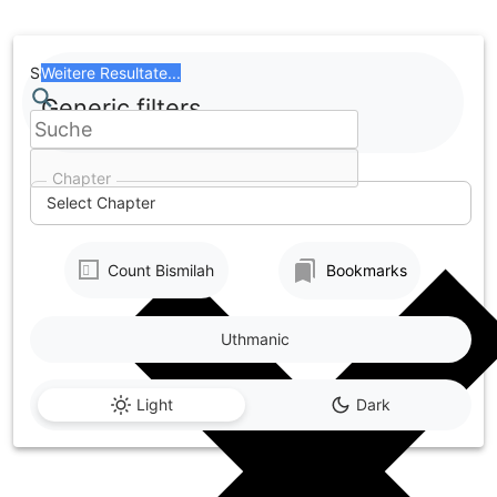
Skip
to
content
Search
Weitere Resultate...
Generic filters
Chapter
Select Chapter
Count Bismilah
Bookmarks
Uthmanic
Light
Dark