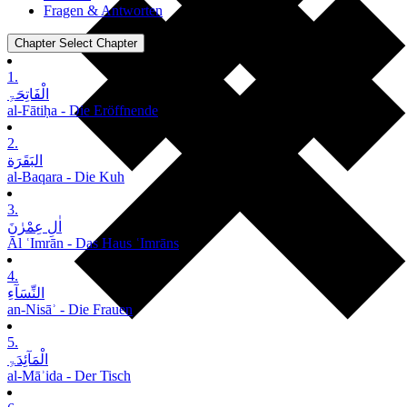
Fragen & Antworten
Chapter
Select Chapter
1.
الْفَاتِحَۃِ
al-Fātiḥa - Die Eröffnende
2.
البَقَرَة
al-Baqara - Die Kuh
3.
اٰلِ عِمْرٰنَ
Āl ʿImrān - Das Haus ʿImrāns
4.
النِّسَآءِ
an-Nisāʾ - Die Frauen
5.
الْمَآئِدَۃِ
al-Māʾida - Der Tisch