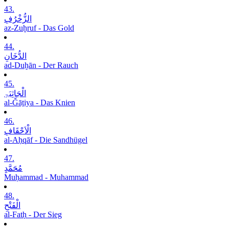
43.
الزُّخْرُفِ
az-Zuḫruf - Das Gold
44.
الدُّخَانِ
ad-Duḫān - Der Rauch
45.
الْجَاثِیَۃِ
al-Ǧāṯiya - Das Knien
46.
الْاَحْقَافِ
al-Aḥqāf - Die Sandhügel
47.
مُحَمَّدٍ
Muḥammad - Muhammad
48.
الْفَتْحِ
al-Fatḥ - Der Sieg