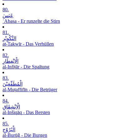
80.
عَبَسَ
ʿAbasa - Er runzelte die Stirn
81.
التَّکْوِیْرِ
at-Takwīr - Das Verhüllen
82.
الْاِنْفِطَارِ
al-Infiṭār - Die Spaltung
83.
الْمُطَفِّفِیْنَ
al-Muṭaffifīn - Die Betrüger
84.
الْاِنْشِقَاقِ
al-Inšiqāq - Das Bersten
85.
الْبُرُوْجِ
al-Burūǧ - Die Burgen