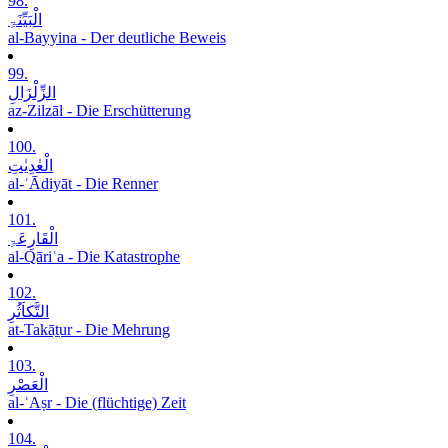
98.
الْبَیِّنَۃِ
al-Bayyina - Der deutliche Beweis
99.
الزِّلْزَالِ
az-Zilzāl - Die Erschütterung
100.
الْعٰدِیٰتِ
al-ʿĀdiyāt - Die Renner
101.
الْقَارِعَۃِ
al-Qāriʿa - Die Katastrophe
102.
التَّکاَثُرِ
at-Takāṯur - Die Mehrung
103.
الْعَصْرِ
al-ʿAṣr - Die (flüchtige) Zeit
104.