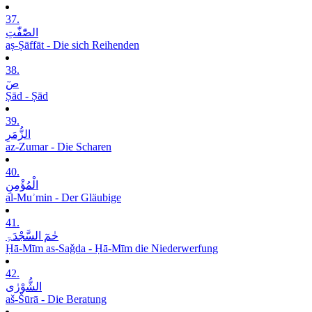
37.
الصّٰٓفّٰتِ
aṣ-Ṣāffāt - Die sich Reihenden
38.
صٓ
Ṣād - Ṣād
39.
الزُّمَرِ
az-Zumar - Die Scharen
40.
الْمُؤْمِنِ
al-Muʾmin - Der Gläubige
41.
حٰمٓ السَّجْدَۃِ
Ḥā-Mīm as-Saǧda - Ḥā-Mīm die Niederwerfung
42.
الشُّوْرٰی
aš-Šūrā - Die Beratung