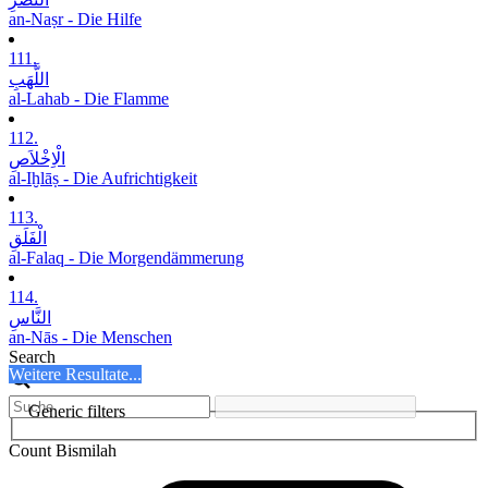
an-Naṣr - Die Hilfe
111.
اللَّھَبِ
al-Lahab - Die Flamme
112.
الْاِخْلاَصِ
al-Iḫlāṣ - Die Aufrichtigkeit
113.
الْفَلَقِ
al-Falaq - Die Morgendämmerung
114.
النَّاسِ
an-Nās - Die Menschen
Search
Weitere Resultate...
Generic filters
Count Bismilah