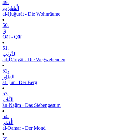
49.
الْحُجُرٰتِ
al-Ḥuǧurāt - Die Wohnräume
50.
قٓ
Qāf - Qāf
51.
الذّٰرِیٰتِ
aḏ-Ḏāriyāt - Die Wegwehenden
52.
الطُّوْرِ
aṭ-Ṭūr - Der Berg
53.
النَّجْمِ
an-Naǧm - Das Siebengestirn
54.
الْقَمَرِ
al-Qamar - Der Mond
55.