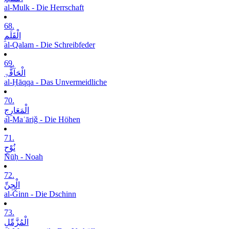
al-Mulk - Die Herrschaft
68.
الْقَلَمِ
al-Qalam - Die Schreibfeder
69.
الْحَآقَّۃِ
al-Ḥāqqa - Das Unvermeidliche
70.
الْمَعَارِجِ
al-Maʿāriǧ - Die Höhen
71.
نُوْحٍ
Nūḥ - Noah
72.
الْجِنِّ
al-Ǧinn - Die Dschinn
73.
الْمُزَّمِّلِ