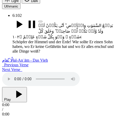
Light
Dark
Uthmanic
6:102
بَدِیۡعُ السَّمٰوٰتِ وَالۡاَرۡضِ ؕ اَنّٰی یَکُوۡنُ لَہٗ
وَلَدٌ وَّلَمۡ تَکُنۡ لَّہٗ صَاحِبَۃٌ ؕ وَخَلَقَ کُلَّ
شَیۡءٍ ۚ وَہُوَ بِکُلِّ شَیۡءٍ عَلِیۡمٌ ﴿۱۰۲﴾
Schöpfer der Himmel und der Erde! Wie sollte Er einen Sohn
haben, wo Er keine Gefährtin hat und wo Er alles erschuf und
alle Dinge weiß?
الْاٴنْعَام
al-Anʿām - Das Vieh
Previous Verse
Next Verse
Play
0:00
/
0:00