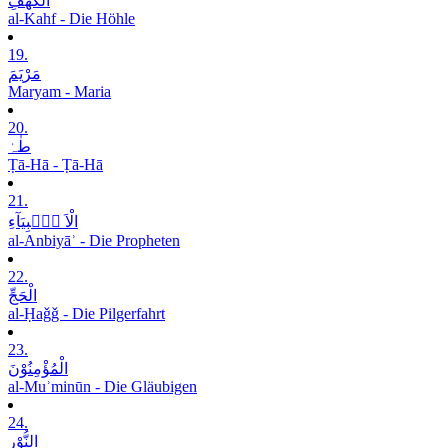
الْکَھْفِ
al-Kahf - Die Höhle
19.
مَرْیَمَ
Maryam - Maria
20.
طٰہٰ
Ṭā-Hā - Ṭā-Hā
21.
الْاَ نۡۢبِیَآءِ
al-Anbiyāʾ - Die Propheten
22.
الْحَجِّ
al-Ḥaǧǧ - Die Pilgerfahrt
23.
الْمُؤْمِنُوْنَ
al-Muʾminūn - Die Gläubigen
24.
النُّوْرِ