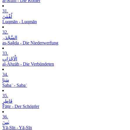
ar-Rūm - Die Römer
31.
لُقْمٰنَ
Luqmān - Luqmān
32.
السَّجْدَۃِ
as-Saǧda - Die Niederwerfung
33.
الْاَحْزَابِ
al-Aḥzāb - Die Verbündeten
34.
سَبَاٍ
Sabaʾ - Sabaʾ
35.
فَاطِرٍ
Fāṭir - Der Schöpfer
36.
یٰسٓ
Yā-Sīn - Yā-Sīn