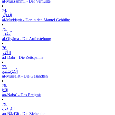
al-Muzzammil - Der Verhüllte
74.
الْمُدَّثِّرِ
al-Muddaṯṯir - Der in den Mantel Gehüllte
75.
الْقِیٰمَۃِ
al-Qiyāma - Die Auferstehung
76.
الدَّھْرِ
ad-Dahr - Die Zeitspanne
77.
الْمُرْسَلٰتِ
al-Mursalāt - Die Gesandten
78.
النَّبَاِ
an-Nabaʾ - Das Ereignis
79.
النّٰزِعٰتِ
an-Nāziʿāt - Die Ziehenden