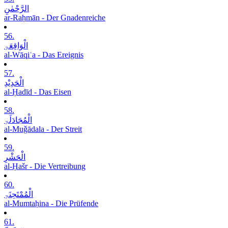
الرَّحْمٰنِ
ar-Raḥmān - Der Gnadenreiche
56.
الْوَاقِعَۃِ
al-Wāqiʿa - Das Ereignis
57.
الْحَدِیْدِ
al-Ḥadīd - Das Eisen
58.
الْمُجَادَلَۃِ
al-Muǧādala - Der Streit
59.
الْحَشْرِ
al-Ḥašr - Die Vertreibung
60.
الْمُمْتَحِنَۃِ
al-Mumtaḥina - Die Prüfende
61.