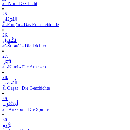
an-Nūr - Das Licht
25.
الْفُرْقَانِ
al-Furqān - Das Entscheidende
26.
الشُّعَرَآءِ
aš-Šuʿarāʾ - Die Dichter
27.
النَّمْلِ
an-Naml - Die Ameisen
28.
الْقَصَصِ
al-Qaṣaṣ - Die Geschichte
29.
الْعَنْکَبُوْتِ
al-ʿAnkabūt - Die Spinne
30.
الرُّوْمِ