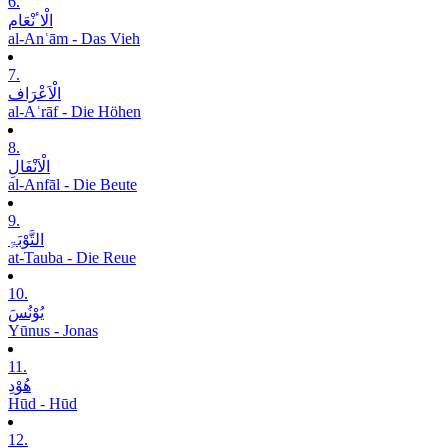
6.
الْاٴنْعَام
al-Anʿām - Das Vieh
7.
الْاَعْرَاف
al-Aʿrāf - Die Höhen
8.
الْاَنْفَالِ
al-Anfāl - Die Beute
9.
التَّوْبَۃِ
at-Tauba - Die Reue
10.
یُوْنُسَ
Yūnus - Jonas
11.
ھُوْدِ
Hūd - Hūd
12.