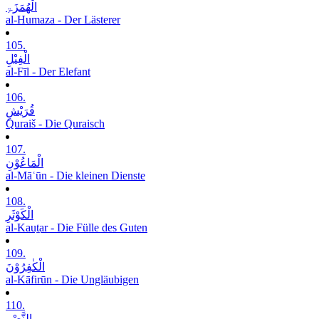
الْھُمَزَۃِ
al-Humaza - Der Lästerer
105.
الْفِیْلِ
al-Fīl - Der Elefant
106.
قُرَیْشٍ
Quraiš - Die Quraisch
107.
الْمَاعُوْنِ
al-Māʿūn - Die kleinen Dienste
108.
الْکَوْثَرِ
al-Kauṯar - Die Fülle des Guten
109.
الْکٰفِرُوْنَ
al-Kāfirūn - Die Ungläubigen
110.
النَّصْرِ