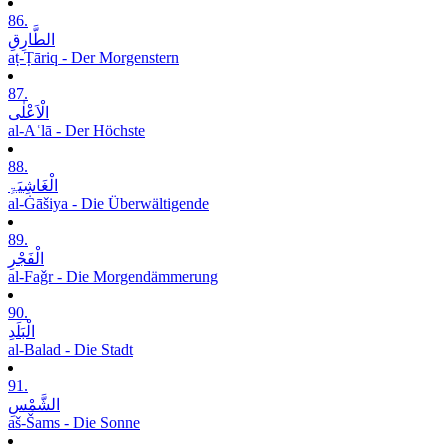
86.
الطَّارِقِ
aṭ-Ṭāriq - Der Morgenstern
87.
الْاَعْلٰی
al-Aʿlā - Der Höchste
88.
الْغَاشِیَۃِ
al-Ġāšiya - Die Überwältigende
89.
الْفَجْرِ
al-Faǧr - Die Morgendämmerung
90.
الْبَلَدِ
al-Balad - Die Stadt
91.
الشَّمْسِ
aš-Šams - Die Sonne