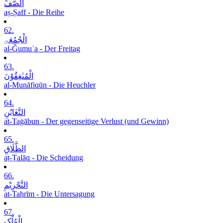
الصَّفِّ
aṣ-Ṣaff - Die Reihe
62.
الْجُمُعَۃِ
al-Ǧumuʿa - Der Freitag
63.
الْمُنٰفِقُوْنَ
al-Munāfiqūn - Die Heuchler
64.
التَّغَابُنِ
at-Taġābun - Der gegenseitige Verlust (und Gewinn)
65.
الطَّلَاقِ
aṭ-Ṭalāq - Die Scheidung
66.
التَّحْرِیْمِ
at-Taḥrīm - Die Untersagung
67.
الْمُلْکِ