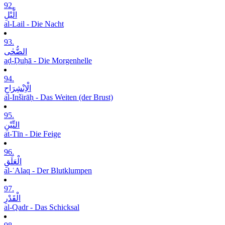
92.
الَّیْلِ
al-Lail - Die Nacht
93.
الضُّحٰی
aḍ-Ḍuḥā - Die Morgenhelle
94.
الْاِنْشِرَاحِ
al-Inširāḥ - Das Weiten (der Brust)
95.
التِّیْنِ
at-Tīn - Die Feige
96.
الْعَلَقِ
al-ʿAlaq - Der Blutklumpen
97.
الْقَدْرِ
al-Qadr - Das Schicksal