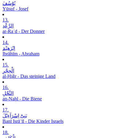
یُوْسُفَ
Yūsuf - Josef
13.
الرَّعْدِ
ar-Raʿd - Der Donner
14.
اِبْرٰھِیْمَ
Ibrāhīm - Abraham
15.
الْحِجْرِ
al-Ḥiǧr - Das steinige Land
16.
النَّحْلِ
an-Naḥl - Die Biene
17.
بَنِیْٓ اِسْرَآءِیْلَ
Banī Isrāʾīl - Die Kinder Israels
18.