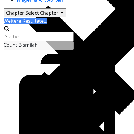
Fragen & Antworten
Chapter
Select Chapter
Search
Weitere Resultate...
Generic filters
Count Bismilah