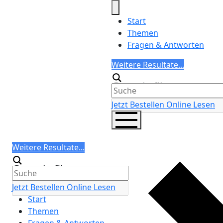
Skip
to
Start
content
Themen
Fragen & Antworten
Search
Weitere Resultate...
Generic filters
Jetzt Bestellen
Online Lesen
Search
Weitere Resultate...
Generic filters
Jetzt Bestellen
Online Lesen
Start
Themen