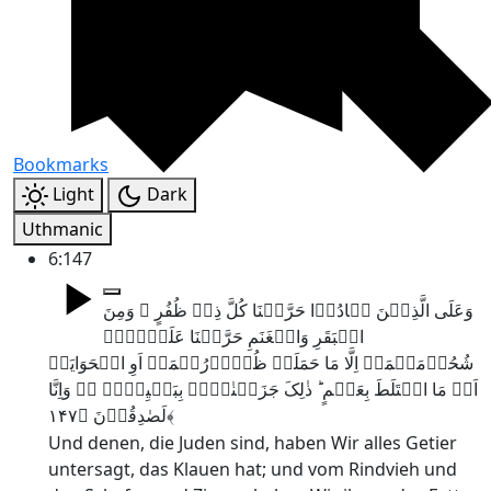
Bookmarks
Light
Dark
Uthmanic
6:147
وَعَلَی الَّذِیۡنَ ہَادُوۡا حَرَّمۡنَا کُلَّ ذِیۡ ظُفُرٍ ۚ وَمِنَ
الۡبَقَرِ وَالۡغَنَمِ حَرَّمۡنَا عَلَیۡہِمۡ
شُحُوۡمَہُمَاۤ اِلَّا مَا حَمَلَتۡ ظُہُوۡرُہُمَاۤ اَوِ الۡحَوَایَاۤ
اَوۡ مَا اخۡتَلَطَ بِعَظۡمٍ ؕ ذٰلِکَ جَزَیۡنٰہُمۡ بِبَغۡیِہِمۡ ۫ۖ وَاِنَّا
لَصٰدِقُوۡنَ ﴿۱۴۷﴾
Und denen, die Juden sind, haben Wir alles Getier
untersagt, das Klauen hat; und vom Rindvieh und