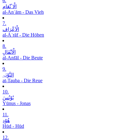
6.
الْاٴنْعَام
al-Anʿām - Das Vieh
7.
الْاَعْرَاف
al-Aʿrāf - Die Höhen
8.
الْاَنْفَالِ
al-Anfāl - Die Beute
9.
التَّوْبَۃِ
at-Tauba - Die Reue
10.
یُوْنُسَ
Yūnus - Jonas
11.
ھُوْدِ
Hūd - Hūd
12.