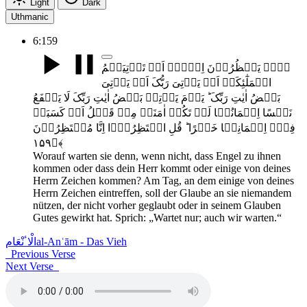
Light
Dark
Uthmanic
6:159
ہَلۡ یَنۡظُرُوۡنَ اِلَّاۤ اَنۡ تَاۡتِیَہُمُ
الۡمَلٰٓئِکَۃُ اَوۡ یَاۡتِیَ رَبُّکَ اَوۡ یَاۡتِیَ
بَعۡضُ اٰیٰتِ رَبِّکَ ؕ یَوۡمَ یَاۡتِیۡ بَعۡضُ اٰیٰتِ رَبِّکَ لَا یَنۡفَعُ
نَفۡسًا اِیۡمَانُہَا لَمۡ تَکُنۡ اٰمَنَتۡ مِنۡ قَبۡلُ اَوۡ کَسَبَتۡ
فِیۡۤ اِیۡمَانِہَا خَیۡرًا ؕ قُلِ انۡتَظِرُوۡۤا اِنَّا مُنۡتَظِرُوۡنَ
﴿۱۵۹﴾
Worauf warten sie denn, wenn nicht, dass Engel zu ihnen
kommen oder dass dein Herr kommt oder einige von deines
Herrn Zeichen kommen? Am Tag, an dem einige von deines
Herrn Zeichen eintreffen, soll der Glaube an sie niemandem
nützen, der nicht vorher geglaubt oder in seinem Glauben
Gutes gewirkt hat. Sprich: „Wartet nur; auch wir warten.“
الْاٴنْعَام
al-Anʿām - Das Vieh
Previous Verse
Next Verse