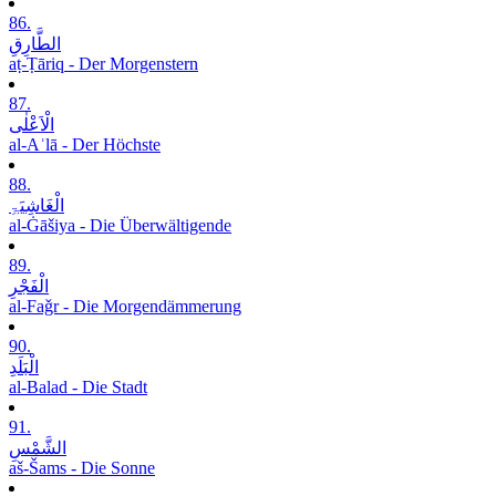
86.
الطَّارِقِ
aṭ-Ṭāriq - Der Morgenstern
87.
الْاَعْلٰی
al-Aʿlā - Der Höchste
88.
الْغَاشِیَۃِ
al-Ġāšiya - Die Überwältigende
89.
الْفَجْرِ
al-Faǧr - Die Morgendämmerung
90.
الْبَلَدِ
al-Balad - Die Stadt
91.
الشَّمْسِ
aš-Šams - Die Sonne