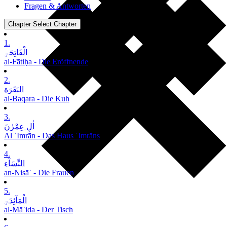
Fragen & Antworten
Chapter
Select Chapter
1.
الْفَاتِحَۃِ
al-Fātiḥa - Die Eröffnende
2.
البَقَرَة
al-Baqara - Die Kuh
3.
اٰلِ عِمْرٰنَ
Āl ʿImrān - Das Haus ʿImrāns
4.
النِّسَآءِ
an-Nisāʾ - Die Frauen
5.
الْمَآئِدَۃِ
al-Māʾida - Der Tisch