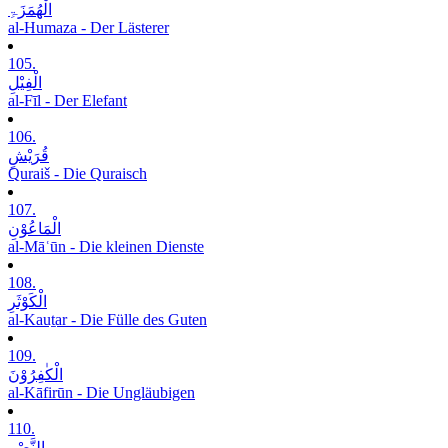
الْھُمَزَۃِ
al-Humaza - Der Lästerer
105.
الْفِیْلِ
al-Fīl - Der Elefant
106.
قُرَیْشٍ
Quraiš - Die Quraisch
107.
الْمَاعُوْنِ
al-Māʿūn - Die kleinen Dienste
108.
الْکَوْثَرِ
al-Kauṯar - Die Fülle des Guten
109.
الْکٰفِرُوْنَ
al-Kāfirūn - Die Ungläubigen
110.
النَّصْرِ