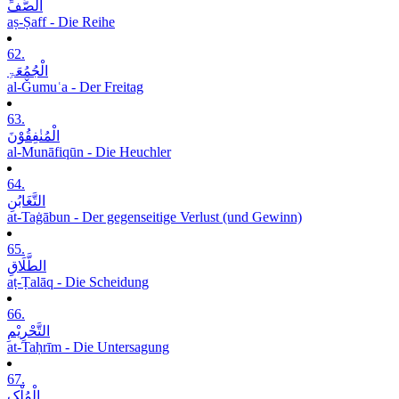
الصَّفِّ
aṣ-Ṣaff - Die Reihe
62.
الْجُمُعَۃِ
al-Ǧumuʿa - Der Freitag
63.
الْمُنٰفِقُوْنَ
al-Munāfiqūn - Die Heuchler
64.
التَّغَابُنِ
at-Taġābun - Der gegenseitige Verlust (und Gewinn)
65.
الطَّلَاقِ
aṭ-Ṭalāq - Die Scheidung
66.
التَّحْرِیْمِ
at-Taḥrīm - Die Untersagung
67.
الْمُلْکِ