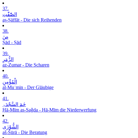
37.
الصّٰٓفّٰتِ
aṣ-Ṣāffāt - Die sich Reihenden
38.
صٓ
Ṣād - Ṣād
39.
الزُّمَرِ
az-Zumar - Die Scharen
40.
الْمُؤْمِنِ
al-Muʾmin - Der Gläubige
41.
حٰمٓ السَّجْدَۃِ
Ḥā-Mīm as-Saǧda - Ḥā-Mīm die Niederwerfung
42.
الشُّوْرٰی
aš-Šūrā - Die Beratung