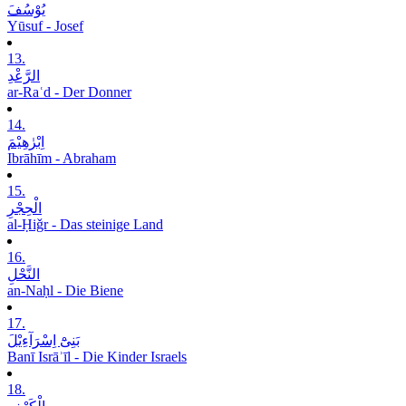
یُوْسُفَ
Yūsuf - Josef
13.
الرَّعْدِ
ar-Raʿd - Der Donner
14.
اِبْرٰھِیْمَ
Ibrāhīm - Abraham
15.
الْحِجْرِ
al-Ḥiǧr - Das steinige Land
16.
النَّحْلِ
an-Naḥl - Die Biene
17.
بَنِیْٓ اِسْرَآءِیْلَ
Banī Isrāʾīl - Die Kinder Israels
18.