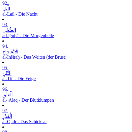
92.
الَّیْلِ
al-Lail - Die Nacht
93.
الضُّحٰی
aḍ-Ḍuḥā - Die Morgenhelle
94.
الْاِنْشِرَاحِ
al-Inširāḥ - Das Weiten (der Brust)
95.
التِّیْنِ
at-Tīn - Die Feige
96.
الْعَلَقِ
al-ʿAlaq - Der Blutklumpen
97.
الْقَدْرِ
al-Qadr - Das Schicksal