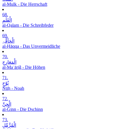
al-Mulk - Die Herrschaft
68.
الْقَلَمِ
al-Qalam - Die Schreibfeder
69.
الْحَآقَّۃِ
al-Ḥāqqa - Das Unvermeidliche
70.
الْمَعَارِجِ
al-Maʿāriǧ - Die Höhen
71.
نُوْحٍ
Nūḥ - Noah
72.
الْجِنِّ
al-Ǧinn - Die Dschinn
73.
الْمُزَّمِّلِ