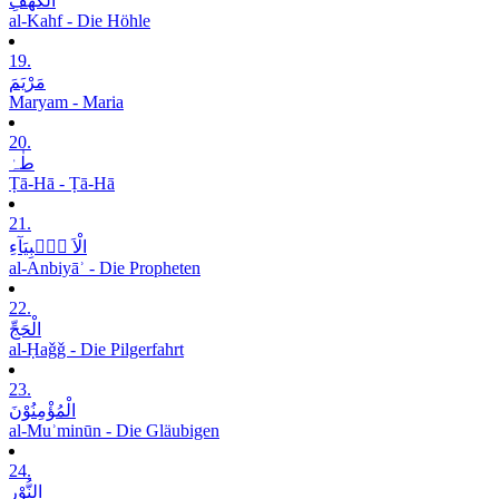
الْکَھْفِ
al-Kahf - Die Höhle
19.
مَرْیَمَ
Maryam - Maria
20.
طٰہٰ
Ṭā-Hā - Ṭā-Hā
21.
الْاَ نۡۢبِیَآءِ
al-Anbiyāʾ - Die Propheten
22.
الْحَجِّ
al-Ḥaǧǧ - Die Pilgerfahrt
23.
الْمُؤْمِنُوْنَ
al-Muʾminūn - Die Gläubigen
24.
النُّوْرِ