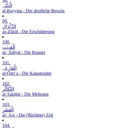
98.
الْبَیِّنَۃِ
al-Bayyina - Der deutliche Beweis
99.
الزِّلْزَالِ
az-Zilzāl - Die Erschütterung
100.
الْعٰدِیٰتِ
al-ʿĀdiyāt - Die Renner
101.
الْقَارِعَۃِ
al-Qāriʿa - Die Katastrophe
102.
التَّکاَثُرِ
at-Takāṯur - Die Mehrung
103.
الْعَصْرِ
al-ʿAṣr - Die (flüchtige) Zeit
104.