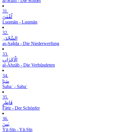
ar-Rūm - Die Römer
31.
لُقْمٰنَ
Luqmān - Luqmān
32.
السَّجْدَۃِ
as-Saǧda - Die Niederwerfung
33.
الْاَحْزَابِ
al-Aḥzāb - Die Verbündeten
34.
سَبَاٍ
Sabaʾ - Sabaʾ
35.
فَاطِرٍ
Fāṭir - Der Schöpfer
36.
یٰسٓ
Yā-Sīn - Yā-Sīn