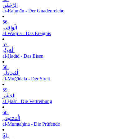
الرَّحْمٰنِ
ar-Raḥmān - Der Gnadenreiche
56.
الْوَاقِعَۃِ
al-Wāqiʿa - Das Ereignis
57.
الْحَدِیْدِ
al-Ḥadīd - Das Eisen
58.
الْمُجَادَلَۃِ
al-Muǧādala - Der Streit
59.
الْحَشْرِ
al-Ḥašr - Die Vertreibung
60.
الْمُمْتَحِنَۃِ
al-Mumtaḥina - Die Prüfende
61.