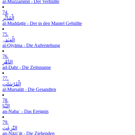
al-Muzzammil - Der Verhüllte
74.
الْمُدَّثِّرِ
al-Muddaṯṯir - Der in den Mantel Gehüllte
75.
الْقِیٰمَۃِ
al-Qiyāma - Die Auferstehung
76.
الدَّھْرِ
ad-Dahr - Die Zeitspanne
77.
الْمُرْسَلٰتِ
al-Mursalāt - Die Gesandten
78.
النَّبَاِ
an-Nabaʾ - Das Ereignis
79.
النّٰزِعٰتِ
an-Nāziʿāt - Die Ziehenden