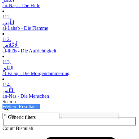
an-Naṣr - Die Hilfe
111.
اللَّھَبِ
al-Lahab - Die Flamme
112.
الْاِخْلاَصِ
al-Iḫlāṣ - Die Aufrichtigkeit
113.
الْفَلَقِ
al-Falaq - Die Morgendämmerung
114.
النَّاسِ
an-Nās - Die Menschen
Search
Weitere Resultate...
Generic filters
Count Bismilah