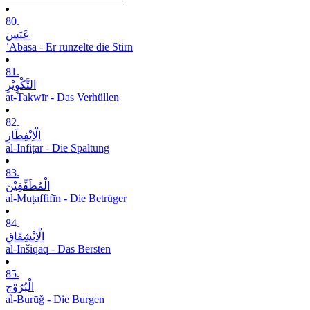
80.
عَبَسَ
ʿAbasa - Er runzelte die Stirn
81.
التَّکْوِیْرِ
at-Takwīr - Das Verhüllen
82.
الْاِنْفِطَارِ
al-Infiṭār - Die Spaltung
83.
الْمُطَفِّفِیْنَ
al-Muṭaffifīn - Die Betrüger
84.
الْاِنْشِقَاقِ
al-Inšiqāq - Das Bersten
85.
الْبُرُوْجِ
al-Burūǧ - Die Burgen