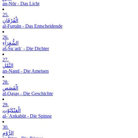
an-Nūr - Das Licht
25.
الْفُرْقَانِ
al-Furqān - Das Entscheidende
26.
الشُّعَرَآءِ
aš-Šuʿarāʾ - Die Dichter
27.
النَّمْلِ
an-Naml - Die Ameisen
28.
الْقَصَصِ
al-Qaṣaṣ - Die Geschichte
29.
الْعَنْکَبُوْتِ
al-ʿAnkabūt - Die Spinne
30.
الرُّوْمِ