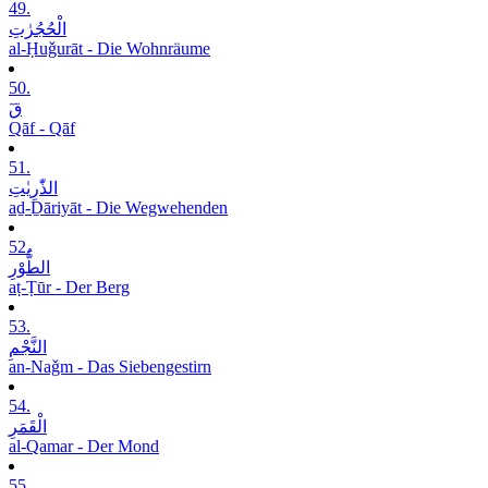
49.
الْحُجُرٰتِ
al-Ḥuǧurāt - Die Wohnräume
50.
قٓ
Qāf - Qāf
51.
الذّٰرِیٰتِ
aḏ-Ḏāriyāt - Die Wegwehenden
52.
الطُّوْرِ
aṭ-Ṭūr - Der Berg
53.
النَّجْمِ
an-Naǧm - Das Siebengestirn
54.
الْقَمَرِ
al-Qamar - Der Mond
55.