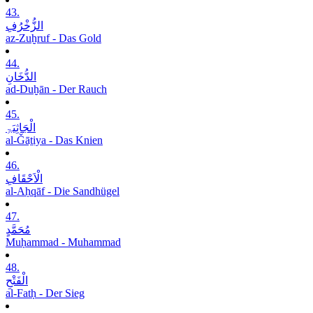
43.
الزُّخْرُفِ
az-Zuḫruf - Das Gold
44.
الدُّخَانِ
ad-Duḫān - Der Rauch
45.
الْجَاثِیَۃِ
al-Ǧāṯiya - Das Knien
46.
الْاَحْقَافِ
al-Aḥqāf - Die Sandhügel
47.
مُحَمَّدٍ
Muḥammad - Muhammad
48.
الْفَتْحِ
al-Fatḥ - Der Sieg