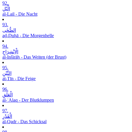
92.
الَّیْلِ
al-Lail - Die Nacht
93.
الضُّحٰی
aḍ-Ḍuḥā - Die Morgenhelle
94.
الْاِنْشِرَاحِ
al-Inširāḥ - Das Weiten (der Brust)
95.
التِّیْنِ
at-Tīn - Die Feige
96.
الْعَلَقِ
al-ʿAlaq - Der Blutklumpen
97.
الْقَدْرِ
al-Qadr - Das Schicksal