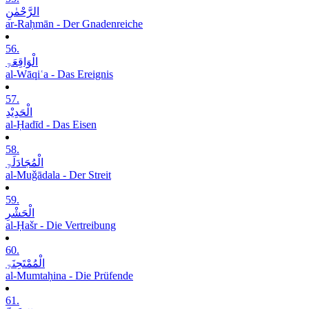
الرَّحْمٰنِ
ar-Raḥmān - Der Gnadenreiche
56.
الْوَاقِعَۃِ
al-Wāqiʿa - Das Ereignis
57.
الْحَدِیْدِ
al-Ḥadīd - Das Eisen
58.
الْمُجَادَلَۃِ
al-Muǧādala - Der Streit
59.
الْحَشْرِ
al-Ḥašr - Die Vertreibung
60.
الْمُمْتَحِنَۃِ
al-Mumtaḥina - Die Prüfende
61.