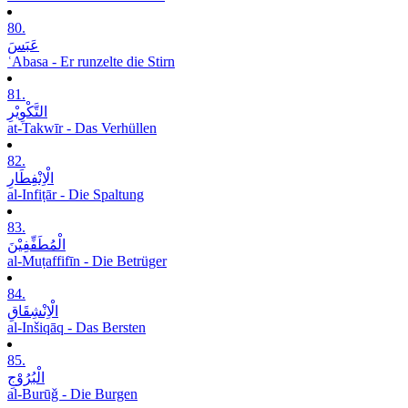
80.
عَبَسَ
ʿAbasa - Er runzelte die Stirn
81.
التَّکْوِیْرِ
at-Takwīr - Das Verhüllen
82.
الْاِنْفِطَارِ
al-Infiṭār - Die Spaltung
83.
الْمُطَفِّفِیْنَ
al-Muṭaffifīn - Die Betrüger
84.
الْاِنْشِقَاقِ
al-Inšiqāq - Das Bersten
85.
الْبُرُوْجِ
al-Burūǧ - Die Burgen