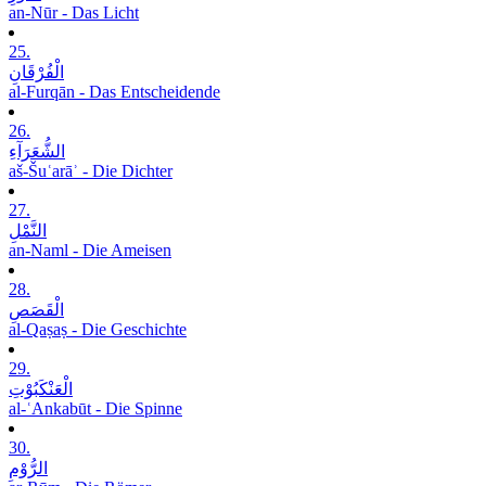
an-Nūr - Das Licht
25.
الْفُرْقَانِ
al-Furqān - Das Entscheidende
26.
الشُّعَرَآءِ
aš-Šuʿarāʾ - Die Dichter
27.
النَّمْلِ
an-Naml - Die Ameisen
28.
الْقَصَصِ
al-Qaṣaṣ - Die Geschichte
29.
الْعَنْکَبُوْتِ
al-ʿAnkabūt - Die Spinne
30.
الرُّوْمِ