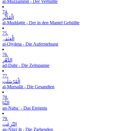
al-Muzzammil - Der Verhüllte
74.
الْمُدَّثِّرِ
al-Muddaṯṯir - Der in den Mantel Gehüllte
75.
الْقِیٰمَۃِ
al-Qiyāma - Die Auferstehung
76.
الدَّھْرِ
ad-Dahr - Die Zeitspanne
77.
الْمُرْسَلٰتِ
al-Mursalāt - Die Gesandten
78.
النَّبَاِ
an-Nabaʾ - Das Ereignis
79.
النّٰزِعٰتِ
an-Nāziʿāt - Die Ziehenden