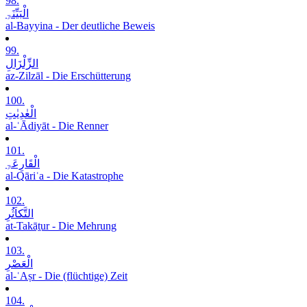
98.
الْبَیِّنَۃِ
al-Bayyina - Der deutliche Beweis
99.
الزِّلْزَالِ
az-Zilzāl - Die Erschütterung
100.
الْعٰدِیٰتِ
al-ʿĀdiyāt - Die Renner
101.
الْقَارِعَۃِ
al-Qāriʿa - Die Katastrophe
102.
التَّکاَثُرِ
at-Takāṯur - Die Mehrung
103.
الْعَصْرِ
al-ʿAṣr - Die (flüchtige) Zeit
104.