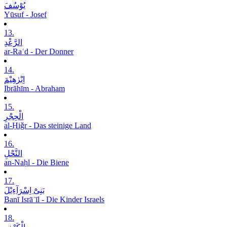
یُوْسُفَ
Yūsuf - Josef
13.
الرَّعْدِ
ar-Raʿd - Der Donner
14.
اِبْرٰھِیْمَ
Ibrāhīm - Abraham
15.
الْحِجْرِ
al-Ḥiǧr - Das steinige Land
16.
النَّحْلِ
an-Naḥl - Die Biene
17.
بَنِیْٓ اِسْرَآءِیْلَ
Banī Isrāʾīl - Die Kinder Israels
18.