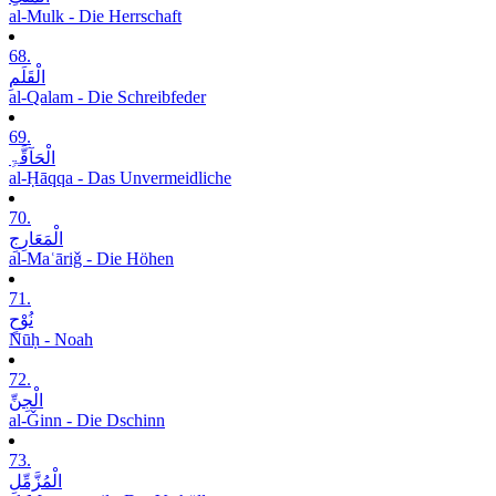
al-Mulk - Die Herrschaft
68.
الْقَلَمِ
al-Qalam - Die Schreibfeder
69.
الْحَآقَّۃِ
al-Ḥāqqa - Das Unvermeidliche
70.
الْمَعَارِجِ
al-Maʿāriǧ - Die Höhen
71.
نُوْحٍ
Nūḥ - Noah
72.
الْجِنِّ
al-Ǧinn - Die Dschinn
73.
الْمُزَّمِّلِ