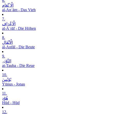
6.
الْاٴنْعَام
al-Anʿām - Das Vieh
7.
الْاَعْرَاف
al-Aʿrāf - Die Höhen
8.
الْاَنْفَالِ
al-Anfāl - Die Beute
9.
التَّوْبَۃِ
at-Tauba - Die Reue
10.
یُوْنُسَ
Yūnus - Jonas
11.
ھُوْدِ
Hūd - Hūd
12.