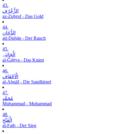
43.
الزُّخْرُفِ
az-Zuḫruf - Das Gold
44.
الدُّخَانِ
ad-Duḫān - Der Rauch
45.
الْجَاثِیَۃِ
al-Ǧāṯiya - Das Knien
46.
الْاَحْقَافِ
al-Aḥqāf - Die Sandhügel
47.
مُحَمَّدٍ
Muḥammad - Muhammad
48.
الْفَتْحِ
al-Fatḥ - Der Sieg