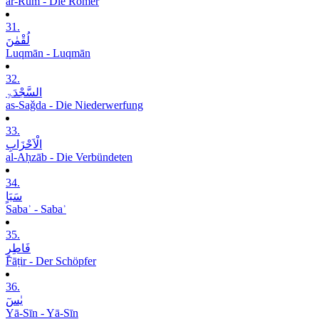
ar-Rūm - Die Römer
31.
لُقْمٰنَ
Luqmān - Luqmān
32.
السَّجْدَۃِ
as-Saǧda - Die Niederwerfung
33.
الْاَحْزَابِ
al-Aḥzāb - Die Verbündeten
34.
سَبَاٍ
Sabaʾ - Sabaʾ
35.
فَاطِرٍ
Fāṭir - Der Schöpfer
36.
یٰسٓ
Yā-Sīn - Yā-Sīn