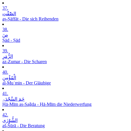
37.
الصّٰٓفّٰتِ
aṣ-Ṣāffāt - Die sich Reihenden
38.
صٓ
Ṣād - Ṣād
39.
الزُّمَرِ
az-Zumar - Die Scharen
40.
الْمُؤْمِنِ
al-Muʾmin - Der Gläubige
41.
حٰمٓ السَّجْدَۃِ
Ḥā-Mīm as-Saǧda - Ḥā-Mīm die Niederwerfung
42.
الشُّوْرٰی
aš-Šūrā - Die Beratung