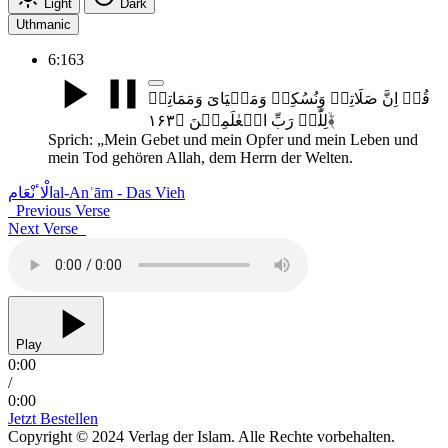
Light
Dark
Uthmanic
6:163
قُلۡ اِنَّ صَلَاتِیۡ وَنُسُکِیۡ وَمَحۡیَایَ وَمَمَاتِیۡ
لِلّٰہِ رَبِّ الۡعٰلَمِیۡنَ ﴿۱۶۳﴾ۙ
Sprich: „Mein Gebet und mein Opfer und mein Leben und
mein Tod gehören Allah, dem Herrn der Welten.
الْاٴنْعَام
al-Anʿām - Das Vieh
Previous Verse
Next Verse
Play
0:00
/
0:00
Jetzt Bestellen
Copyright © 2024 Verlag der Islam. Alle Rechte vorbehalten.