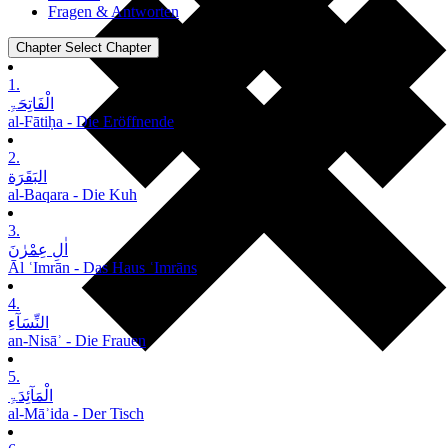
Fragen & Antworten
Chapter
Select Chapter
1.
الْفَاتِحَۃِ
al-Fātiḥa - Die Eröffnende
2.
البَقَرَة
al-Baqara - Die Kuh
3.
اٰلِ عِمْرٰنَ
Āl ʿImrān - Das Haus ʿImrāns
4.
النِّسَآءِ
an-Nisāʾ - Die Frauen
5.
الْمَآئِدَۃِ
al-Māʾida - Der Tisch