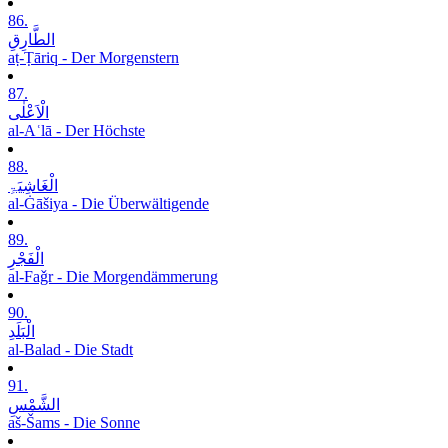
86.
الطَّارِقِ
aṭ-Ṭāriq - Der Morgenstern
87.
الْاَعْلٰی
al-Aʿlā - Der Höchste
88.
الْغَاشِیَۃِ
al-Ġāšiya - Die Überwältigende
89.
الْفَجْرِ
al-Faǧr - Die Morgendämmerung
90.
الْبَلَدِ
al-Balad - Die Stadt
91.
الشَّمْسِ
aš-Šams - Die Sonne