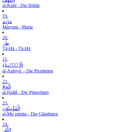
الْکَھْفِ
al-Kahf - Die Höhle
19.
مَرْیَمَ
Maryam - Maria
20.
طٰہٰ
Ṭā-Hā - Ṭā-Hā
21.
الْاَ نۡۢبِیَآءِ
al-Anbiyāʾ - Die Propheten
22.
الْحَجِّ
al-Ḥaǧǧ - Die Pilgerfahrt
23.
الْمُؤْمِنُوْنَ
al-Muʾminūn - Die Gläubigen
24.
النُّوْرِ