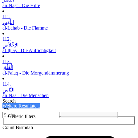
an-Naṣr - Die Hilfe
111.
اللَّھَبِ
al-Lahab - Die Flamme
112.
الْاِخْلاَصِ
al-Iḫlāṣ - Die Aufrichtigkeit
113.
الْفَلَقِ
al-Falaq - Die Morgendämmerung
114.
النَّاسِ
an-Nās - Die Menschen
Search
Weitere Resultate...
Generic filters
Count Bismilah