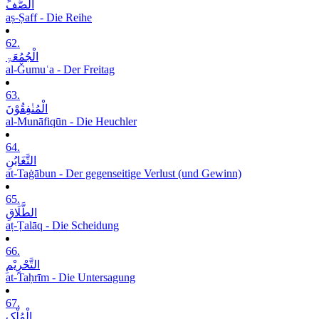
الصَّفِّ
aṣ-Ṣaff - Die Reihe
62.
الْجُمُعَۃِ
al-Ǧumuʿa - Der Freitag
63.
الْمُنٰفِقُوْنَ
al-Munāfiqūn - Die Heuchler
64.
التَّغَابُنِ
at-Taġābun - Der gegenseitige Verlust (und Gewinn)
65.
الطَّلَاقِ
aṭ-Ṭalāq - Die Scheidung
66.
التَّحْرِیْمِ
at-Taḥrīm - Die Untersagung
67.
الْمُلْکِ