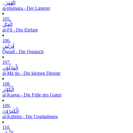
الْھُمَزَۃِ
al-Humaza - Der Lästerer
105.
الْفِیْلِ
al-Fīl - Der Elefant
106.
قُرَیْشٍ
Quraiš - Die Quraisch
107.
الْمَاعُوْنِ
al-Māʿūn - Die kleinen Dienste
108.
الْکَوْثَرِ
al-Kauṯar - Die Fülle des Guten
109.
الْکٰفِرُوْنَ
al-Kāfirūn - Die Ungläubigen
110.
النَّصْرِ