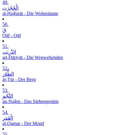
49.
الْحُجُرٰتِ
al-Ḥuǧurāt - Die Wohnräume
50.
قٓ
Qāf - Qāf
51.
الذّٰرِیٰتِ
aḏ-Ḏāriyāt - Die Wegwehenden
52.
الطُّوْرِ
aṭ-Ṭūr - Der Berg
53.
النَّجْمِ
an-Naǧm - Das Siebengestirn
54.
الْقَمَرِ
al-Qamar - Der Mond
55.