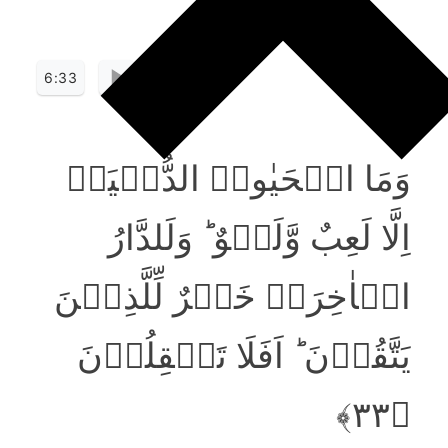
6:33
وَمَا الۡحَیٰوۃُ الدُّنۡیَاۤ
اِلَّا لَعِبٌ وَّلَہۡوٌ ؕ وَلَلدَّارُ
الۡاٰخِرَۃُ خَیۡرٌ لِّلَّذِیۡنَ
یَتَّقُوۡنَ ؕ اَفَلَا تَعۡقِلُوۡنَ
﴿۳۳﴾