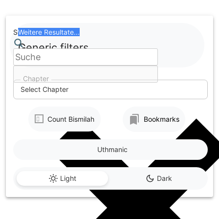
Skip
to
content
Search
Weitere Resultate...
Generic filters
Chapter
Select Chapter
Count Bismilah
Bookmarks
Uthmanic
Light
Dark