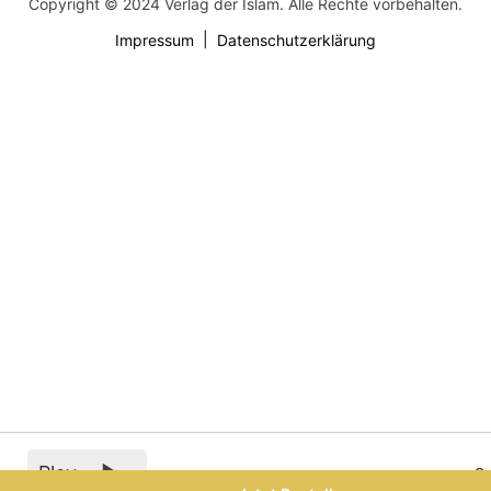
Copyright © 2024 Verlag der Islam. Alle Rechte vorbehalten.
Impressum
Datenschutzerklärung
Play
0