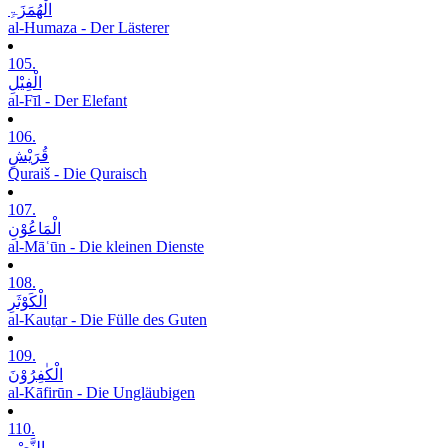
الْھُمَزَۃِ
al-Humaza - Der Lästerer
105.
الْفِیْلِ
al-Fīl - Der Elefant
106.
قُرَیْشٍ
Quraiš - Die Quraisch
107.
الْمَاعُوْنِ
al-Māʿūn - Die kleinen Dienste
108.
الْکَوْثَرِ
al-Kauṯar - Die Fülle des Guten
109.
الْکٰفِرُوْنَ
al-Kāfirūn - Die Ungläubigen
110.
النَّصْرِ