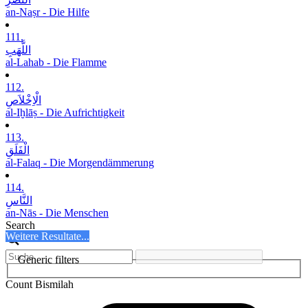
an-Naṣr - Die Hilfe
111.
اللَّھَبِ
al-Lahab - Die Flamme
112.
الْاِخْلاَصِ
al-Iḫlāṣ - Die Aufrichtigkeit
113.
الْفَلَقِ
al-Falaq - Die Morgendämmerung
114.
النَّاسِ
an-Nās - Die Menschen
Search
Weitere Resultate...
Generic filters
Count Bismilah