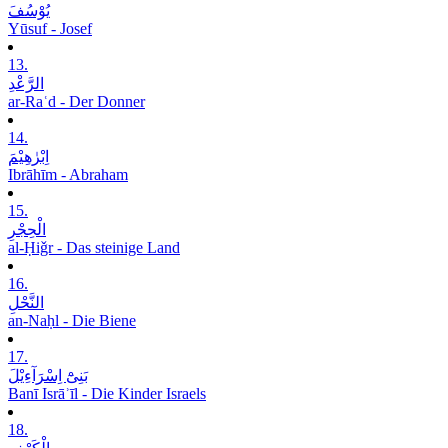
یُوْسُفَ
Yūsuf - Josef
13.
الرَّعْدِ
ar-Raʿd - Der Donner
14.
اِبْرٰھِیْمَ
Ibrāhīm - Abraham
15.
الْحِجْرِ
al-Ḥiǧr - Das steinige Land
16.
النَّحْلِ
an-Naḥl - Die Biene
17.
بَنِیْٓ اِسْرَآءِیْلَ
Banī Isrāʾīl - Die Kinder Israels
18.