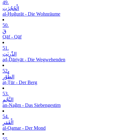
49.
الْحُجُرٰتِ
al-Ḥuǧurāt - Die Wohnräume
50.
قٓ
Qāf - Qāf
51.
الذّٰرِیٰتِ
aḏ-Ḏāriyāt - Die Wegwehenden
52.
الطُّوْرِ
aṭ-Ṭūr - Der Berg
53.
النَّجْمِ
an-Naǧm - Das Siebengestirn
54.
الْقَمَرِ
al-Qamar - Der Mond
55.