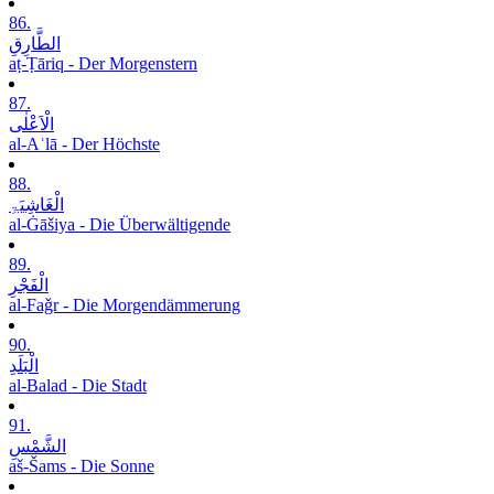
86.
الطَّارِقِ
aṭ-Ṭāriq - Der Morgenstern
87.
الْاَعْلٰی
al-Aʿlā - Der Höchste
88.
الْغَاشِیَۃِ
al-Ġāšiya - Die Überwältigende
89.
الْفَجْرِ
al-Faǧr - Die Morgendämmerung
90.
الْبَلَدِ
al-Balad - Die Stadt
91.
الشَّمْسِ
aš-Šams - Die Sonne