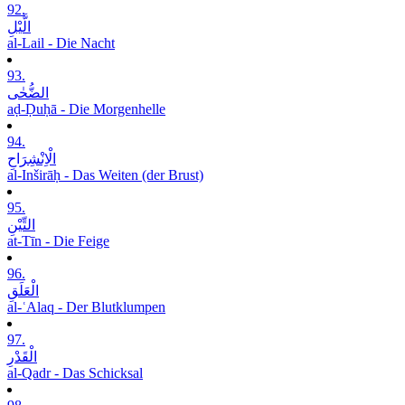
92.
الَّیْلِ
al-Lail - Die Nacht
93.
الضُّحٰی
aḍ-Ḍuḥā - Die Morgenhelle
94.
الْاِنْشِرَاحِ
al-Inširāḥ - Das Weiten (der Brust)
95.
التِّیْنِ
at-Tīn - Die Feige
96.
الْعَلَقِ
al-ʿAlaq - Der Blutklumpen
97.
الْقَدْرِ
al-Qadr - Das Schicksal