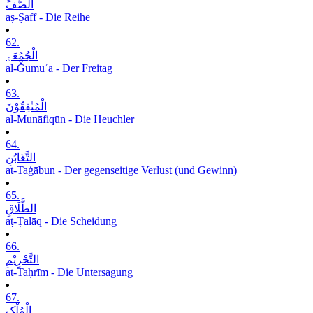
الصَّفِّ
aṣ-Ṣaff - Die Reihe
62.
الْجُمُعَۃِ
al-Ǧumuʿa - Der Freitag
63.
الْمُنٰفِقُوْنَ
al-Munāfiqūn - Die Heuchler
64.
التَّغَابُنِ
at-Taġābun - Der gegenseitige Verlust (und Gewinn)
65.
الطَّلَاقِ
aṭ-Ṭalāq - Die Scheidung
66.
التَّحْرِیْمِ
at-Taḥrīm - Die Untersagung
67.
الْمُلْکِ