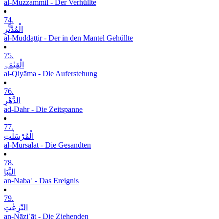
al-Muzzammil - Der Verhüllte
74.
الْمُدَّثِّرِ
al-Muddaṯṯir - Der in den Mantel Gehüllte
75.
الْقِیٰمَۃِ
al-Qiyāma - Die Auferstehung
76.
الدَّھْرِ
ad-Dahr - Die Zeitspanne
77.
الْمُرْسَلٰتِ
al-Mursalāt - Die Gesandten
78.
النَّبَاِ
an-Nabaʾ - Das Ereignis
79.
النّٰزِعٰتِ
an-Nāziʿāt - Die Ziehenden