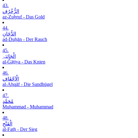
43.
الزُّخْرُفِ
az-Zuḫruf - Das Gold
44.
الدُّخَانِ
ad-Duḫān - Der Rauch
45.
الْجَاثِیَۃِ
al-Ǧāṯiya - Das Knien
46.
الْاَحْقَافِ
al-Aḥqāf - Die Sandhügel
47.
مُحَمَّدٍ
Muḥammad - Muhammad
48.
الْفَتْحِ
al-Fatḥ - Der Sieg