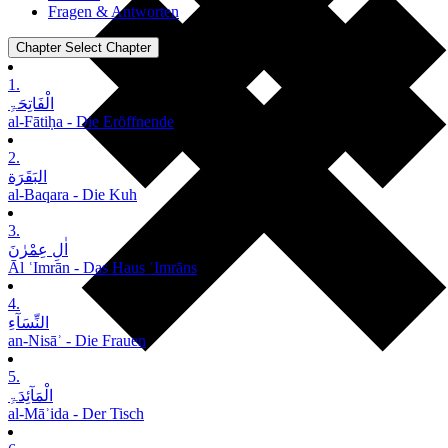
Fragen & Antworten
Chapter
Select Chapter
1.
الْفَاتِحَۃِ
al-Fātiḥa - Die Eröffnende
2.
البَقَرَة
al-Baqara - Die Kuh
3.
اٰلِ عِمْرٰنَ
Āl ʿImrān - Das Haus ʿImrāns
4.
النِّسَآءِ
an-Nisāʾ - Die Frauen
5.
الْمَآئِدَۃِ
al-Māʾida - Der Tisch