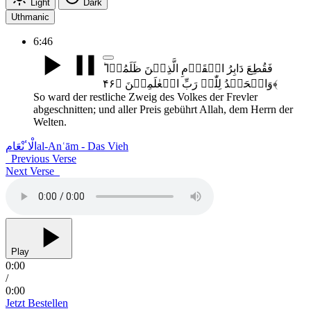
Light
Dark
Uthmanic
6:46
فَقُطِعَ دَابِرُ الۡقَوۡمِ الَّذِیۡنَ ظَلَمُوۡا ؕ
وَالۡحَمۡدُ لِلّٰہِ رَبِّ الۡعٰلَمِیۡنَ ﴿۴۶﴾
So ward der restliche Zweig des Volkes der Frevler
abgeschnitten; und aller Preis gebührt Allah, dem Herrn der
Welten.
الْاٴنْعَام
al-Anʿām - Das Vieh
Previous Verse
Next Verse
Play
0:00
/
0:00
Jetzt Bestellen