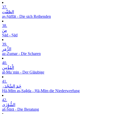
37.
الصّٰٓفّٰتِ
aṣ-Ṣāffāt - Die sich Reihenden
38.
صٓ
Ṣād - Ṣād
39.
الزُّمَرِ
az-Zumar - Die Scharen
40.
الْمُؤْمِنِ
al-Muʾmin - Der Gläubige
41.
حٰمٓ السَّجْدَۃِ
Ḥā-Mīm as-Saǧda - Ḥā-Mīm die Niederwerfung
42.
الشُّوْرٰی
aš-Šūrā - Die Beratung