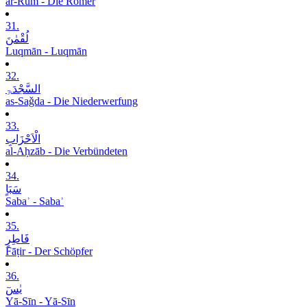
ar-Rūm - Die Römer
31.
لُقْمٰنَ
Luqmān - Luqmān
32.
السَّجْدَۃِ
as-Saǧda - Die Niederwerfung
33.
الْاَحْزَابِ
al-Aḥzāb - Die Verbündeten
34.
سَبَاٍ
Sabaʾ - Sabaʾ
35.
فَاطِرٍ
Fāṭir - Der Schöpfer
36.
یٰسٓ
Yā-Sīn - Yā-Sīn