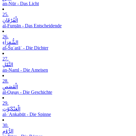
an-Nūr - Das Licht
25.
الْفُرْقَانِ
al-Furqān - Das Entscheidende
26.
الشُّعَرَآءِ
aš-Šuʿarāʾ - Die Dichter
27.
النَّمْلِ
an-Naml - Die Ameisen
28.
الْقَصَصِ
al-Qaṣaṣ - Die Geschichte
29.
الْعَنْکَبُوْتِ
al-ʿAnkabūt - Die Spinne
30.
الرُّوْمِ