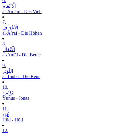
6.
الْاٴنْعَام
al-Anʿām - Das Vieh
7.
الْاَعْرَاف
al-Aʿrāf - Die Höhen
8.
الْاَنْفَالِ
al-Anfāl - Die Beute
9.
التَّوْبَۃِ
at-Tauba - Die Reue
10.
یُوْنُسَ
Yūnus - Jonas
11.
ھُوْدِ
Hūd - Hūd
12.