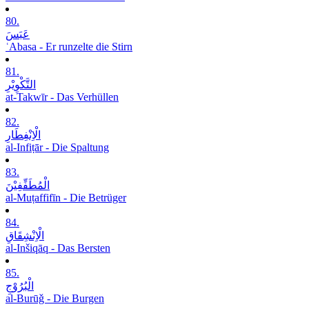
80.
عَبَسَ
ʿAbasa - Er runzelte die Stirn
81.
التَّکْوِیْرِ
at-Takwīr - Das Verhüllen
82.
الْاِنْفِطَارِ
al-Infiṭār - Die Spaltung
83.
الْمُطَفِّفِیْنَ
al-Muṭaffifīn - Die Betrüger
84.
الْاِنْشِقَاقِ
al-Inšiqāq - Das Bersten
85.
الْبُرُوْجِ
al-Burūǧ - Die Burgen