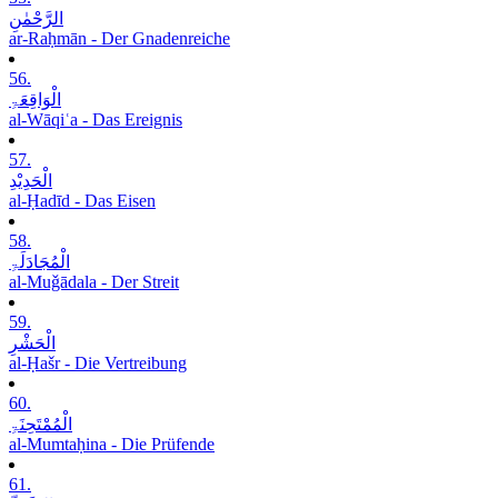
الرَّحْمٰنِ
ar-Raḥmān - Der Gnadenreiche
56.
الْوَاقِعَۃِ
al-Wāqiʿa - Das Ereignis
57.
الْحَدِیْدِ
al-Ḥadīd - Das Eisen
58.
الْمُجَادَلَۃِ
al-Muǧādala - Der Streit
59.
الْحَشْرِ
al-Ḥašr - Die Vertreibung
60.
الْمُمْتَحِنَۃِ
al-Mumtaḥina - Die Prüfende
61.