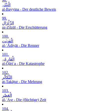
98.
الْبَیِّنَۃِ
al-Bayyina - Der deutliche Beweis
99.
الزِّلْزَالِ
az-Zilzāl - Die Erschütterung
100.
الْعٰدِیٰتِ
al-ʿĀdiyāt - Die Renner
101.
الْقَارِعَۃِ
al-Qāriʿa - Die Katastrophe
102.
التَّکاَثُرِ
at-Takāṯur - Die Mehrung
103.
الْعَصْرِ
al-ʿAṣr - Die (flüchtige) Zeit
104.