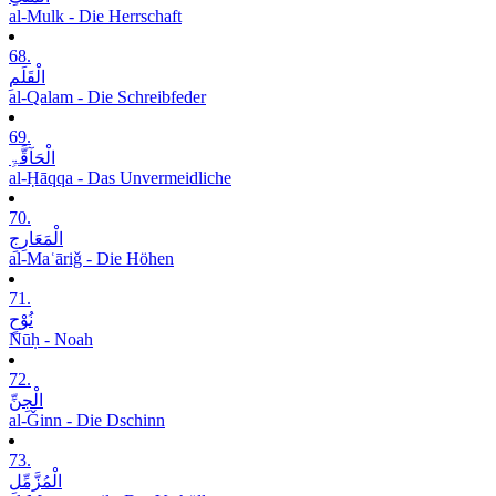
al-Mulk - Die Herrschaft
68.
الْقَلَمِ
al-Qalam - Die Schreibfeder
69.
الْحَآقَّۃِ
al-Ḥāqqa - Das Unvermeidliche
70.
الْمَعَارِجِ
al-Maʿāriǧ - Die Höhen
71.
نُوْحٍ
Nūḥ - Noah
72.
الْجِنِّ
al-Ǧinn - Die Dschinn
73.
الْمُزَّمِّلِ