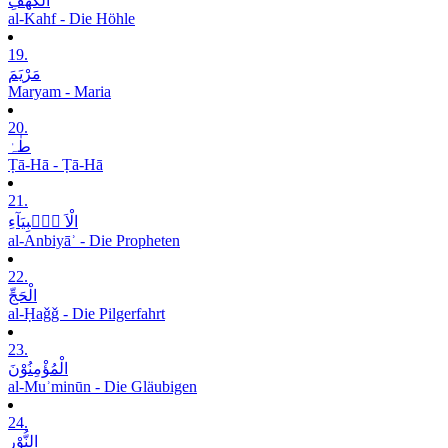
الْکَھْفِ
al-Kahf - Die Höhle
19.
مَرْیَمَ
Maryam - Maria
20.
طٰہٰ
Ṭā-Hā - Ṭā-Hā
21.
الْاَ نۡۢبِیَآءِ
al-Anbiyāʾ - Die Propheten
22.
الْحَجِّ
al-Ḥaǧǧ - Die Pilgerfahrt
23.
الْمُؤْمِنُوْنَ
al-Muʾminūn - Die Gläubigen
24.
النُّوْرِ