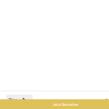
Play
0
Jetzt Bestellen