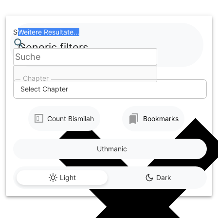
Skip
to
content
Search
Weitere Resultate...
Generic filters
Chapter
Select Chapter
Count Bismilah
Bookmarks
Uthmanic
Light
Dark