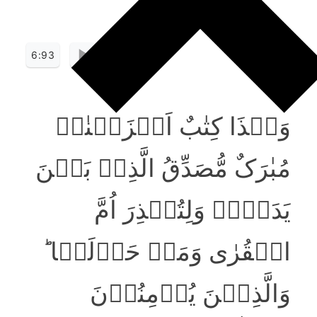
6:93
وَہٰذَا کِتٰبٌ اَنۡزَلۡنٰہُ
مُبٰرَکٌ مُّصَدِّقُ الَّذِیۡ بَیۡنَ
یَدَیۡہِ وَلِتُنۡذِرَ اُمَّ
الۡقُرٰی وَمَنۡ حَوۡلَہَا ؕ
وَالَّذِیۡنَ یُؤۡمِنُوۡنَ