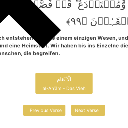
ٌ وَّمُسۡتَوۡدَعٌ ؕ قَدۡ فَصَّلۡنَا الۡاٰی
َفۡقَہُوۡنَ ﴿۹۹
uch entstehen ließ aus einem einzigen Wesen, und 
und eine Heimstatt. Wir haben bis ins Einzelne di
enschen, die begreifen.
الْاٴنْعَام
al-Anʿām - Das Vieh
Previous Verse
Next Verse