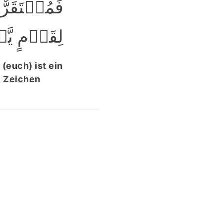
فَمُسۡتَقَرّ
لِقَوۡمٍ یّ﴾
(euch) ist ein
e Zeichen