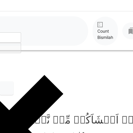
Count
Bismilah
ِیۡۤ اَنۡشَاَکُمۡ مِّنۡ نَّفۡسٍ وَّاحِدَ