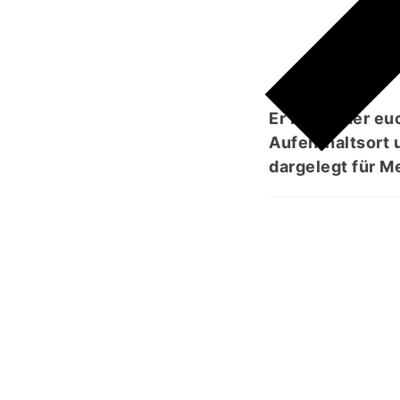
ٰتِ
Er ist es, der e
Aufenthaltsort 
dargelegt für M