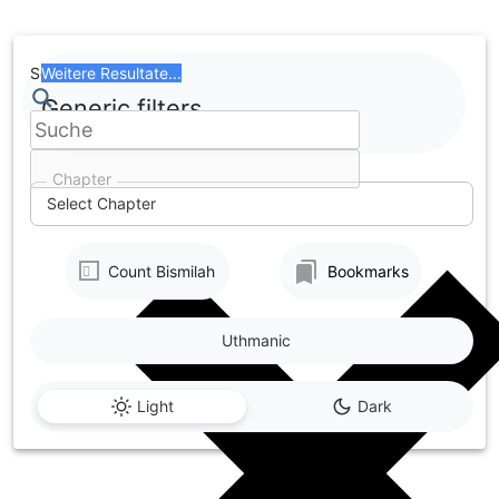
Skip
to
content
Search
Weitere Resultate...
Generic filters
Chapter
Select Chapter
Count Bismilah
Bookmarks
Uthmanic
Light
Dark