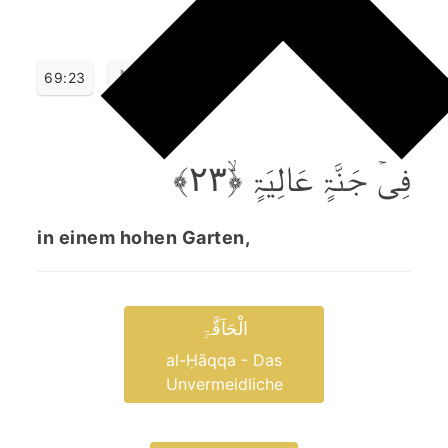
69:23
فِیۡ جَنَّۃٍ عَالِیَۃٍ ﴿ۙ۲۳﴾
in einem hohen Garten,
الْحَآقَّۃِ
al-Ḥāqqa - Das
Unvermeidliche