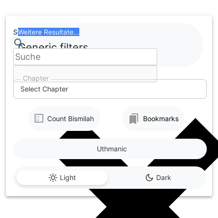
Skip
to
content
Search
Weitere Resultate...
Generic filters
Chapter
Select Chapter
Count Bismilah
Bookmarks
Uthmanic
Light
Dark