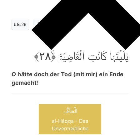
69:28
یٰلَیۡتَہَا کَانَتِ الۡقَاضِیَۃَ ﴿ۚ۲۸﴾
O hätte doch der Tod (mit mir) ein Ende
gemacht!
الْحَآقَّۃِ
al-Ḥāqqa - Das
Unvermeidliche