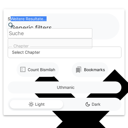
Skip
to
content
Search
Weitere Resultate...
Generic filters
Chapter
Select Chapter
Count Bismilah
Bookmarks
Uthmanic
Light
Dark