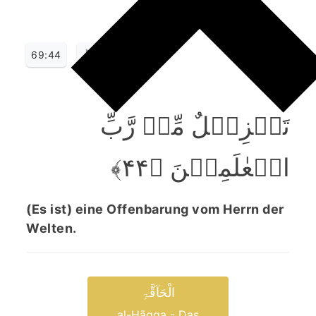
69:44
تَنۡزِیۡلٌ مِّنۡ رَّبِّ
الۡعٰلَمِیۡنَ ﴿۴۴﴾
(Es ist) eine Offenbarung vom Herrn der
Welten.
الْحَآقَّۃِ
al-Ḥāqqa - Das