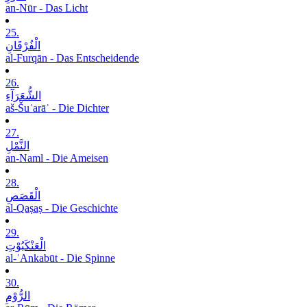
an-Nūr - Das Licht
25.
الْفُرْقَانِ
al-Furqān - Das Entscheidende
26.
الشُّعَرَآءِ
aš-Šuʿarāʾ - Die Dichter
27.
النَّمْلِ
an-Naml - Die Ameisen
28.
الْقَصَصِ
al-Qaṣaṣ - Die Geschichte
29.
الْعَنْکَبُوْتِ
al-ʿAnkabūt - Die Spinne
30.
الرُّوْمِ