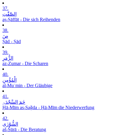
37.
الصّٰٓفّٰتِ
aṣ-Ṣāffāt - Die sich Reihenden
38.
صٓ
Ṣād - Ṣād
39.
الزُّمَرِ
az-Zumar - Die Scharen
40.
الْمُؤْمِنِ
al-Muʾmin - Der Gläubige
41.
حٰمٓ السَّجْدَۃِ
Ḥā-Mīm as-Saǧda - Ḥā-Mīm die Niederwerfung
42.
الشُّوْرٰی
aš-Šūrā - Die Beratung