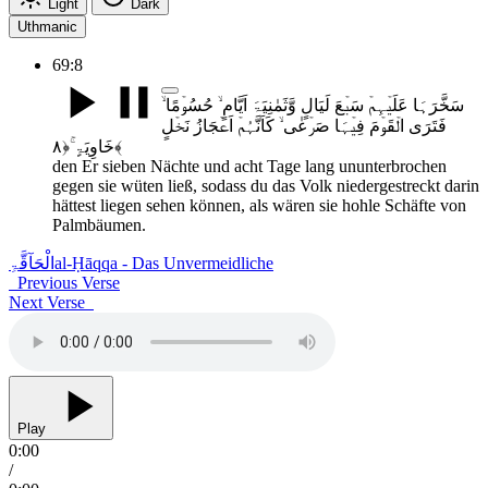
Light
Dark
Uthmanic
69:8
سَخَّرَہَا عَلَیۡہِمۡ سَبۡعَ لَیَالٍ وَّثَمٰنِیَۃَ اَیَّامٍ ۙ حُسُوۡمًا ۙ
فَتَرَی الۡقَوۡمَ فِیۡہَا صَرۡعٰی ۙ کَاَنَّہُمۡ اَعۡجَازُ نَخۡلٍ
خَاوِیَۃٍ ۚ﴿۸﴾
den Er sieben Nächte und acht Tage lang ununterbrochen
gegen sie wüten ließ, sodass du das Volk niedergestreckt darin
hättest liegen sehen können, als wären sie hohle Schäfte von
Palmbäumen.
الْحَآقَّۃِ
al-Ḥāqqa - Das Unvermeidliche
Previous Verse
Next Verse
Play
0:00
/