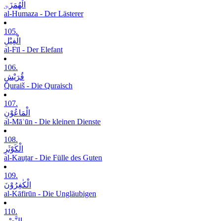
الْھُمَزَۃِ
al-Humaza - Der Lästerer
105.
الْفِیْلِ
al-Fīl - Der Elefant
106.
قُرَیْشٍ
Quraiš - Die Quraisch
107.
الْمَاعُوْنِ
al-Māʿūn - Die kleinen Dienste
108.
الْکَوْثَرِ
al-Kauṯar - Die Fülle des Guten
109.
الْکٰفِرُوْنَ
al-Kāfirūn - Die Ungläubigen
110.
النَّصْرِ