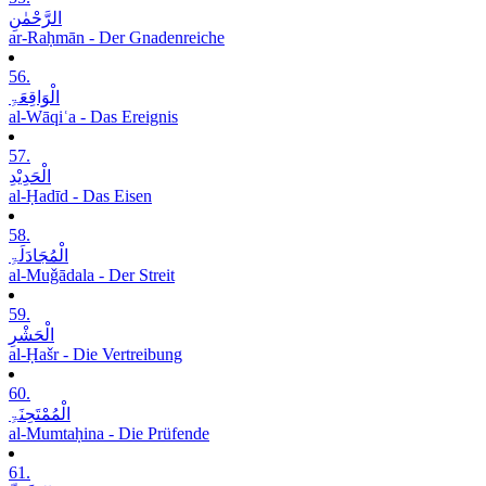
الرَّحْمٰنِ
ar-Raḥmān - Der Gnadenreiche
56.
الْوَاقِعَۃِ
al-Wāqiʿa - Das Ereignis
57.
الْحَدِیْدِ
al-Ḥadīd - Das Eisen
58.
الْمُجَادَلَۃِ
al-Muǧādala - Der Streit
59.
الْحَشْرِ
al-Ḥašr - Die Vertreibung
60.
الْمُمْتَحِنَۃِ
al-Mumtaḥina - Die Prüfende
61.