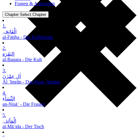
Fragen & Antworten
Chapter
Select Chapter
1.
الْفَاتِحَۃِ
al-Fātiḥa - Die Eröffnende
2.
البَقَرَة
al-Baqara - Die Kuh
3.
اٰلِ عِمْرٰنَ
Āl ʿImrān - Das Haus ʿImrāns
4.
النِّسَآءِ
an-Nisāʾ - Die Frauen
5.
الْمَآئِدَۃِ
al-Māʾida - Der Tisch