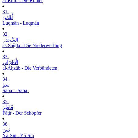
ar-Rūm - Die Römer
31.
لُقْمٰنَ
Luqmān - Luqmān
32.
السَّجْدَۃِ
as-Saǧda - Die Niederwerfung
33.
الْاَحْزَابِ
al-Aḥzāb - Die Verbündeten
34.
سَبَاٍ
Sabaʾ - Sabaʾ
35.
فَاطِرٍ
Fāṭir - Der Schöpfer
36.
یٰسٓ
Yā-Sīn - Yā-Sīn