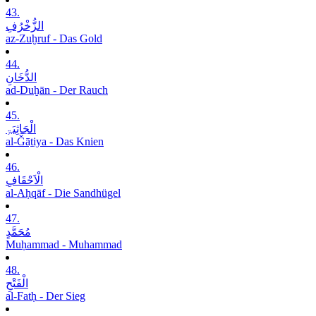
43.
الزُّخْرُفِ
az-Zuḫruf - Das Gold
44.
الدُّخَانِ
ad-Duḫān - Der Rauch
45.
الْجَاثِیَۃِ
al-Ǧāṯiya - Das Knien
46.
الْاَحْقَافِ
al-Aḥqāf - Die Sandhügel
47.
مُحَمَّدٍ
Muḥammad - Muhammad
48.
الْفَتْحِ
al-Fatḥ - Der Sieg