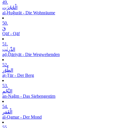
49.
الْحُجُرٰتِ
al-Ḥuǧurāt - Die Wohnräume
50.
قٓ
Qāf - Qāf
51.
الذّٰرِیٰتِ
aḏ-Ḏāriyāt - Die Wegwehenden
52.
الطُّوْرِ
aṭ-Ṭūr - Der Berg
53.
النَّجْمِ
an-Naǧm - Das Siebengestirn
54.
الْقَمَرِ
al-Qamar - Der Mond
55.