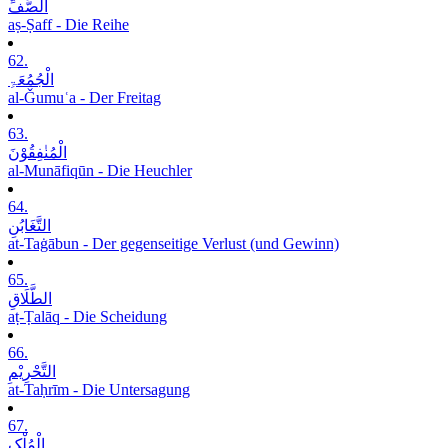
الصَّفِّ
aṣ-Ṣaff - Die Reihe
62.
الْجُمُعَۃِ
al-Ǧumuʿa - Der Freitag
63.
الْمُنٰفِقُوْنَ
al-Munāfiqūn - Die Heuchler
64.
التَّغَابُنِ
at-Taġābun - Der gegenseitige Verlust (und Gewinn)
65.
الطَّلَاقِ
aṭ-Ṭalāq - Die Scheidung
66.
التَّحْرِیْمِ
at-Taḥrīm - Die Untersagung
67.
الْمُلْکِ