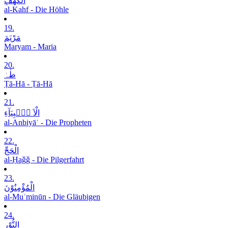
الْکَھْفِ
al-Kahf - Die Höhle
19.
مَرْیَمَ
Maryam - Maria
20.
طٰہٰ
Ṭā-Hā - Ṭā-Hā
21.
الْاَ نۡۢبِیَآءِ
al-Anbiyāʾ - Die Propheten
22.
الْحَجِّ
al-Ḥaǧǧ - Die Pilgerfahrt
23.
الْمُؤْمِنُوْنَ
al-Muʾminūn - Die Gläubigen
24.
النُّوْرِ