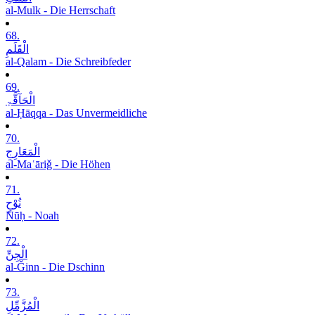
al-Mulk - Die Herrschaft
68.
الْقَلَمِ
al-Qalam - Die Schreibfeder
69.
الْحَآقَّۃِ
al-Ḥāqqa - Das Unvermeidliche
70.
الْمَعَارِجِ
al-Maʿāriǧ - Die Höhen
71.
نُوْحٍ
Nūḥ - Noah
72.
الْجِنِّ
al-Ǧinn - Die Dschinn
73.
الْمُزَّمِّلِ