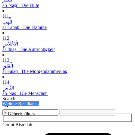
an-Naṣr - Die Hilfe
111.
اللَّھَبِ
al-Lahab - Die Flamme
112.
الْاِخْلاَصِ
al-Iḫlāṣ - Die Aufrichtigkeit
113.
الْفَلَقِ
al-Falaq - Die Morgendämmerung
114.
النَّاسِ
an-Nās - Die Menschen
Search
Weitere Resultate...
Generic filters
Count Bismilah