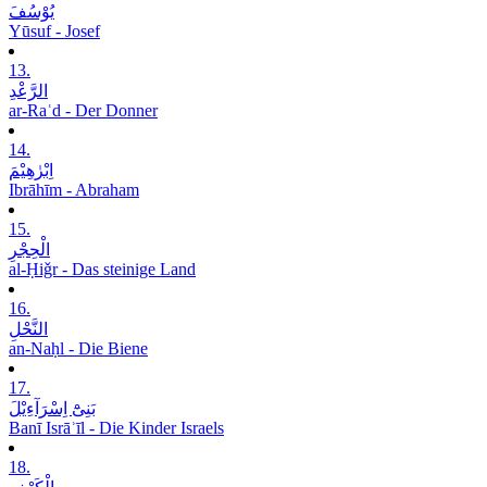
یُوْسُفَ
Yūsuf - Josef
13.
الرَّعْدِ
ar-Raʿd - Der Donner
14.
اِبْرٰھِیْمَ
Ibrāhīm - Abraham
15.
الْحِجْرِ
al-Ḥiǧr - Das steinige Land
16.
النَّحْلِ
an-Naḥl - Die Biene
17.
بَنِیْٓ اِسْرَآءِیْلَ
Banī Isrāʾīl - Die Kinder Israels
18.