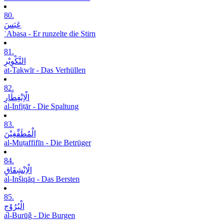
80.
عَبَسَ
ʿAbasa - Er runzelte die Stirn
81.
التَّکْوِیْرِ
at-Takwīr - Das Verhüllen
82.
الْاِنْفِطَارِ
al-Infiṭār - Die Spaltung
83.
الْمُطَفِّفِیْنَ
al-Muṭaffifīn - Die Betrüger
84.
الْاِنْشِقَاقِ
al-Inšiqāq - Das Bersten
85.
الْبُرُوْجِ
al-Burūǧ - Die Burgen