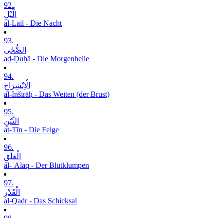
92.
الَّیْلِ
al-Lail - Die Nacht
93.
الضُّحٰی
aḍ-Ḍuḥā - Die Morgenhelle
94.
الْاِنْشِرَاحِ
al-Inširāḥ - Das Weiten (der Brust)
95.
التِّیْنِ
at-Tīn - Die Feige
96.
الْعَلَقِ
al-ʿAlaq - Der Blutklumpen
97.
الْقَدْرِ
al-Qadr - Das Schicksal