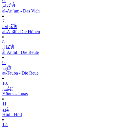
6.
الْاٴنْعَام
al-Anʿām - Das Vieh
7.
الْاَعْرَاف
al-Aʿrāf - Die Höhen
8.
الْاَنْفَالِ
al-Anfāl - Die Beute
9.
التَّوْبَۃِ
at-Tauba - Die Reue
10.
یُوْنُسَ
Yūnus - Jonas
11.
ھُوْدِ
Hūd - Hūd
12.