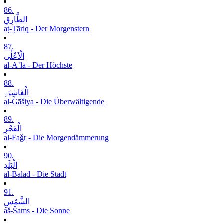
86.
الطَّارِقِ
aṭ-Ṭāriq - Der Morgenstern
87.
الْاَعْلٰی
al-Aʿlā - Der Höchste
88.
الْغَاشِیَۃِ
al-Ġāšiya - Die Überwältigende
89.
الْفَجْرِ
al-Faǧr - Die Morgendämmerung
90.
الْبَلَدِ
al-Balad - Die Stadt
91.
الشَّمْسِ
aš-Šams - Die Sonne