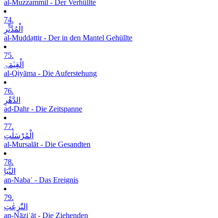
al-Muzzammil - Der Verhüllte
74.
الْمُدَّثِّرِ
al-Muddaṯṯir - Der in den Mantel Gehüllte
75.
الْقِیٰمَۃِ
al-Qiyāma - Die Auferstehung
76.
الدَّھْرِ
ad-Dahr - Die Zeitspanne
77.
الْمُرْسَلٰتِ
al-Mursalāt - Die Gesandten
78.
النَّبَاِ
an-Nabaʾ - Das Ereignis
79.
النّٰزِعٰتِ
an-Nāziʿāt - Die Ziehenden