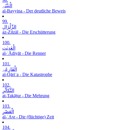
98.
الْبَیِّنَۃِ
al-Bayyina - Der deutliche Beweis
99.
الزِّلْزَالِ
az-Zilzāl - Die Erschütterung
100.
الْعٰدِیٰتِ
al-ʿĀdiyāt - Die Renner
101.
الْقَارِعَۃِ
al-Qāriʿa - Die Katastrophe
102.
التَّکاَثُرِ
at-Takāṯur - Die Mehrung
103.
الْعَصْرِ
al-ʿAṣr - Die (flüchtige) Zeit
104.