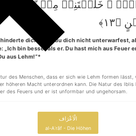
ۡہُ ۚ خَلَقۡتَنِیۡ مِنۡ نَّارٍ وَّخَلَق
ٍ ﴿۱۳
hinderte dich, dass du dich nicht unterwarfest, al
: „Ich bin besser als er. Du hast mich aus Feuer e
Du aus Lehm!“*
Natur des Menschen, dass er sich wie Lehm formen lässt,
er höheren Macht unterordnen kann. Die Natur des Iblis 
der des Feuers und er ist unformbar und ungehorsam.
الْاَعْرَاف
al-Aʿrāf - Die Höhen