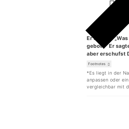
ۡتَہٗ
Er sprach: „Was 
gebot?“ Er sagte
aber erschufst 
Footnotes
*Es liegt in der 
anpassen oder ein
vergleichbar mit 