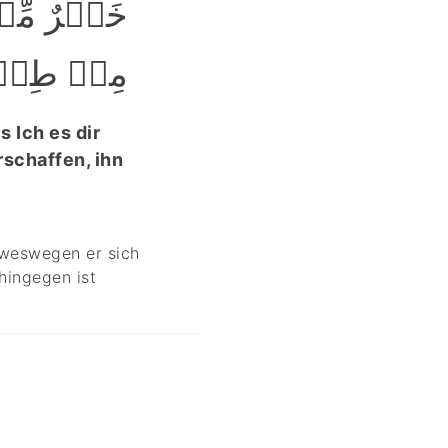
خَیۡرٌ مِّن
مِنۡ طِیۡن﴾
s Ich es dir
rschaffen, ihn
 weswegen er sich
hingegen ist