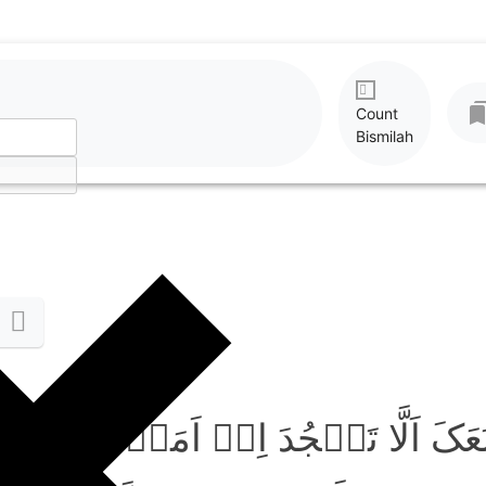
Count
Bismilah
عَکَ اَلَّا تَسۡجُدَ اِذۡ اَمَرۡتُکَ ؕ قَالَ ا