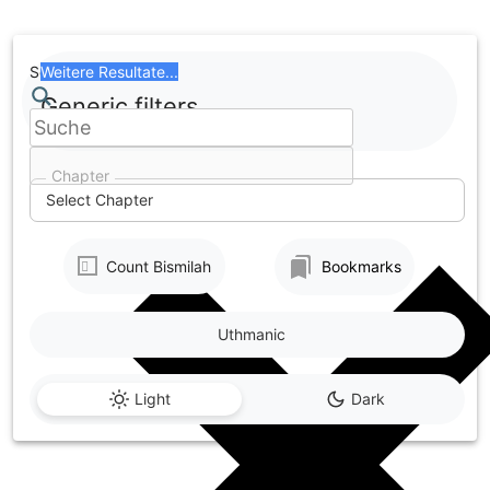
Skip
to
content
Search
Weitere Resultate...
Generic filters
Chapter
Select Chapter
Count Bismilah
Bookmarks
Uthmanic
Light
Dark