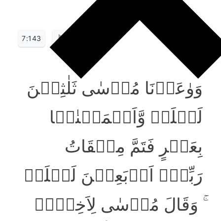
7:143
وَوٰعَدۡنَا مُوۡسٰی ثَلٰثِیۡنَ
لَیۡلَۃً وَّاَتۡمَمۡنٰہَا
بِعَشۡرٍ فَتَمَّ مِیۡقَاتُ
رَبِّہٖۤ اَرۡبَعِیۡنَ لَیۡلَۃً
ۚ وَقَالَ مُوۡسٰی لِاَخِیۡہِ