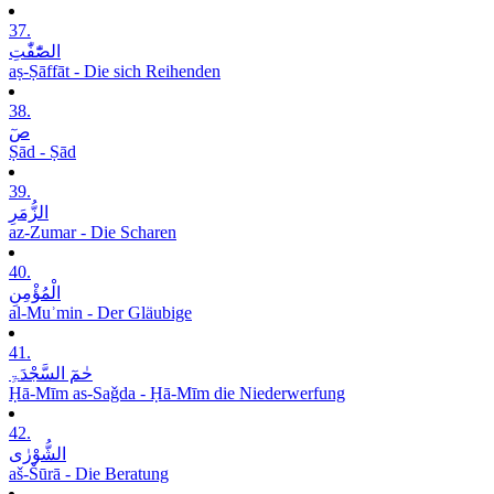
37.
الصّٰٓفّٰتِ
aṣ-Ṣāffāt - Die sich Reihenden
38.
صٓ
Ṣād - Ṣād
39.
الزُّمَرِ
az-Zumar - Die Scharen
40.
الْمُؤْمِنِ
al-Muʾmin - Der Gläubige
41.
حٰمٓ السَّجْدَۃِ
Ḥā-Mīm as-Saǧda - Ḥā-Mīm die Niederwerfung
42.
الشُّوْرٰی
aš-Šūrā - Die Beratung