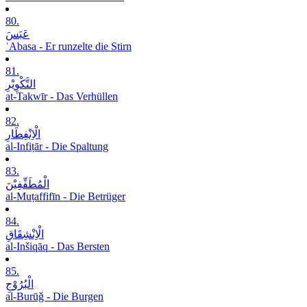
80.
عَبَسَ
ʿAbasa - Er runzelte die Stirn
81.
التَّکْوِیْرِ
at-Takwīr - Das Verhüllen
82.
الْاِنْفِطَارِ
al-Infiṭār - Die Spaltung
83.
الْمُطَفِّفِیْنَ
al-Muṭaffifīn - Die Betrüger
84.
الْاِنْشِقَاقِ
al-Inšiqāq - Das Bersten
85.
الْبُرُوْجِ
al-Burūǧ - Die Burgen