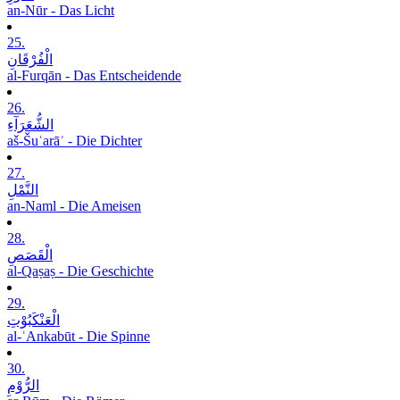
an-Nūr - Das Licht
25.
الْفُرْقَانِ
al-Furqān - Das Entscheidende
26.
الشُّعَرَآءِ
aš-Šuʿarāʾ - Die Dichter
27.
النَّمْلِ
an-Naml - Die Ameisen
28.
الْقَصَصِ
al-Qaṣaṣ - Die Geschichte
29.
الْعَنْکَبُوْتِ
al-ʿAnkabūt - Die Spinne
30.
الرُّوْمِ