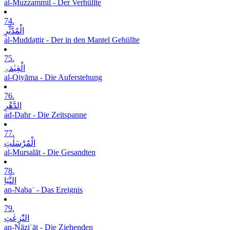
al-Muzzammil - Der Verhüllte
74.
الْمُدَّثِّرِ
al-Muddaṯṯir - Der in den Mantel Gehüllte
75.
الْقِیٰمَۃِ
al-Qiyāma - Die Auferstehung
76.
الدَّھْرِ
ad-Dahr - Die Zeitspanne
77.
الْمُرْسَلٰتِ
al-Mursalāt - Die Gesandten
78.
النَّبَاِ
an-Nabaʾ - Das Ereignis
79.
النّٰزِعٰتِ
an-Nāziʿāt - Die Ziehenden