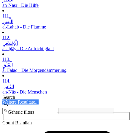
an-Naṣr - Die Hilfe
111.
اللَّھَبِ
al-Lahab - Die Flamme
112.
الْاِخْلاَصِ
al-Iḫlāṣ - Die Aufrichtigkeit
113.
الْفَلَقِ
al-Falaq - Die Morgendämmerung
114.
النَّاسِ
an-Nās - Die Menschen
Search
Weitere Resultate...
Generic filters
Count Bismilah