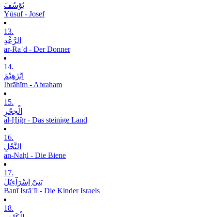
یُوْسُفَ
Yūsuf - Josef
13.
الرَّعْدِ
ar-Raʿd - Der Donner
14.
اِبْرٰھِیْمَ
Ibrāhīm - Abraham
15.
الْحِجْرِ
al-Ḥiǧr - Das steinige Land
16.
النَّحْلِ
an-Naḥl - Die Biene
17.
بَنِیْٓ اِسْرَآءِیْلَ
Banī Isrāʾīl - Die Kinder Israels
18.