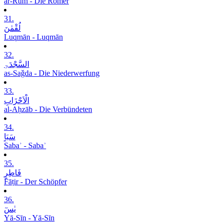
ar-Rūm - Die Römer
31.
لُقْمٰنَ
Luqmān - Luqmān
32.
السَّجْدَۃِ
as-Saǧda - Die Niederwerfung
33.
الْاَحْزَابِ
al-Aḥzāb - Die Verbündeten
34.
سَبَاٍ
Sabaʾ - Sabaʾ
35.
فَاطِرٍ
Fāṭir - Der Schöpfer
36.
یٰسٓ
Yā-Sīn - Yā-Sīn