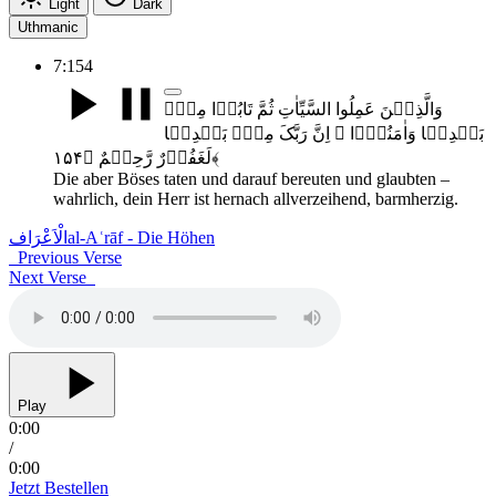
Light
Dark
Uthmanic
7:154
وَالَّذِیۡنَ عَمِلُوا السَّیِّاٰتِ ثُمَّ تَابُوۡا مِنۡۢ
بَعۡدِہَا وَاٰمَنُوۡۤا ۫ اِنَّ رَبَّکَ مِنۡۢ بَعۡدِہَا
لَغَفُوۡرٌ رَّحِیۡمٌ ﴿۱۵۴﴾
Die aber Böses taten und darauf bereuten und glaubten –
wahrlich, dein Herr ist hernach allverzeihend, barmherzig.
الْاَعْرَاف
al-Aʿrāf - Die Höhen
Previous Verse
Next Verse
Play
0:00
/
0:00
Jetzt Bestellen