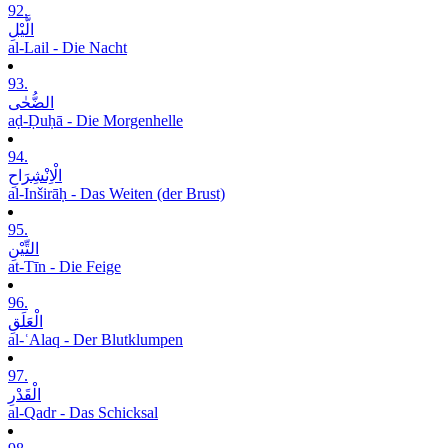
92.
الَّیْلِ
al-Lail - Die Nacht
93.
الضُّحٰی
aḍ-Ḍuḥā - Die Morgenhelle
94.
الْاِنْشِرَاحِ
al-Inširāḥ - Das Weiten (der Brust)
95.
التِّیْنِ
at-Tīn - Die Feige
96.
الْعَلَقِ
al-ʿAlaq - Der Blutklumpen
97.
الْقَدْرِ
al-Qadr - Das Schicksal