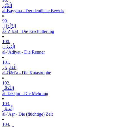
98.
الْبَیِّنَۃِ
al-Bayyina - Der deutliche Beweis
99.
الزِّلْزَالِ
az-Zilzāl - Die Erschütterung
100.
الْعٰدِیٰتِ
al-ʿĀdiyāt - Die Renner
101.
الْقَارِعَۃِ
al-Qāriʿa - Die Katastrophe
102.
التَّکاَثُرِ
at-Takāṯur - Die Mehrung
103.
الْعَصْرِ
al-ʿAṣr - Die (flüchtige) Zeit
104.