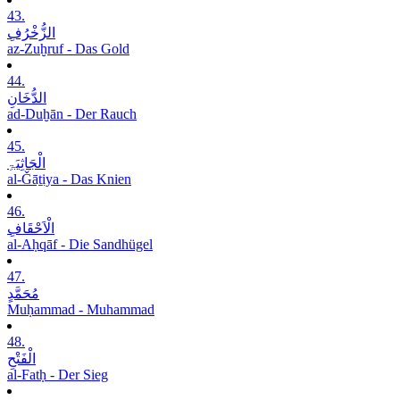
43.
الزُّخْرُفِ
az-Zuḫruf - Das Gold
44.
الدُّخَانِ
ad-Duḫān - Der Rauch
45.
الْجَاثِیَۃِ
al-Ǧāṯiya - Das Knien
46.
الْاَحْقَافِ
al-Aḥqāf - Die Sandhügel
47.
مُحَمَّدٍ
Muḥammad - Muhammad
48.
الْفَتْحِ
al-Fatḥ - Der Sieg