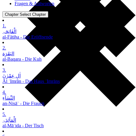
Fragen & Antworten
Chapter
Select Chapter
1.
الْفَاتِحَۃِ
al-Fātiḥa - Die Eröffnende
2.
البَقَرَة
al-Baqara - Die Kuh
3.
اٰلِ عِمْرٰنَ
Āl ʿImrān - Das Haus ʿImrāns
4.
النِّسَآءِ
an-Nisāʾ - Die Frauen
5.
الْمَآئِدَۃِ
al-Māʾida - Der Tisch