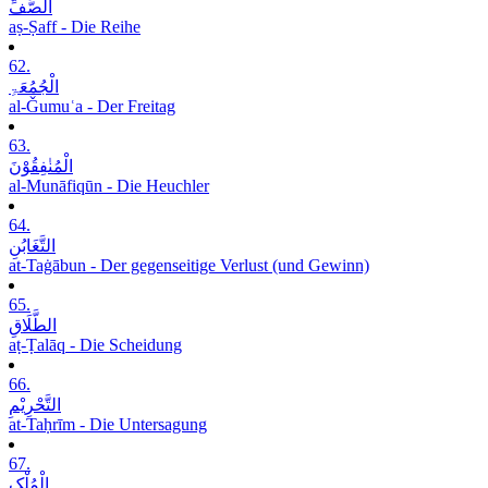
الصَّفِّ
aṣ-Ṣaff - Die Reihe
62.
الْجُمُعَۃِ
al-Ǧumuʿa - Der Freitag
63.
الْمُنٰفِقُوْنَ
al-Munāfiqūn - Die Heuchler
64.
التَّغَابُنِ
at-Taġābun - Der gegenseitige Verlust (und Gewinn)
65.
الطَّلَاقِ
aṭ-Ṭalāq - Die Scheidung
66.
التَّحْرِیْمِ
at-Taḥrīm - Die Untersagung
67.
الْمُلْکِ