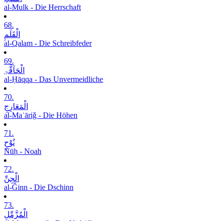
al-Mulk - Die Herrschaft
68.
الْقَلَمِ
al-Qalam - Die Schreibfeder
69.
الْحَآقَّۃِ
al-Ḥāqqa - Das Unvermeidliche
70.
الْمَعَارِجِ
al-Maʿāriǧ - Die Höhen
71.
نُوْحٍ
Nūḥ - Noah
72.
الْجِنِّ
al-Ǧinn - Die Dschinn
73.
الْمُزَّمِّلِ