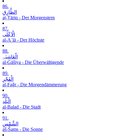
86.
الطَّارِقِ
aṭ-Ṭāriq - Der Morgenstern
87.
الْاَعْلٰی
al-Aʿlā - Der Höchste
88.
الْغَاشِیَۃِ
al-Ġāšiya - Die Überwältigende
89.
الْفَجْرِ
al-Faǧr - Die Morgendämmerung
90.
الْبَلَدِ
al-Balad - Die Stadt
91.
الشَّمْسِ
aš-Šams - Die Sonne