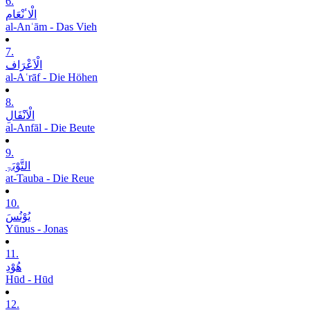
6.
الْاٴنْعَام
al-Anʿām - Das Vieh
7.
الْاَعْرَاف
al-Aʿrāf - Die Höhen
8.
الْاَنْفَالِ
al-Anfāl - Die Beute
9.
التَّوْبَۃِ
at-Tauba - Die Reue
10.
یُوْنُسَ
Yūnus - Jonas
11.
ھُوْدِ
Hūd - Hūd
12.