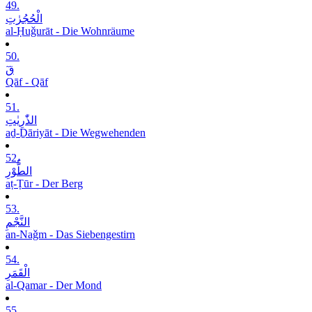
49.
الْحُجُرٰتِ
al-Ḥuǧurāt - Die Wohnräume
50.
قٓ
Qāf - Qāf
51.
الذّٰرِیٰتِ
aḏ-Ḏāriyāt - Die Wegwehenden
52.
الطُّوْرِ
aṭ-Ṭūr - Der Berg
53.
النَّجْمِ
an-Naǧm - Das Siebengestirn
54.
الْقَمَرِ
al-Qamar - Der Mond
55.