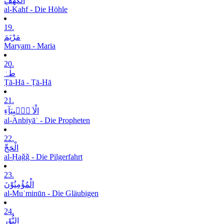
الْکَھْفِ
al-Kahf - Die Höhle
19.
مَرْیَمَ
Maryam - Maria
20.
طٰہٰ
Ṭā-Hā - Ṭā-Hā
21.
الْاَ نۡۢبِیَآءِ
al-Anbiyāʾ - Die Propheten
22.
الْحَجِّ
al-Ḥaǧǧ - Die Pilgerfahrt
23.
الْمُؤْمِنُوْنَ
al-Muʾminūn - Die Gläubigen
24.
النُّوْرِ