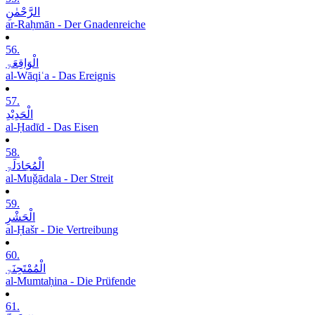
الرَّحْمٰنِ
ar-Raḥmān - Der Gnadenreiche
56.
الْوَاقِعَۃِ
al-Wāqiʿa - Das Ereignis
57.
الْحَدِیْدِ
al-Ḥadīd - Das Eisen
58.
الْمُجَادَلَۃِ
al-Muǧādala - Der Streit
59.
الْحَشْرِ
al-Ḥašr - Die Vertreibung
60.
الْمُمْتَحِنَۃِ
al-Mumtaḥina - Die Prüfende
61.