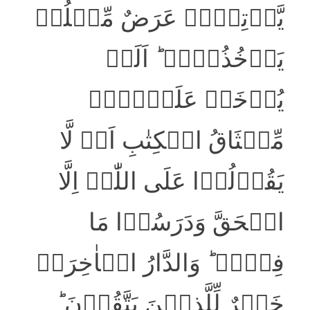
یَّاۡتِہِمۡ عَرَضٌ مِّثۡلُہٗ
یَاۡخُذُوۡہُ ؕ اَلَمۡ
یُؤۡخَذۡ عَلَیۡہِمۡ
مِّیۡثَاقُ الۡکِتٰبِ اَنۡ لَّا
یَقُوۡلُوۡا عَلَی اللّٰہِ اِلَّا
الۡحَقَّ وَدَرَسُوۡا مَا
فِیۡہِ ؕ وَالدَّارُ الۡاٰخِرَۃُ
خَیۡرٌ لِّلَّذِیۡنَ یَتَّقُوۡنَ ؕ