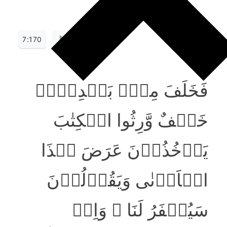
7:170
فَخَلَفَ مِنۡۢ بَعۡدِہِمۡ
خَلۡفٌ وَّرِثُوا الۡکِتٰبَ
یَاۡخُذُوۡنَ عَرَضَ ہٰذَا
الۡاَدۡنٰی وَیَقُوۡلُوۡنَ
سَیُغۡفَرُ لَنَا ۚ وَاِنۡ