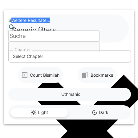
Skip
to
content
Search
Weitere Resultate...
Generic filters
Chapter
Select Chapter
Count Bismilah
Bookmarks
Uthmanic
Light
Dark