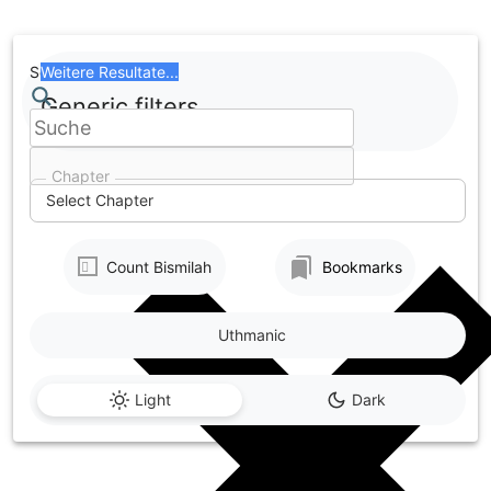
Skip
to
content
Search
Weitere Resultate...
Generic filters
Chapter
Select Chapter
Count Bismilah
Bookmarks
Uthmanic
Light
Dark