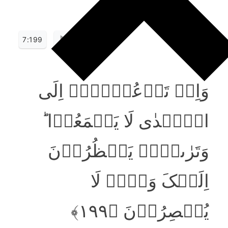
7:199
وَاِنۡ تَدۡعُوۡہُمۡ اِلَی
الۡہُدٰی لَا یَسۡمَعُوۡا ؕ
وَتَرٰٮہُمۡ یَنۡظُرُوۡنَ
اِلَیۡکَ وَہُمۡ لَا
یُبۡصِرُوۡنَ ﴿۱۹۹﴾