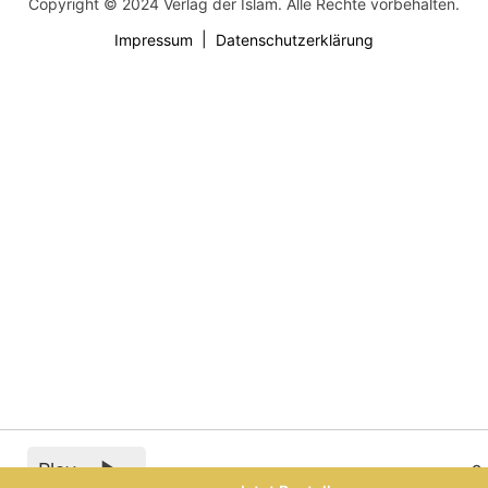
Copyright © 2024 Verlag der Islam. Alle Rechte vorbehalten.
Impressum
Datenschutzerklärung
Play
0