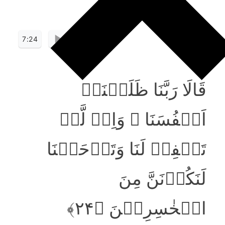
7:24
قَالَا رَبَّنَا ظَلَمۡنَاۤ
اَنۡفُسَنَا ٜ وَاِنۡ لَّمۡ
تَغۡفِرۡ لَنَا وَتَرۡحَمۡنَا
لَنَکُوۡنَنَّ مِنَ
الۡخٰسِرِیۡنَ ﴿۲۴﴾