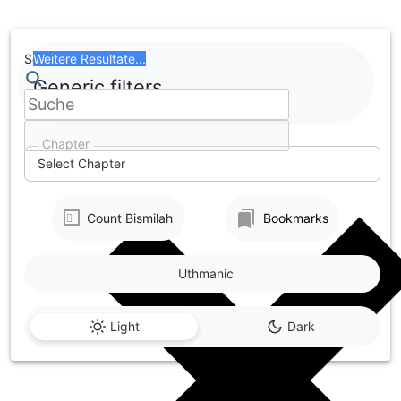
Skip
to
content
Search
Weitere Resultate...
Generic filters
Chapter
Select Chapter
Count Bismilah
Bookmarks
Uthmanic
Light
Dark