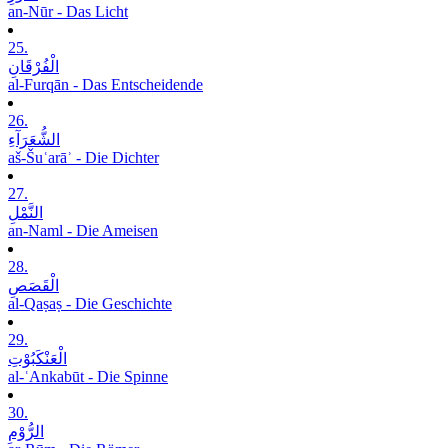
an-Nūr - Das Licht
25.
الْفُرْقَانِ
al-Furqān - Das Entscheidende
26.
الشُّعَرَآءِ
aš-Šuʿarāʾ - Die Dichter
27.
النَّمْلِ
an-Naml - Die Ameisen
28.
الْقَصَصِ
al-Qaṣaṣ - Die Geschichte
29.
الْعَنْکَبُوْتِ
al-ʿAnkabūt - Die Spinne
30.
الرُّوْمِ