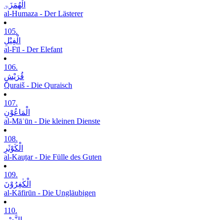
الْھُمَزَۃِ
al-Humaza - Der Lästerer
105.
الْفِیْلِ
al-Fīl - Der Elefant
106.
قُرَیْشٍ
Quraiš - Die Quraisch
107.
الْمَاعُوْنِ
al-Māʿūn - Die kleinen Dienste
108.
الْکَوْثَرِ
al-Kauṯar - Die Fülle des Guten
109.
الْکٰفِرُوْنَ
al-Kāfirūn - Die Ungläubigen
110.
النَّصْرِ