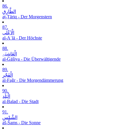
86.
الطَّارِقِ
aṭ-Ṭāriq - Der Morgenstern
87.
الْاَعْلٰی
al-Aʿlā - Der Höchste
88.
الْغَاشِیَۃِ
al-Ġāšiya - Die Überwältigende
89.
الْفَجْرِ
al-Faǧr - Die Morgendämmerung
90.
الْبَلَدِ
al-Balad - Die Stadt
91.
الشَّمْسِ
aš-Šams - Die Sonne