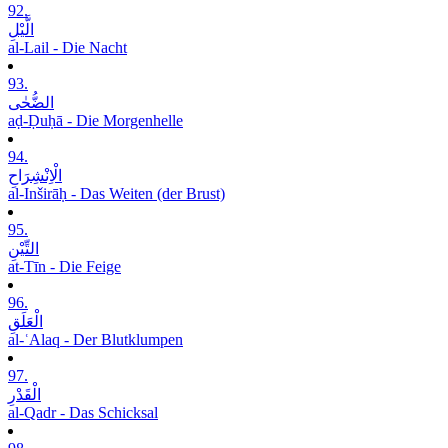
92.
الَّیْلِ
al-Lail - Die Nacht
93.
الضُّحٰی
aḍ-Ḍuḥā - Die Morgenhelle
94.
الْاِنْشِرَاحِ
al-Inširāḥ - Das Weiten (der Brust)
95.
التِّیْنِ
at-Tīn - Die Feige
96.
الْعَلَقِ
al-ʿAlaq - Der Blutklumpen
97.
الْقَدْرِ
al-Qadr - Das Schicksal