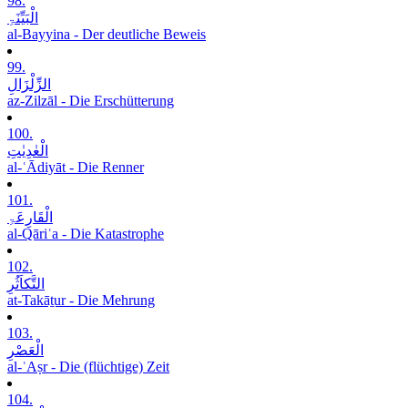
98.
الْبَیِّنَۃِ
al-Bayyina - Der deutliche Beweis
99.
الزِّلْزَالِ
az-Zilzāl - Die Erschütterung
100.
الْعٰدِیٰتِ
al-ʿĀdiyāt - Die Renner
101.
الْقَارِعَۃِ
al-Qāriʿa - Die Katastrophe
102.
التَّکاَثُرِ
at-Takāṯur - Die Mehrung
103.
الْعَصْرِ
al-ʿAṣr - Die (flüchtige) Zeit
104.