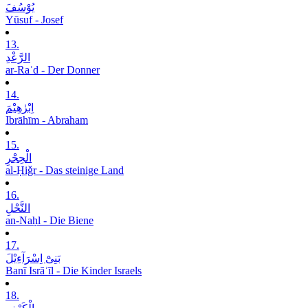
یُوْسُفَ
Yūsuf - Josef
13.
الرَّعْدِ
ar-Raʿd - Der Donner
14.
اِبْرٰھِیْمَ
Ibrāhīm - Abraham
15.
الْحِجْرِ
al-Ḥiǧr - Das steinige Land
16.
النَّحْلِ
an-Naḥl - Die Biene
17.
بَنِیْٓ اِسْرَآءِیْلَ
Banī Isrāʾīl - Die Kinder Israels
18.