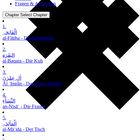
Fragen & Antworten
Chapter
Select Chapter
1.
الْفَاتِحَۃِ
al-Fātiḥa - Die Eröffnende
2.
البَقَرَة
al-Baqara - Die Kuh
3.
اٰلِ عِمْرٰنَ
Āl ʿImrān - Das Haus ʿImrāns
4.
النِّسَآءِ
an-Nisāʾ - Die Frauen
5.
الْمَآئِدَۃِ
al-Māʾida - Der Tisch