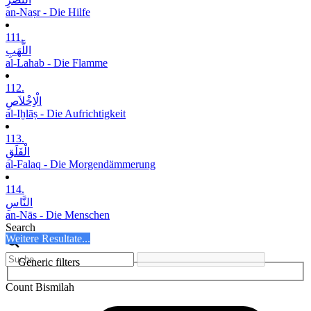
an-Naṣr - Die Hilfe
111.
اللَّھَبِ
al-Lahab - Die Flamme
112.
الْاِخْلاَصِ
al-Iḫlāṣ - Die Aufrichtigkeit
113.
الْفَلَقِ
al-Falaq - Die Morgendämmerung
114.
النَّاسِ
an-Nās - Die Menschen
Search
Weitere Resultate...
Generic filters
Count Bismilah