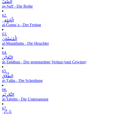
الصَّفِّ
aṣ-Ṣaff - Die Reihe
62.
الْجُمُعَۃِ
al-Ǧumuʿa - Der Freitag
63.
الْمُنٰفِقُوْنَ
al-Munāfiqūn - Die Heuchler
64.
التَّغَابُنِ
at-Taġābun - Der gegenseitige Verlust (und Gewinn)
65.
الطَّلَاقِ
aṭ-Ṭalāq - Die Scheidung
66.
التَّحْرِیْمِ
at-Taḥrīm - Die Untersagung
67.
الْمُلْکِ