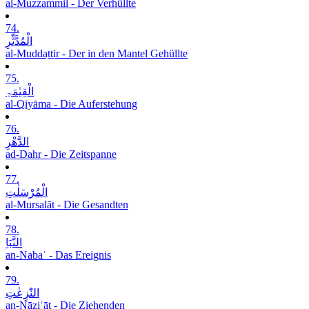
al-Muzzammil - Der Verhüllte
74.
الْمُدَّثِّرِ
al-Muddaṯṯir - Der in den Mantel Gehüllte
75.
الْقِیٰمَۃِ
al-Qiyāma - Die Auferstehung
76.
الدَّھْرِ
ad-Dahr - Die Zeitspanne
77.
الْمُرْسَلٰتِ
al-Mursalāt - Die Gesandten
78.
النَّبَاِ
an-Nabaʾ - Das Ereignis
79.
النّٰزِعٰتِ
an-Nāziʿāt - Die Ziehenden