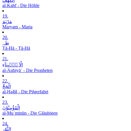
الْکَھْفِ
al-Kahf - Die Höhle
19.
مَرْیَمَ
Maryam - Maria
20.
طٰہٰ
Ṭā-Hā - Ṭā-Hā
21.
الْاَ نۡۢبِیَآءِ
al-Anbiyāʾ - Die Propheten
22.
الْحَجِّ
al-Ḥaǧǧ - Die Pilgerfahrt
23.
الْمُؤْمِنُوْنَ
al-Muʾminūn - Die Gläubigen
24.
النُّوْرِ