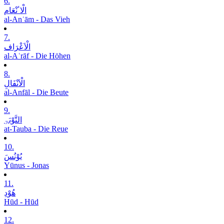
6.
الْاٴنْعَام
al-Anʿām - Das Vieh
7.
الْاَعْرَاف
al-Aʿrāf - Die Höhen
8.
الْاَنْفَالِ
al-Anfāl - Die Beute
9.
التَّوْبَۃِ
at-Tauba - Die Reue
10.
یُوْنُسَ
Yūnus - Jonas
11.
ھُوْدِ
Hūd - Hūd
12.