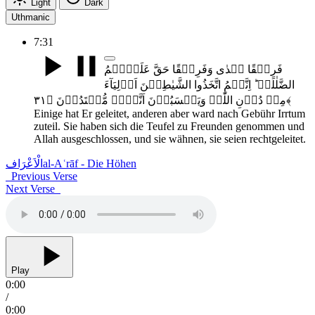
Light
Dark
Uthmanic
7:31
فَرِیۡقًا ہَدٰی وَفَرِیۡقًا حَقَّ عَلَیۡہِمُ
الضَّلٰلَۃُ ؕ اِنَّہُمُ اتَّخَذُوا الشَّیٰطِیۡنَ اَوۡلِیَآءَ
مِنۡ دُوۡنِ اللّٰہِ وَیَحۡسَبُوۡنَ اَنَّہُمۡ مُّہۡتَدُوۡنَ ﴿۳۱﴾
Einige hat Er geleitet, anderen aber ward nach Gebühr Irrtum
zuteil. Sie haben sich die Teufel zu Freunden genommen und
Allah ausgeschlossen, und sie wähnen, sie seien rechtgeleitet.
الْاَعْرَاف
al-Aʿrāf - Die Höhen
Previous Verse
Next Verse
Play
0:00
/
0:00