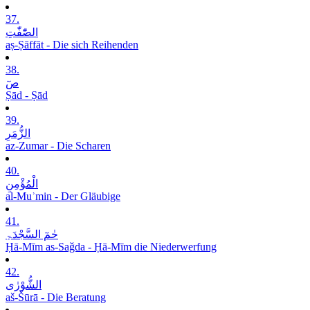
37.
الصّٰٓفّٰتِ
aṣ-Ṣāffāt - Die sich Reihenden
38.
صٓ
Ṣād - Ṣād
39.
الزُّمَرِ
az-Zumar - Die Scharen
40.
الْمُؤْمِنِ
al-Muʾmin - Der Gläubige
41.
حٰمٓ السَّجْدَۃِ
Ḥā-Mīm as-Saǧda - Ḥā-Mīm die Niederwerfung
42.
الشُّوْرٰی
aš-Šūrā - Die Beratung