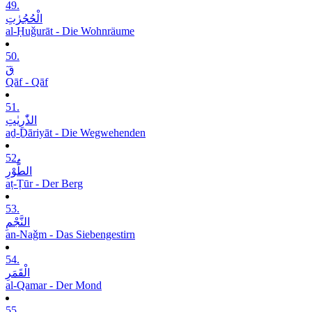
49.
الْحُجُرٰتِ
al-Ḥuǧurāt - Die Wohnräume
50.
قٓ
Qāf - Qāf
51.
الذّٰرِیٰتِ
aḏ-Ḏāriyāt - Die Wegwehenden
52.
الطُّوْرِ
aṭ-Ṭūr - Der Berg
53.
النَّجْمِ
an-Naǧm - Das Siebengestirn
54.
الْقَمَرِ
al-Qamar - Der Mond
55.