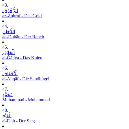
43.
الزُّخْرُفِ
az-Zuḫruf - Das Gold
44.
الدُّخَانِ
ad-Duḫān - Der Rauch
45.
الْجَاثِیَۃِ
al-Ǧāṯiya - Das Knien
46.
الْاَحْقَافِ
al-Aḥqāf - Die Sandhügel
47.
مُحَمَّدٍ
Muḥammad - Muhammad
48.
الْفَتْحِ
al-Fatḥ - Der Sieg