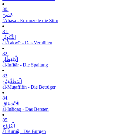
80.
عَبَسَ
ʿAbasa - Er runzelte die Stirn
81.
التَّکْوِیْرِ
at-Takwīr - Das Verhüllen
82.
الْاِنْفِطَارِ
al-Infiṭār - Die Spaltung
83.
الْمُطَفِّفِیْنَ
al-Muṭaffifīn - Die Betrüger
84.
الْاِنْشِقَاقِ
al-Inšiqāq - Das Bersten
85.
الْبُرُوْجِ
al-Burūǧ - Die Burgen