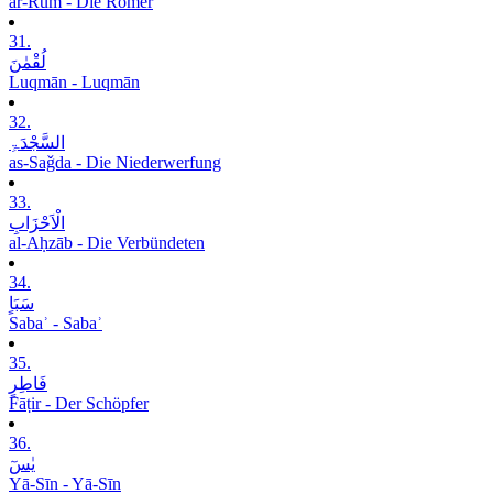
ar-Rūm - Die Römer
31.
لُقْمٰنَ
Luqmān - Luqmān
32.
السَّجْدَۃِ
as-Saǧda - Die Niederwerfung
33.
الْاَحْزَابِ
al-Aḥzāb - Die Verbündeten
34.
سَبَاٍ
Sabaʾ - Sabaʾ
35.
فَاطِرٍ
Fāṭir - Der Schöpfer
36.
یٰسٓ
Yā-Sīn - Yā-Sīn