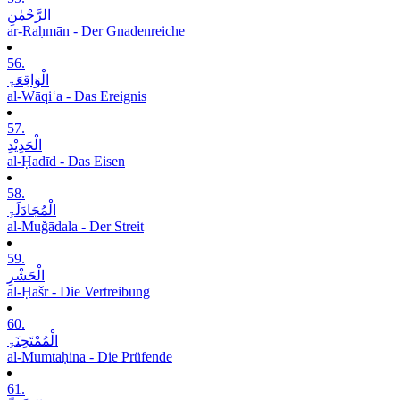
الرَّحْمٰنِ
ar-Raḥmān - Der Gnadenreiche
56.
الْوَاقِعَۃِ
al-Wāqiʿa - Das Ereignis
57.
الْحَدِیْدِ
al-Ḥadīd - Das Eisen
58.
الْمُجَادَلَۃِ
al-Muǧādala - Der Streit
59.
الْحَشْرِ
al-Ḥašr - Die Vertreibung
60.
الْمُمْتَحِنَۃِ
al-Mumtaḥina - Die Prüfende
61.