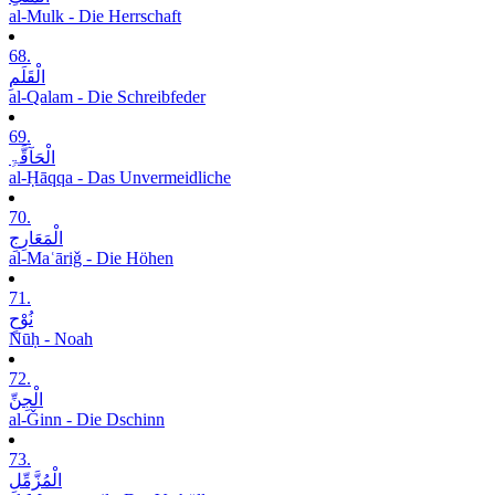
al-Mulk - Die Herrschaft
68.
الْقَلَمِ
al-Qalam - Die Schreibfeder
69.
الْحَآقَّۃِ
al-Ḥāqqa - Das Unvermeidliche
70.
الْمَعَارِجِ
al-Maʿāriǧ - Die Höhen
71.
نُوْحٍ
Nūḥ - Noah
72.
الْجِنِّ
al-Ǧinn - Die Dschinn
73.
الْمُزَّمِّلِ