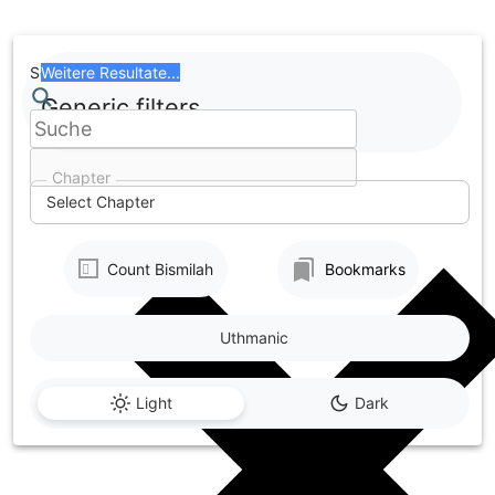
Skip
to
content
Search
Weitere Resultate...
Generic filters
Chapter
Select Chapter
Count Bismilah
Bookmarks
Uthmanic
Light
Dark