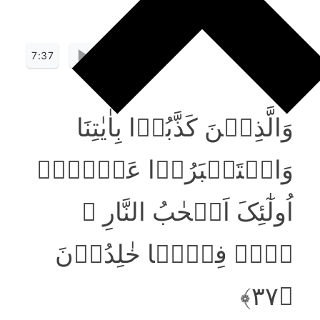
7:37
وَالَّذِیۡنَ کَذَّبُوۡا بِاٰیٰتِنَا
وَاسۡتَکۡبَرُوۡا عَنۡہَاۤ
اُولٰٓئِکَ اَصۡحٰبُ النَّارِ ۚ
ہُمۡ فِیۡہَا خٰلِدُوۡنَ
﴿۳۷﴾