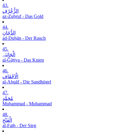
43.
الزُّخْرُفِ
az-Zuḫruf - Das Gold
44.
الدُّخَانِ
ad-Duḫān - Der Rauch
45.
الْجَاثِیَۃِ
al-Ǧāṯiya - Das Knien
46.
الْاَحْقَافِ
al-Aḥqāf - Die Sandhügel
47.
مُحَمَّدٍ
Muḥammad - Muhammad
48.
الْفَتْحِ
al-Fatḥ - Der Sieg