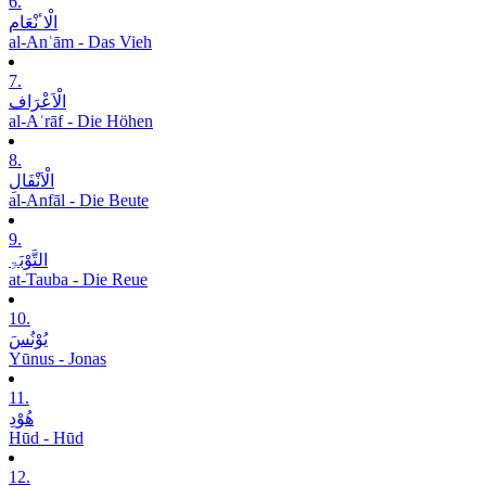
6.
الْاٴنْعَام
al-Anʿām - Das Vieh
7.
الْاَعْرَاف
al-Aʿrāf - Die Höhen
8.
الْاَنْفَالِ
al-Anfāl - Die Beute
9.
التَّوْبَۃِ
at-Tauba - Die Reue
10.
یُوْنُسَ
Yūnus - Jonas
11.
ھُوْدِ
Hūd - Hūd
12.