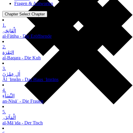
Fragen & Antworten
Chapter
Select Chapter
1.
الْفَاتِحَۃِ
al-Fātiḥa - Die Eröffnende
2.
البَقَرَة
al-Baqara - Die Kuh
3.
اٰلِ عِمْرٰنَ
Āl ʿImrān - Das Haus ʿImrāns
4.
النِّسَآءِ
an-Nisāʾ - Die Frauen
5.
الْمَآئِدَۃِ
al-Māʾida - Der Tisch