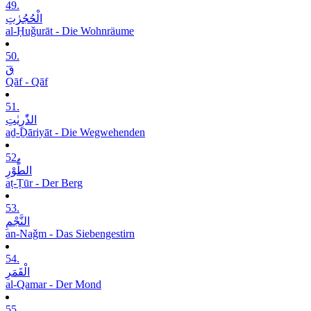
49.
الْحُجُرٰتِ
al-Ḥuǧurāt - Die Wohnräume
50.
قٓ
Qāf - Qāf
51.
الذّٰرِیٰتِ
aḏ-Ḏāriyāt - Die Wegwehenden
52.
الطُّوْرِ
aṭ-Ṭūr - Der Berg
53.
النَّجْمِ
an-Naǧm - Das Siebengestirn
54.
الْقَمَرِ
al-Qamar - Der Mond
55.