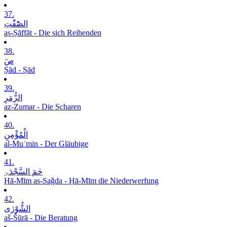
37.
الصّٰٓفّٰتِ
aṣ-Ṣāffāt - Die sich Reihenden
38.
صٓ
Ṣād - Ṣād
39.
الزُّمَرِ
az-Zumar - Die Scharen
40.
الْمُؤْمِنِ
al-Muʾmin - Der Gläubige
41.
حٰمٓ السَّجْدَۃِ
Ḥā-Mīm as-Saǧda - Ḥā-Mīm die Niederwerfung
42.
الشُّوْرٰی
aš-Šūrā - Die Beratung