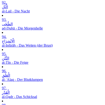
92.
الَّیْلِ
al-Lail - Die Nacht
93.
الضُّحٰی
aḍ-Ḍuḥā - Die Morgenhelle
94.
الْاِنْشِرَاحِ
al-Inširāḥ - Das Weiten (der Brust)
95.
التِّیْنِ
at-Tīn - Die Feige
96.
الْعَلَقِ
al-ʿAlaq - Der Blutklumpen
97.
الْقَدْرِ
al-Qadr - Das Schicksal