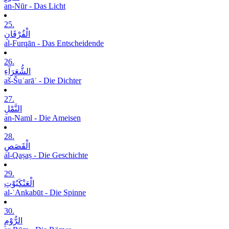
an-Nūr - Das Licht
25.
الْفُرْقَانِ
al-Furqān - Das Entscheidende
26.
الشُّعَرَآءِ
aš-Šuʿarāʾ - Die Dichter
27.
النَّمْلِ
an-Naml - Die Ameisen
28.
الْقَصَصِ
al-Qaṣaṣ - Die Geschichte
29.
الْعَنْکَبُوْتِ
al-ʿAnkabūt - Die Spinne
30.
الرُّوْمِ