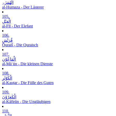
الْھُمَزَۃِ
al-Humaza - Der Lästerer
105.
الْفِیْلِ
al-Fīl - Der Elefant
106.
قُرَیْشٍ
Quraiš - Die Quraisch
107.
الْمَاعُوْنِ
al-Māʿūn - Die kleinen Dienste
108.
الْکَوْثَرِ
al-Kauṯar - Die Fülle des Guten
109.
الْکٰفِرُوْنَ
al-Kāfirūn - Die Ungläubigen
110.
النَّصْرِ