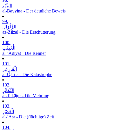
98.
الْبَیِّنَۃِ
al-Bayyina - Der deutliche Beweis
99.
الزِّلْزَالِ
az-Zilzāl - Die Erschütterung
100.
الْعٰدِیٰتِ
al-ʿĀdiyāt - Die Renner
101.
الْقَارِعَۃِ
al-Qāriʿa - Die Katastrophe
102.
التَّکاَثُرِ
at-Takāṯur - Die Mehrung
103.
الْعَصْرِ
al-ʿAṣr - Die (flüchtige) Zeit
104.