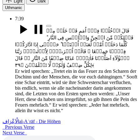
Light
Dark
Uthmanic
7:39
قَالَ ادۡخُلُوۡا فِیۡۤ اُمَمٍ قَدۡ خَلَتۡ مِنۡ
قَبۡلِکُمۡ مِّنَ الۡجِنِّ وَالۡاِنۡسِ فِی النَّارِ ؕ
کُلَّمَا دَخَلَتۡ اُمَّۃٌ لَّعَنَتۡ اُخۡتَہَا ؕ حَتّٰۤی اِذَا ادَّارَکُوۡا
فِیۡہَا جَمِیۡعًا ۙ قَالَتۡ اُخۡرٰٮہُمۡ لِاُوۡلٰٮہُمۡ رَبَّنَا
ہٰۤؤُلَآءِ اَضَلُّوۡنَا فَاٰتِہِمۡ عَذَابًا ضِعۡفًا مِّنَ النَّارِ ۬ؕ قَالَ
لِکُلٍّ ضِعۡفٌ وَّلٰکِنۡ لَّا تَعۡلَمُوۡنَ ﴿۳۹﴾
Er wird sprechen: „Tretet ein in das Feuer zu den Scharen der
Dschinn und der Menschen, die vor euch dahingingen.“ Sooft
eine Schar eintritt, wird sie ihre Schwesterschar verfluchen,
bis endlich, wenn sie alle nacheinander darin angekommen
sind, die Letzten von den Ersten sprechen werden: „Unser
Herr, diese da haben uns irregeführt, so gib ihnen die Pein des
Feuers mehrfach.“ Er wird sprechen: „Jeder hat mehrfach,
allein ihr wisst es nicht.“
الْاَعْرَاف
al-Aʿrāf - Die Höhen
Previous Verse
Next Verse