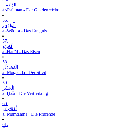
الرَّحْمٰنِ
ar-Raḥmān - Der Gnadenreiche
56.
الْوَاقِعَۃِ
al-Wāqiʿa - Das Ereignis
57.
الْحَدِیْدِ
al-Ḥadīd - Das Eisen
58.
الْمُجَادَلَۃِ
al-Muǧādala - Der Streit
59.
الْحَشْرِ
al-Ḥašr - Die Vertreibung
60.
الْمُمْتَحِنَۃِ
al-Mumtaḥina - Die Prüfende
61.