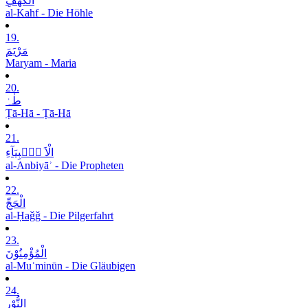
الْکَھْفِ
al-Kahf - Die Höhle
19.
مَرْیَمَ
Maryam - Maria
20.
طٰہٰ
Ṭā-Hā - Ṭā-Hā
21.
الْاَ نۡۢبِیَآءِ
al-Anbiyāʾ - Die Propheten
22.
الْحَجِّ
al-Ḥaǧǧ - Die Pilgerfahrt
23.
الْمُؤْمِنُوْنَ
al-Muʾminūn - Die Gläubigen
24.
النُّوْرِ