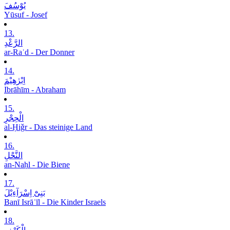
یُوْسُفَ
Yūsuf - Josef
13.
الرَّعْدِ
ar-Raʿd - Der Donner
14.
اِبْرٰھِیْمَ
Ibrāhīm - Abraham
15.
الْحِجْرِ
al-Ḥiǧr - Das steinige Land
16.
النَّحْلِ
an-Naḥl - Die Biene
17.
بَنِیْٓ اِسْرَآءِیْلَ
Banī Isrāʾīl - Die Kinder Israels
18.