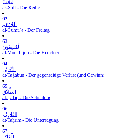
الصَّفِّ
aṣ-Ṣaff - Die Reihe
62.
الْجُمُعَۃِ
al-Ǧumuʿa - Der Freitag
63.
الْمُنٰفِقُوْنَ
al-Munāfiqūn - Die Heuchler
64.
التَّغَابُنِ
at-Taġābun - Der gegenseitige Verlust (und Gewinn)
65.
الطَّلَاقِ
aṭ-Ṭalāq - Die Scheidung
66.
التَّحْرِیْمِ
at-Taḥrīm - Die Untersagung
67.
الْمُلْکِ