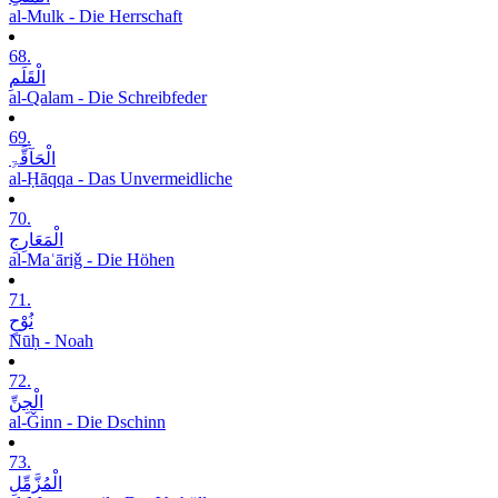
al-Mulk - Die Herrschaft
68.
الْقَلَمِ
al-Qalam - Die Schreibfeder
69.
الْحَآقَّۃِ
al-Ḥāqqa - Das Unvermeidliche
70.
الْمَعَارِجِ
al-Maʿāriǧ - Die Höhen
71.
نُوْحٍ
Nūḥ - Noah
72.
الْجِنِّ
al-Ǧinn - Die Dschinn
73.
الْمُزَّمِّلِ