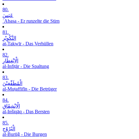
80.
عَبَسَ
ʿAbasa - Er runzelte die Stirn
81.
التَّکْوِیْرِ
at-Takwīr - Das Verhüllen
82.
الْاِنْفِطَارِ
al-Infiṭār - Die Spaltung
83.
الْمُطَفِّفِیْنَ
al-Muṭaffifīn - Die Betrüger
84.
الْاِنْشِقَاقِ
al-Inšiqāq - Das Bersten
85.
الْبُرُوْجِ
al-Burūǧ - Die Burgen