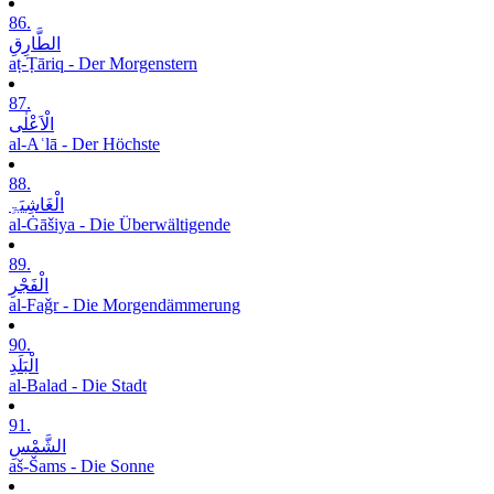
86.
الطَّارِقِ
aṭ-Ṭāriq - Der Morgenstern
87.
الْاَعْلٰی
al-Aʿlā - Der Höchste
88.
الْغَاشِیَۃِ
al-Ġāšiya - Die Überwältigende
89.
الْفَجْرِ
al-Faǧr - Die Morgendämmerung
90.
الْبَلَدِ
al-Balad - Die Stadt
91.
الشَّمْسِ
aš-Šams - Die Sonne