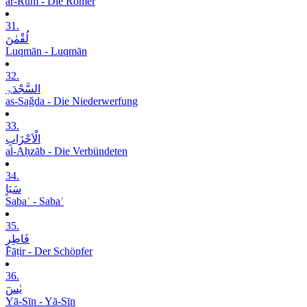
ar-Rūm - Die Römer
31.
لُقْمٰنَ
Luqmān - Luqmān
32.
السَّجْدَۃِ
as-Saǧda - Die Niederwerfung
33.
الْاَحْزَابِ
al-Aḥzāb - Die Verbündeten
34.
سَبَاٍ
Sabaʾ - Sabaʾ
35.
فَاطِرٍ
Fāṭir - Der Schöpfer
36.
یٰسٓ
Yā-Sīn - Yā-Sīn