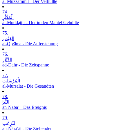
al-Muzzammil - Der Verhüllte
74.
الْمُدَّثِّرِ
al-Muddaṯṯir - Der in den Mantel Gehüllte
75.
الْقِیٰمَۃِ
al-Qiyāma - Die Auferstehung
76.
الدَّھْرِ
ad-Dahr - Die Zeitspanne
77.
الْمُرْسَلٰتِ
al-Mursalāt - Die Gesandten
78.
النَّبَاِ
an-Nabaʾ - Das Ereignis
79.
النّٰزِعٰتِ
an-Nāziʿāt - Die Ziehenden