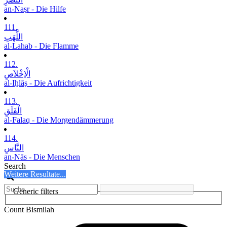
an-Naṣr - Die Hilfe
111.
اللَّھَبِ
al-Lahab - Die Flamme
112.
الْاِخْلاَصِ
al-Iḫlāṣ - Die Aufrichtigkeit
113.
الْفَلَقِ
al-Falaq - Die Morgendämmerung
114.
النَّاسِ
an-Nās - Die Menschen
Search
Weitere Resultate...
Generic filters
Count Bismilah