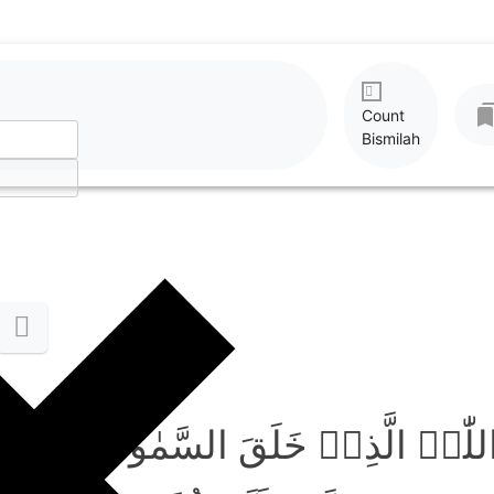
Count
Bismilah
ُ اللّٰہُ الَّذِیۡ خَلَقَ السَّمٰوٰتِ