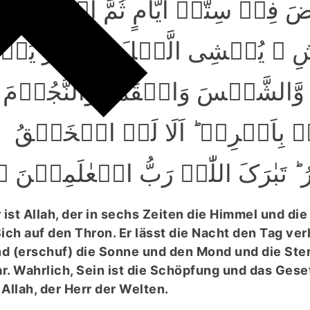
فِیۡ سِتَّۃِ اَیَّامٍ ثُمَّ اسۡتَوٰی عَ
۟ یُغۡشِی الَّیۡلَ النَّہَارَ یَطۡل
وَّالشَّمۡسَ وَالۡقَمَرَ وَالنُّجُوۡمَ
ۭ بِاَمۡرِہٖ ؕ اَلَا لَہُ الۡخَلۡقُ
ؕ تَبٰرَکَ اللّٰہُ رَبُّ الۡعٰلَمِیۡنَ ﴿۵۵
 ist Allah, der in sechs Zeiten die Himmel und die
ich auf den Thron. Er lässt die Nacht den Tag verh
Und (erschuf) die Sonne und den Mond und die Ste
r. Wahrlich, Sein ist die Schöpfung und das Gese
Allah, der Herr der Welten.