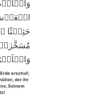
وَالۡاَرۡضَ 
الۡعَرۡشِ 
حَثِیۡثًا ۙ 
مُسَخَّرٰتٍ
وَالۡاَمۡرُ ﴾
 Erde erschuf;
üllen, der ihr
rne, Seinem
tz!