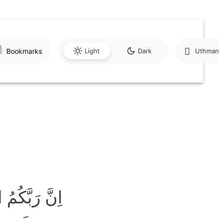
Bookmarks
Light
Dark
Uthman
اِنَّ رَبَّکُم