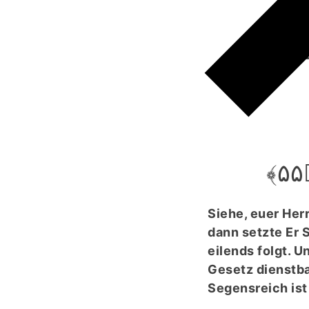
لَی
ُبُہٗ
Siehe, euer Herr
dann setzte Er S
eilends folgt. 
Gesetz dienstba
Segensreich ist 